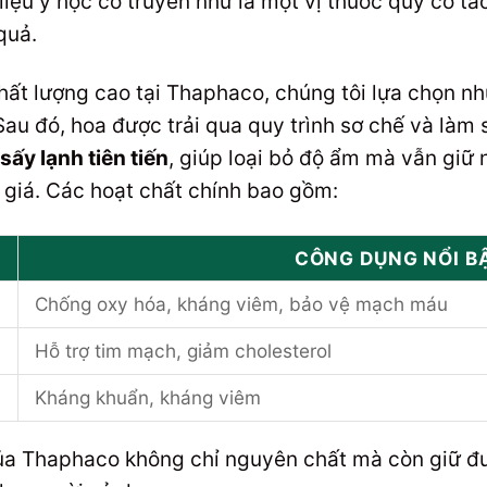
liệu y học cổ truyền như là một vị thuốc quý có tác
quả.
hất lượng cao tại Thaphaco, chúng tôi lựa chọn n
Sau đó, hoa được trải qua quy trình sơ chế và làm
ấy lạnh tiên tiến
, giúp loại bỏ độ ẩm mà vẫn gi
 giá. Các hoạt chất chính bao gồm:
CÔNG DỤNG NỔI B
Chống oxy hóa, kháng viêm, bảo vệ mạch máu
Hỗ trợ tim mạch, giảm cholesterol
Kháng khuẩn, kháng viêm
a Thaphaco không chỉ nguyên chất mà còn giữ được