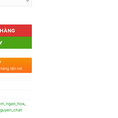
550.000₫
đến
á Rẻ số lượng
1.050.000₫
 HÀNG
Y
Y
 hàng tận nơi
kim_ngan_hoa
,
guyen_chat