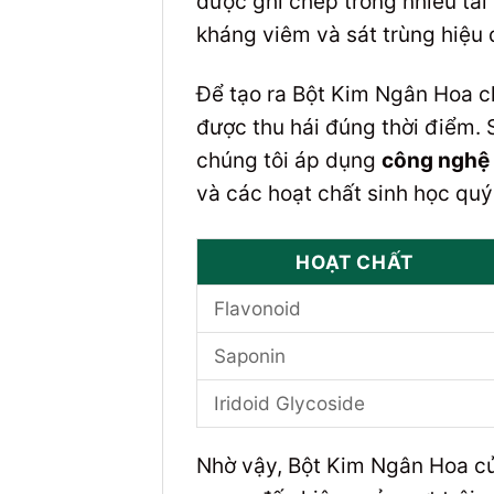
được ghi chép trong nhiều tài 
kháng viêm và sát trùng hiệu 
Để tạo ra Bột Kim Ngân Hoa c
được thu hái đúng thời điểm. 
chúng tôi áp dụng
công nghệ s
và các hoạt chất sinh học quý
HOẠT CHẤT
Flavonoid
Saponin
Iridoid Glycoside
Nhờ vậy, Bột Kim Ngân Hoa củ