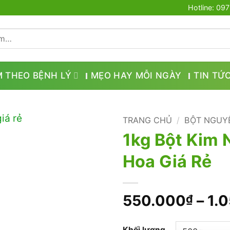
Hotline: 09
M THEO BỆNH LÝ
MẸO HAY MỖI NGÀY
TIN TỨ
TRANG CHỦ
/
BỘT NGUY
1kg Bột Kim 
Hoa Giá Rẻ
550.000
–
1.
₫
Khối lượng