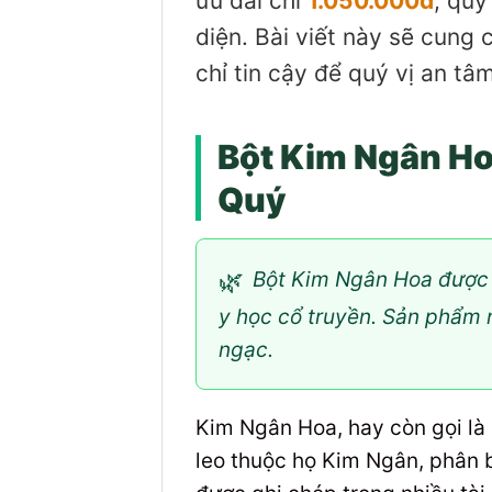
ưu đãi chỉ
1.050.000đ
, quý
diện. Bài viết này sẽ cung
chỉ tin cậy để quý vị an tâ
Bột Kim Ngân Ho
Quý
🌿
Bột Kim Ngân Hoa được c
y học cổ truyền. Sản phẩm n
ngạc.
Kim Ngân Hoa, hay còn gọi l
leo thuộc họ Kim Ngân, phân b