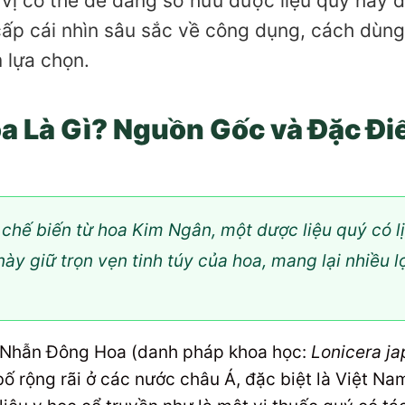
 vị có thể dễ dàng sở hữu dược liệu quý này 
 cấp cái nhìn sâu sắc về công dụng, cách dùng
m lựa chọn.
a Là Gì? Nguồn Gốc và Đặc Đ
hế biến từ hoa Kim Ngân, một dược liệu quý có lị
ày giữ trọn vẹn tinh túy của hoa, mang lại nhiều l
à Nhẫn Đông Hoa (danh pháp khoa học:
Lonicera ja
ố rộng rãi ở các nước châu Á, đặc biệt là Việt N