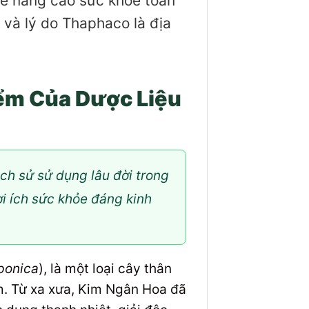
để nâng cao sức khỏe toàn
 và lý do Thaphaco là địa
iểm Của Dược Liệu
ch sử sử dụng lâu đời trong
ợi ích sức khỏe đáng kinh
ponica
), là một loại cây thân
am. Từ xa xưa, Kim Ngân Hoa đã