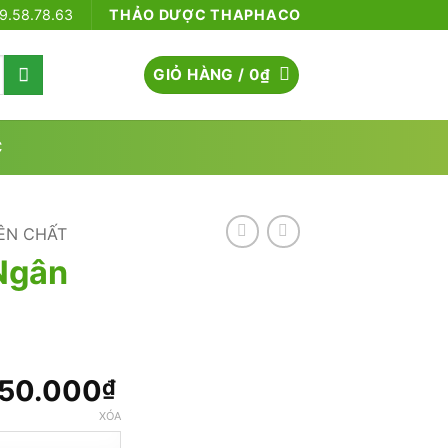
79.58.78.63
THẢO DƯỢC THAPHACO
GIỎ HÀNG /
0
₫
C
ÊN CHẤT
Ngân
Khoảng
050.000
₫
giá:
XÓA
từ