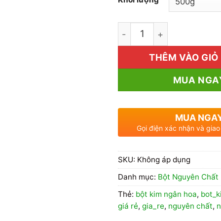
1kg Bột Kim Ngân Hoa Gi
THÊM VÀO GIỎ
MUA NGA
MUA NGA
Gọi điện xác nhận và giao
SKU:
Không áp dụng
Danh mục:
Bột Nguyên Chất
Thẻ:
bột kim ngân hoa
,
bot_
giá rẻ
,
gia_re
,
nguyên chất
,
n