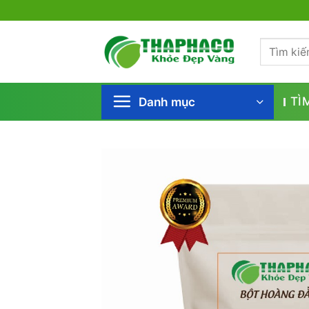
Bỏ
qua
Tìm
nội
kiếm:
dung
Danh mục
TÌ