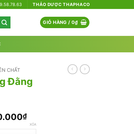
79.58.78.63
THẢO DƯỢC THAPHACO
GIỎ HÀNG /
0
₫
C
ÊN CHẤT
ng Đằng
Khoảng
0.000
₫
giá:
XÓA
từ