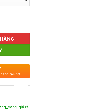
130.000₫
đến
250.000₫
Rẻ số lượng
 HÀNG
Y
Y
 hàng tận nơi
ang_dang
,
giá rẻ
,