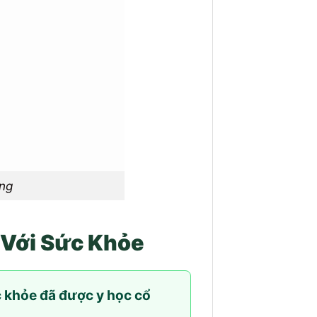
ằng
 Với Sức Khỏe
c khỏe đã được y học cổ