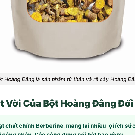
t Hoàng Đằng là sản phẩm từ thân và rễ cây Hoàng Đ
 Vời Của Bột Hoàng Đằng Đối
t chất chính Berberine, mang lại nhiều lợi ích sứ
i công nhận. Các công dụng nổi bật bao gồm: