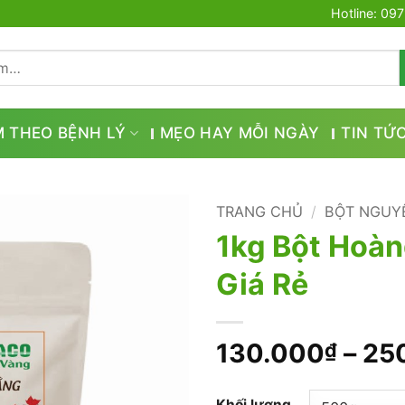
Hotline: 09
M THEO BỆNH LÝ
MẸO HAY MỖI NGÀY
TIN TỨ
TRANG CHỦ
/
BỘT NGUY
1kg Bột Hoà
Giá Rẻ
130.000
–
25
₫
Khối lượng