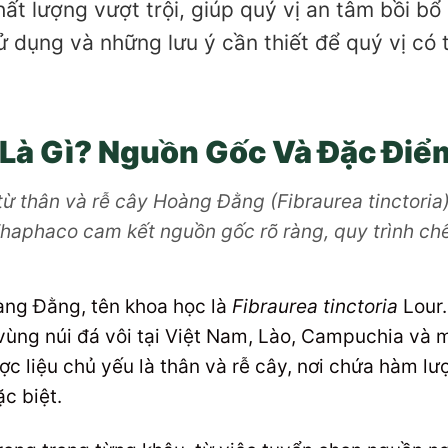
 lượng vượt trội, giúp quý vị an tâm bồi bổ 
dụng và những lưu ý cần thiết để quý vị có th
Là Gì? Nguồn Gốc Và Đặc Điể
 thân và rễ cây Hoàng Đằng (Fibraurea tinctoria)
Thaphaco cam kết nguồn gốc rõ ràng, quy trình chế
àng Đằng, tên khoa học là
Fibraurea tinctoria
Lour.
vùng núi đá vôi tại Việt Nam, Lào, Campuchia và
 liệu chủ yếu là thân và rễ cây, nơi chứa hàm lư
ặc biệt.