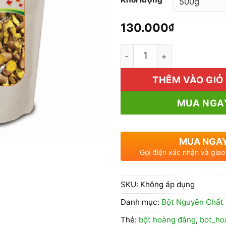
130.000
₫
1kg Bột Hoàng Đằng Giá 
THÊM VÀO GIỎ
MUA NGA
MUA NGA
Gọi điện xác nhận và giao
SKU:
Không áp dụng
Danh mục:
Bột Nguyên Chất
Thẻ:
bột hoàng đằng
,
bot_ho