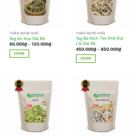
THẢO DƯỢC KHÔ
THẢO DƯỢC KHÔ
1kg Ba Kích Tím Khô Rút
1kg An Xoa Giá Rẻ
Lõi Giá Rẻ
Khoảng
60.000
₫
–
120.000
₫
giá:
Khoảng
450.000
₫
–
850.000
₫
từ
giá:
CHỌN
60.000₫
từ
CHỌN
đến
Sản
450.00
120.000₫
đến
Sản
phẩm
850.00
phẩm
này
này
có
có
nhiều
nhiều
biến
biến
thể.
thể.
Các
Các
tùy
tùy
chọn
chọn
có
có
thể
thể