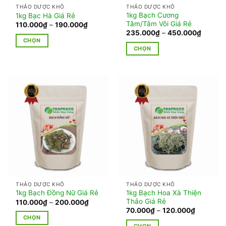
được
THẢO DƯỢC KHÔ
THẢO DƯỢC KHÔ
được
chọn
1kg Bạch Cương
1kg Bạc Hà Giá Rẻ
chọn
trên
Tằm/Tằm Vôi Giá Rẻ
Khoảng
110.000
₫
–
190.000
₫
giá:
trên
Khoảng
235.000
₫
–
450.000
₫
trang
từ
giá:
CHỌN
trang
110.000₫
sản
từ
CHỌN
đến
Sản
235.00
sản
phẩm
190.000₫
đến
Sản
phẩm
phẩm
450.00
phẩm
này
này
có
có
nhiều
nhiều
biến
biến
thể.
thể.
Các
Các
tùy
tùy
chọn
chọn
có
có
thể
thể
được
THẢO DƯỢC KHÔ
THẢO DƯỢC KHÔ
được
chọn
1kg Bạch Hoa Xà Thiện
1kg Bạch Đồng Nữ Giá Rẻ
chọn
trên
Thảo Giá Rẻ
Khoảng
110.000
₫
–
200.000
₫
giá:
trên
Khoảng
70.000
₫
–
120.000
₫
trang
từ
giá:
CHỌN
trang
110.000₫
sản
từ
CHỌN