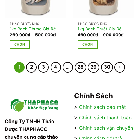
chọn
chọn
có
có
thể
thể
THẢO DƯỢC KHÔ
THẢO DƯỢC KHÔ
được
được
1kg Bạch Thược Giá Rẻ
1kg Bạch Truật Giá Rẻ
chọn
chọn
Khoảng
Khoảng
260.000
₫
–
500.000
₫
460.000
₫
–
900.000
₫
giá:
giá:
trên
trên
từ
từ
CHỌN
CHỌN
trang
trang
260.000₫
460.00
đến
đến
Sản
Sản
sản
sản
500.000₫
900.00
phẩm
phẩm
phẩm
phẩm
này
này
1
2
3
4
…
28
29
30
có
có
nhiều
nhiều
biến
biến
thể.
thể.
Chính Sách
Các
Các
tùy
tùy
>
Chính sách bảo mật
chọn
chọn
có
có
>
Chính sách thanh toán
Công Ty TNHH Thảo
thể
thể
>
Chính sách vận chuyển
Dược THAPHACO
được
được
chọn
chọn
chuyên cung cấp thảo
>
Chính sách đổi trả