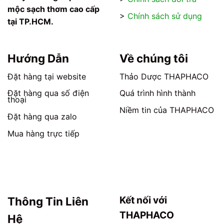
trên
trên
mộc sạch thơm cao cấp
>
Chính sách sử dụng
trang
trang
tại TP.HCM.
sản
sản
phẩm
phẩm
Hướng Dẫn
Về chúng tôi
Đặt hàng tại website
Thảo Dược THAPHACO
Đặt hàng qua số điện
Quá trình hình thành
thoại
Niềm tin của THAPHACO
Đặt hàng qua zalo
Mua hàng trực tiếp
Kết nối với
Thông Tin Liên
THAPHACO
Hệ