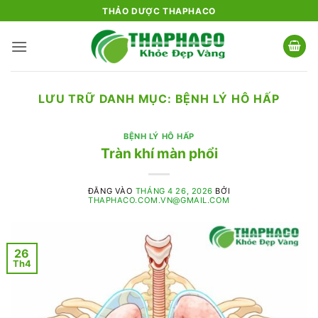
Bỏ
THẢO DƯỢC THAPHACO
qua
nội
dung
LƯU TRỮ DANH MỤC:
BỆNH LÝ HÔ HẤP
BỆNH LÝ HÔ HẤP
Tràn khí màn phổi
ĐĂNG VÀO
THÁNG 4 26, 2026
BỞI
THAPHACO.COM.VN@GMAIL.COM
26
Th4