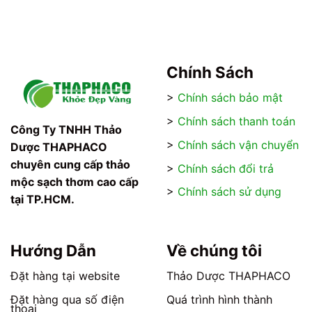
160.000₫
đến
300.000₫
Chính Sách
>
Chính sách bảo mật
>
Chính sách thanh toán
Công Ty TNHH Thảo
>
Chính sách vận chuyển
Dược THAPHACO
chuyên cung cấp thảo
>
Chính sách đổi trả
mộc sạch thơm cao cấp
>
Chính sách sử dụng
tại TP.HCM.
Hướng Dẫn
Về chúng tôi
Đặt hàng tại website
Thảo Dược THAPHACO
Đặt hàng qua số điện
Quá trình hình thành
thoại