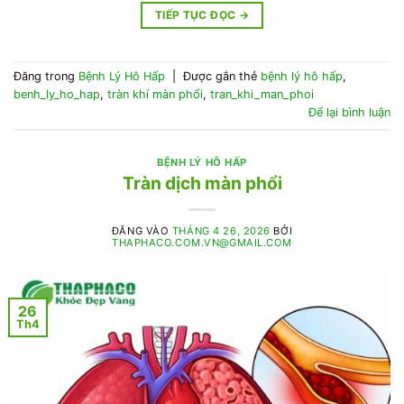
TIẾP TỤC ĐỌC
→
Đăng trong
Bệnh Lý Hô Hấp
|
Được gắn thẻ
bệnh lý hô hấp
,
benh_ly_ho_hap
,
tràn khí màn phổi
,
tran_khi_man_phoi
Để lại bình luận
BỆNH LÝ HÔ HẤP
Tràn dịch màn phổi
ĐĂNG VÀO
THÁNG 4 26, 2026
BỞI
THAPHACO.COM.VN@GMAIL.COM
26
Th4