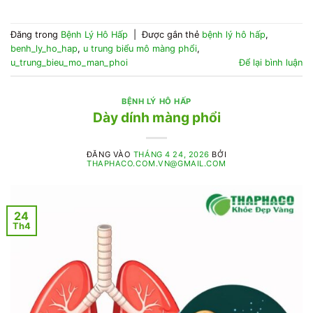
Đăng trong
Bệnh Lý Hô Hấp
|
Được gắn thẻ
bệnh lý hô hấp
,
benh_ly_ho_hap
,
u trung biểu mô màng phổi
,
u_trung_bieu_mo_man_phoi
Để lại bình luận
BỆNH LÝ HÔ HẤP
Dày dính màng phổi
ĐĂNG VÀO
THÁNG 4 24, 2026
BỞI
THAPHACO.COM.VN@GMAIL.COM
24
Th4