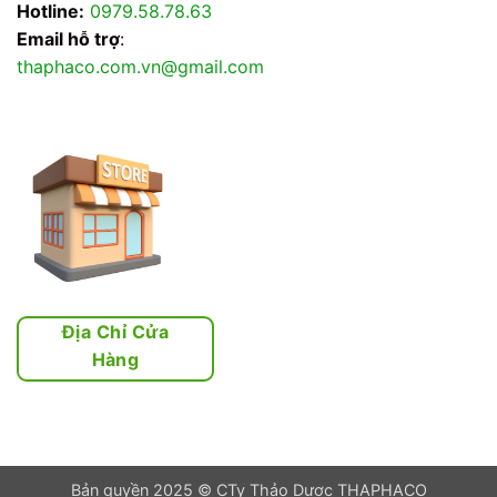
Hotline:
0979.58.78.63
Email hỗ trợ
:
thaphaco.com.vn@gmail.com
Địa Chỉ Cửa
Hàng
Bản quyền 2025 © CTy Thảo Dược THAPHACO