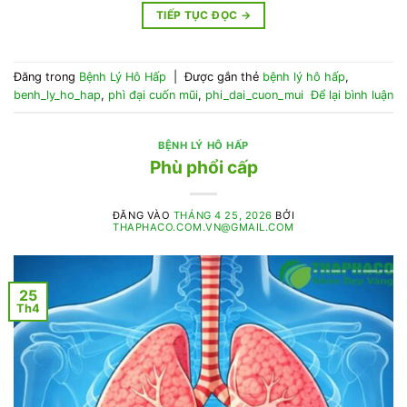
TIẾP TỤC ĐỌC
→
Đăng trong
Bệnh Lý Hô Hấp
|
Được gắn thẻ
bệnh lý hô hấp
,
benh_ly_ho_hap
,
phì đại cuốn mũi
,
phi_dai_cuon_mui
Để lại bình luận
BỆNH LÝ HÔ HẤP
Phù phổi cấp
ĐĂNG VÀO
THÁNG 4 25, 2026
BỞI
THAPHACO.COM.VN@GMAIL.COM
25
Th4