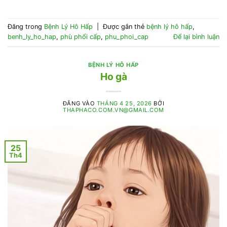
Đăng trong
Bệnh Lý Hô Hấp
|
Được gắn thẻ
bệnh lý hô hấp
,
benh_ly_ho_hap
,
phù phổi cấp
,
phu_phoi_cap
Để lại bình luận
BỆNH LÝ HÔ HẤP
Ho gà
ĐĂNG VÀO
THÁNG 4 25, 2026
BỞI
THAPHACO.COM.VN@GMAIL.COM
25
Th4