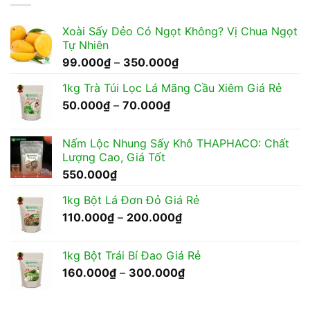
Xoài Sấy Dẻo Có Ngọt Không? Vị Chua Ngọt
Tự Nhiên
Khoảng
99.000
₫
–
350.000
₫
giá:
1kg Trà Túi Lọc Lá Mãng Cầu Xiêm Giá Rẻ
từ
Khoảng
50.000
₫
–
70.000
₫
99.000₫
giá:
đến
từ
350.000₫
Nấm Lộc Nhung Sấy Khô THAPHACO: Chất
50.000₫
Lượng Cao, Giá Tốt
đến
550.000
₫
70.000₫
1kg Bột Lá Đơn Đỏ Giá Rẻ
Khoảng
110.000
₫
–
200.000
₫
giá:
từ
1kg Bột Trái Bí Đao Giá Rẻ
110.000₫
Khoảng
160.000
₫
–
300.000
₫
đến
giá:
200.000₫
từ