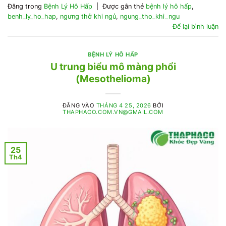
Đăng trong
Bệnh Lý Hô Hấp
|
Được gắn thẻ
bệnh lý hô hấp
,
benh_ly_ho_hap
,
ngưng thở khi ngủ
,
ngung_tho_khi_ngu
Để lại bình luận
BỆNH LÝ HÔ HẤP
U trung biểu mô màng phổi
(Mesothelioma)
ĐĂNG VÀO
THÁNG 4 25, 2026
BỞI
THAPHACO.COM.VN@GMAIL.COM
25
Th4