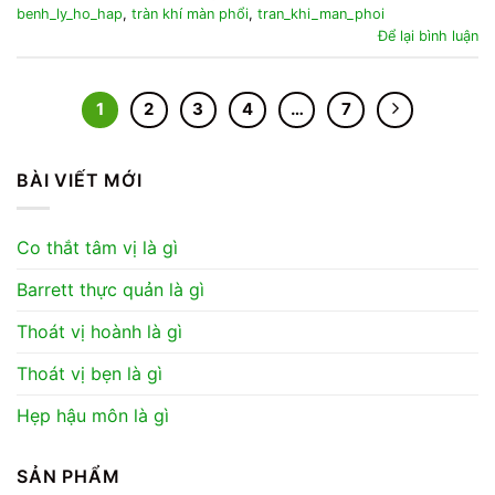
benh_ly_ho_hap
,
tràn khí màn phổi
,
tran_khi_man_phoi
Để lại bình luận
1
2
3
4
…
7
BÀI VIẾT MỚI
Co thắt tâm vị là gì
Barrett thực quản là gì
Thoát vị hoành là gì
Thoát vị bẹn là gì
Hẹp hậu môn là gì
SẢN PHẨM