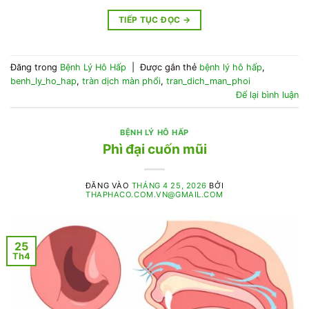
TIẾP TỤC ĐỌC
→
Đăng trong
Bệnh Lý Hô Hấp
|
Được gắn thẻ
bệnh lý hô hấp
,
benh_ly_ho_hap
,
tràn dịch màn phổi
,
tran_dich_man_phoi
Để lại bình luận
BỆNH LÝ HÔ HẤP
Phì đại cuốn mũi
ĐĂNG VÀO
THÁNG 4 25, 2026
BỞI
THAPHACO.COM.VN@GMAIL.COM
25
Th4