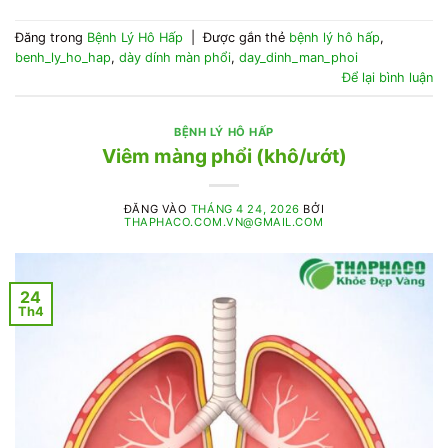
Đăng trong
Bệnh Lý Hô Hấp
|
Được gắn thẻ
bệnh lý hô hấp
,
benh_ly_ho_hap
,
dày dính màn phổi
,
day_dinh_man_phoi
Để lại bình luận
BỆNH LÝ HÔ HẤP
Viêm màng phổi (khô/ướt)
ĐĂNG VÀO
THÁNG 4 24, 2026
BỞI
THAPHACO.COM.VN@GMAIL.COM
24
Th4