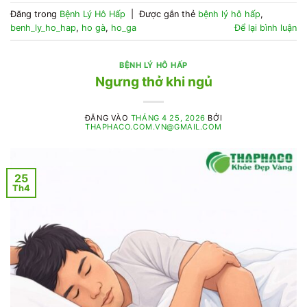
Đăng trong
Bệnh Lý Hô Hấp
|
Được gắn thẻ
bệnh lý hô hấp
,
benh_ly_ho_hap
,
ho gà
,
ho_ga
Để lại bình luận
BỆNH LÝ HÔ HẤP
Ngưng thở khi ngủ
ĐĂNG VÀO
THÁNG 4 25, 2026
BỞI
THAPHACO.COM.VN@GMAIL.COM
25
Th4