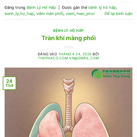
Đăng trong
Bệnh Lý Hô Hấp
|
Được gắn thẻ
bệnh lý hô hấp
,
benh_ly_ho_hap
,
viêm màn phổi
,
viem_man_phoi
Để lại bình luận
BỆNH LÝ HÔ HẤP
Tràn khí màng phổi
ĐĂNG VÀO
THÁNG 4 24, 2026
BỞI
THAPHACO.COM.VN@GMAIL.COM
24
Th4