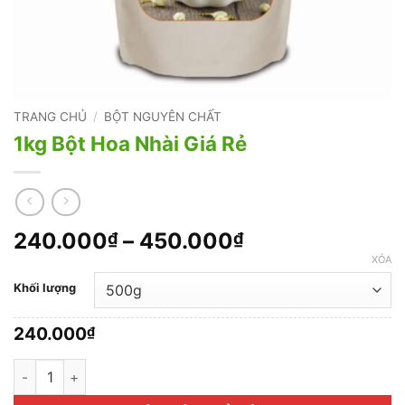
TRANG CHỦ
/
BỘT NGUYÊN CHẤT
1kg Bột Hoa Nhài Giá Rẻ
Khoảng
240.000
–
450.000
₫
₫
giá:
XÓA
từ
Khối lượng
240.000₫
đến
240.000
₫
450.000₫
1kg Bột Hoa Nhài Giá Rẻ số lượng