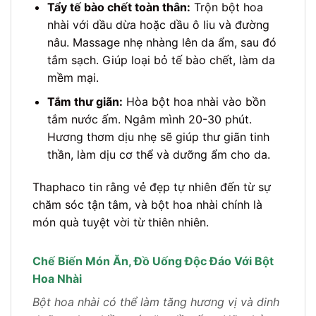
Tẩy tế bào chết toàn thân:
Trộn bột hoa
nhài với dầu dừa hoặc dầu ô liu và đường
nâu. Massage nhẹ nhàng lên da ẩm, sau đó
tắm sạch. Giúp loại bỏ tế bào chết, làm da
mềm mại.
Tắm thư giãn:
Hòa bột hoa nhài vào bồn
tắm nước ấm. Ngâm mình 20-30 phút.
Hương thơm dịu nhẹ sẽ giúp thư giãn tinh
thần, làm dịu cơ thể và dưỡng ẩm cho da.
Thaphaco tin rằng vẻ đẹp tự nhiên đến từ sự
chăm sóc tận tâm, và bột hoa nhài chính là
món quà tuyệt vời từ thiên nhiên.
Chế Biến Món Ăn, Đồ Uống Độc Đáo Với Bột
Hoa Nhài
Bột hoa nhài có thể làm tăng hương vị và dinh