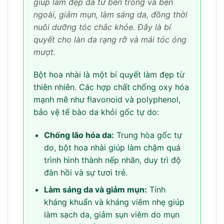
giúp làm đẹp da từ bên trong và bên
ngoài, giảm mụn, làm sáng da, đồng thời
nuôi dưỡng tóc chắc khỏe. Đây là bí
quyết cho làn da rạng rỡ và mái tóc óng
mượt.
Bột hoa nhài là một bí quyết làm đẹp từ
thiên nhiên. Các hợp chất chống oxy hóa
mạnh mẽ như flavonoid và polyphenol,
bảo vệ tế bào da khỏi gốc tự do:
Chống lão hóa da:
Trung hòa gốc tự
do, bột hoa nhài giúp làm chậm quá
trình hình thành nếp nhăn, duy trì độ
đàn hồi và sự tươi trẻ.
Làm sáng da và giảm mụn:
Tính
kháng khuẩn và kháng viêm nhẹ giúp
làm sạch da, giảm sụn viêm do mụn