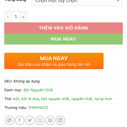
60.000₫
đến
Địa Chỉ Bán Bột Lá Dứa Nguyên Chất Tại TP.HCM số lượng
500.000₫
THÊM VÀO GIỎ HÀNG
MUA NGAY
MUA NGAY
Gọi điện xác nhận và giao hàng tận nơi
SKU:
Không áp dụng
Danh mục:
Bột Nguyên Chất
Thẻ:
bột
,
bột lá dứa
,
bột nguyên chất
,
nguyên chất
,
tại tp.hcm
Thương hiệu:
THAPHACO