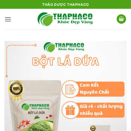
Bỏ
THẢO DƯỢC THAPHACO
qua
nội
dung