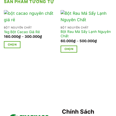
SẢN PHẨM TƯƠNG TỰ
BỘT NGUYÊN CHẤT
BỘT NGUYÊN CHẤT
Bột Rau Má Sấy Lạnh Nguyên
1kg Bột Cacao Giá Rẻ
Chất
Khoảng
160.000
₫
–
300.000
₫
giá:
Khoảng
60.000
₫
–
500.000
₫
từ
giá:
CHỌN
160.000₫
từ
CHỌN
đến
Sản
60.000₫
300.000₫
đến
Sản
phẩm
500.000₫
phẩm
này
này
có
có
nhiều
nhiều
biến
biến
thể.
thể.
Các
Các
tùy
tùy
chọn
chọn
có
có
Chính Sách
thể
thể
được