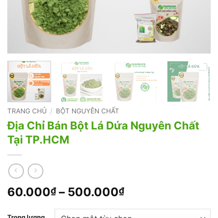
TRANG CHỦ
/
BỘT NGUYÊN CHẤT
Địa Chỉ Bán Bột Lá Dứa Nguyên Chất
Tại TP.HCM
Khoảng
60.000
–
500.000
₫
₫
giá:
từ
Trọng lượng