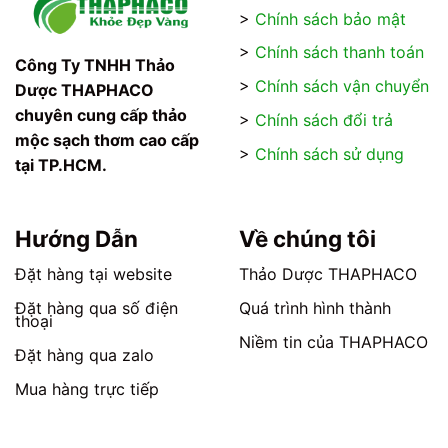
được
>
Chính sách bảo mật
chọn
chọn
trên
>
Chính sách thanh toán
trên
trang
Công Ty TNHH Thảo
trang
sản
>
Chính sách vận chuyển
Dược THAPHACO
sản
phẩm
chuyên cung cấp thảo
>
Chính sách đổi trả
phẩm
mộc sạch thơm cao cấp
>
Chính sách sử dụng
tại TP.HCM.
Hướng Dẫn
Về chúng tôi
Đặt hàng tại website
Thảo Dược THAPHACO
Đặt hàng qua số điện
Quá trình hình thành
thoại
Niềm tin của THAPHACO
Đặt hàng qua zalo
Mua hàng trực tiếp