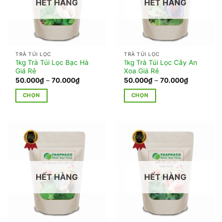
HẾT HÀNG
HẾT HÀNG
TRÀ TÚI LỌC
TRÀ TÚI LỌC
1kg Trà Túi Lọc Bạc Hà
1kg Trà Túi Lọc Cây An
Giá Rẻ
Xoa Giá Rẻ
Khoảng
Khoảng
50.000
₫
–
70.000
₫
50.000
₫
–
70.000
₫
giá:
giá:
từ
từ
CHỌN
CHỌN
50.000₫
50.000₫
đến
đến
Sản
Sản
70.000₫
70.000₫
phẩm
phẩm
này
này
có
có
nhiều
nhiều
biến
biến
thể.
thể.
HẾT HÀNG
HẾT HÀNG
Các
Các
tùy
tùy
chọn
chọn
có
có
thể
thể