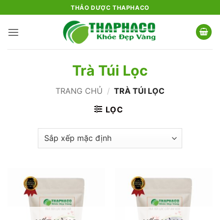
Bỏ
THẢO DƯỢC THAPHACO
qua
nội
dung
Trà Túi Lọc
TRANG CHỦ
/
TRÀ TÚI LỌC
LỌC