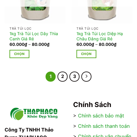
tùy
chọn
chọn
có
có
thể
thể
được
TRÀ TÚI LỌC
TRÀ TÚI LỌC
được
chọn
1kg Trà Túi Lọc Dây Thìa
1kg Trà Túi Lọc Diệp Hạ
chọn
trên
Canh Giá Rẻ
Châu Đắng Giá Rẻ
trên
Khoảng
Khoảng
60.000
₫
–
80.000
₫
60.000
₫
–
80.000
₫
trang
giá:
giá:
trang
sản
từ
từ
CHỌN
CHỌN
60.000₫
60.000₫
sản
phẩm
đến
đến
Sản
Sản
phẩm
80.000₫
80.000₫
phẩm
phẩm
này
này
1
2
3
có
có
nhiều
nhiều
biến
biến
thể.
thể.
Chính Sách
Các
Các
tùy
tùy
>
Chính sách bảo mật
chọn
chọn
có
có
>
Chính sách thanh toán
Công Ty TNHH Thảo
thể
thể
>
Chính sách vận chuyển