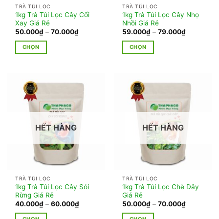
TRÀ TÚI LỌC
TRÀ TÚI LỌC
được
được
1kg Trà Túi Lọc Cây Cối
1kg Trà Túi Lọc Cây Nhọ
chọn
chọn
Xay Giá Rẻ
Nhồi Giá Rẻ
trên
trên
Khoảng
Khoảng
50.000
₫
–
70.000
₫
59.000
₫
–
79.000
₫
giá:
giá:
trang
trang
từ
từ
CHỌN
CHỌN
50.000₫
59.000₫
sản
sản
đến
đến
Sản
Sản
phẩm
phẩm
70.000₫
79.000₫
phẩm
phẩm
này
này
có
có
nhiều
nhiều
biến
biến
thể.
thể.
HẾT HÀNG
HẾT HÀNG
Các
Các
tùy
tùy
chọn
chọn
có
có
thể
thể
TRÀ TÚI LỌC
TRÀ TÚI LỌC
được
được
1kg Trà Túi Lọc Cây Sói
1kg Trà Túi Lọc Chè Dây
chọn
chọn
Rừng Giá Rẻ
Giá Rẻ
trên
trên
Khoảng
Khoảng
40.000
₫
–
60.000
₫
50.000
₫
–
70.000
₫
giá:
giá:
trang
trang
từ
từ
CHỌN
CHỌN