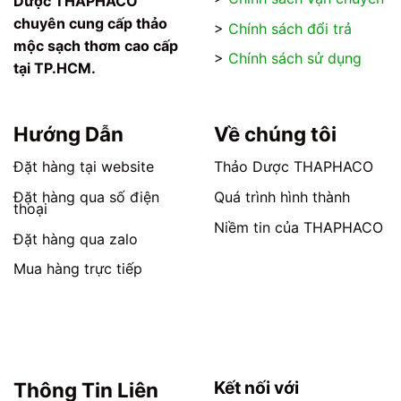
Dược THAPHACO
được
được
chọn
chọn
chuyên cung cấp thảo
>
Chính sách đổi trả
trên
trên
mộc sạch thơm cao cấp
>
Chính sách sử dụng
trang
trang
tại TP.HCM.
sản
sản
phẩm
phẩm
Hướng Dẫn
Về chúng tôi
Đặt hàng tại website
Thảo Dược THAPHACO
Đặt hàng qua số điện
Quá trình hình thành
thoại
Niềm tin của THAPHACO
Đặt hàng qua zalo
Mua hàng trực tiếp
Kết nối với
Thông Tin Liên