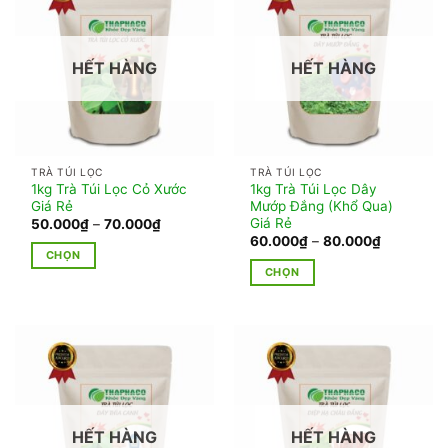
nhiều
nhiều
biến
biến
thể.
thể.
HẾT HÀNG
HẾT HÀNG
Các
Các
tùy
tùy
chọn
chọn
có
có
thể
thể
TRÀ TÚI LỌC
TRÀ TÚI LỌC
được
được
1kg Trà Túi Lọc Cỏ Xước
1kg Trà Túi Lọc Dây
chọn
chọn
Giá Rẻ
Mướp Đắng (Khổ Qua)
trên
trên
Giá Rẻ
Khoảng
50.000
₫
–
70.000
₫
giá:
Khoảng
60.000
₫
–
80.000
₫
trang
trang
từ
giá:
CHỌN
50.000₫
sản
sản
từ
CHỌN
đến
Sản
60.000₫
phẩm
phẩm
70.000₫
đến
Sản
phẩm
80.000₫
phẩm
này
này
có
có
nhiều
nhiều
biến
biến
thể.
thể.
Các
HẾT HÀNG
HẾT HÀNG
Các
tùy