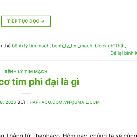
TIẾP TỤC ĐỌC
→
n thẻ
bệnh lý tim mạch
,
benh_ly_tim_mach
,
block nhĩ thất
,
Để lại bình 
BỆNH LÝ TIM MẠCH
ơ tim phì đại là gì
8, 2026
BỞI
THAPHACO.COM.VN@GMAIL.COM
Văn Thắng từ Thaphaco. Hôm nay, chúng ta sẽ cùn