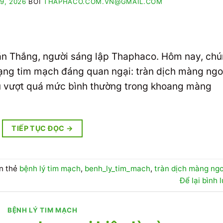
9, 2026
BỞI
THAPHACO.COM.VN@GMAIL.COM
Văn Thắng, người sáng lập Thaphaco. Hôm nay, ch
trạng tim mạch đáng quan ngại: tràn dịch màng ngo
 tụ vượt quá mức bình thường trong khoang màng
TIẾP TỤC ĐỌC
→
n thẻ
bệnh lý tim mạch
,
benh_ly_tim_mach
,
tràn dịch màng ngo
Để lại bình 
BỆNH LÝ TIM MẠCH