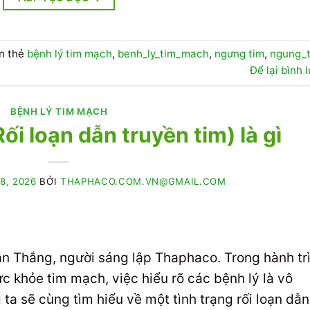
n thẻ
bệnh lý tim mạch
,
benh_ly_tim_mach
,
ngưng tim
,
ngung_
Để lại bình 
BỆNH LÝ TIM MẠCH
Rối loạn dẫn truyền tim) là gì
8, 2026
BỞI
THAPHACO.COM.VN@GMAIL.COM
ăn Thắng, người sáng lập Thaphaco. Trong hành tr
c khỏe tim mạch, việc hiểu rõ các bệnh lý là vô
ta sẽ cùng tìm hiểu về một tình trạng rối loạn dẫn