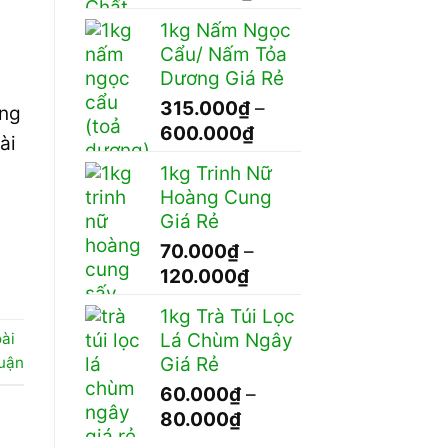
giá:
1kg Nấm Ngọc
từ
Cẩu/ Nấm Tỏa
45.000₫
Dương Giá Rẻ
đến
315.000
₫
–
úng
350.000₫
Khoảng
600.000
₫
ài
giá:
1kg Trinh Nữ
từ
Hoàng Cung
315.000₫
Giá Rẻ
đến
70.000
₫
–
600.000₫
Khoảng
120.000
₫
giá:
1kg Trà Túi Lọc
từ
Lá Chùm Ngây
ài
70.000₫
Giá Rẻ
luận
đến
60.000
₫
–
120.000₫
Khoảng
80.000
₫
giá: