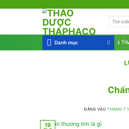
Bỏ
qua
Tìm
nội
kiếm:
dung
Danh mục
TÌ
L
Chấn
ĐĂNG VÀO
THÁNG 7 1
19