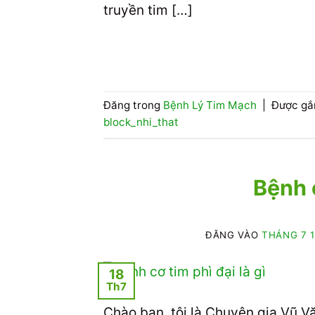
truyền tim […]
Đăng trong
Bệnh Lý Tim Mạch
|
Được gắ
block_nhi_that
Bệnh c
ĐĂNG VÀO
THÁNG 7 1
18
Th7
Chào bạn, tôi là Chuyên gia Vũ 