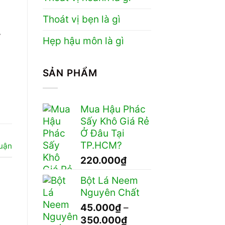
Thoát vị bẹn là gì
y
Hẹp hậu môn là gì
SẢN PHẨM
Mua Hậu Phác
Sấy Khô Giá Rẻ
Ở Đâu Tại
TP.HCM?
luận
220.000
₫
Bột Lá Neem
Nguyên Chất
45.000
₫
–
Khoảng
350.000
₫