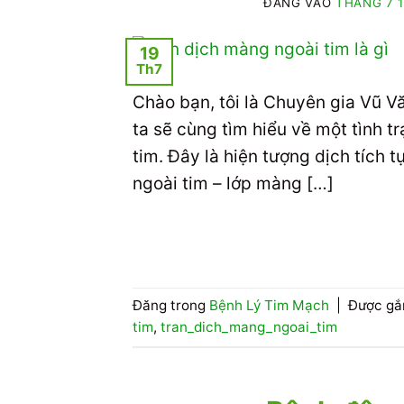
ĐĂNG VÀO
THÁNG 7 1
19
Th7
Chào bạn, tôi là Chuyên gia Vũ 
ta sẽ cùng tìm hiểu về một tình 
tim. Đây là hiện tượng dịch tích
ngoài tim – lớp màng […]
Đăng trong
Bệnh Lý Tim Mạch
|
Được gắ
tim
,
tran_dich_mang_ngoai_tim