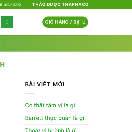
79.58.78.63
THẢO DƯỢC THAPHACO
GIỎ HÀNG /
0
₫
C
CH
BÀI VIẾT MỚI
Co thắt tâm vị là gì
Barrett thực quản là gì
Thoát vị hoành là gì