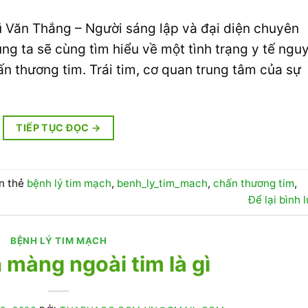
Vũ Văn Thắng – Người sáng lập và đại diện chuyên
 ta sẽ cùng tìm hiểu về một tình trạng y tế ngu
n thương tim. Trái tim, cơ quan trung tâm của sự
TIẾP TỤC ĐỌC
→
n thẻ
bệnh lý tim mạch
,
benh_ly_tim_mach
,
chấn thương tim
,
Để lại bình 
BỆNH LÝ TIM MẠCH
 màng ngoài tim là gì