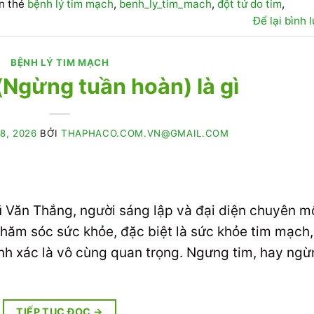
n thẻ
bệnh lý tim mạch
,
benh_ly_tim_mach
,
đột tử do tim
,
Để lại bình 
BỆNH LÝ TIM MẠCH
Ngừng tuần hoàn) là gì
8, 2026
BỞI
THAPHACO.COM.VN@GMAIL.COM
 Vũ Văn Thắng, người sáng lập và đại diện chuyên m
hăm sóc sức khỏe, đặc biệt là sức khỏe tim mạch,
hính xác là vô cùng quan trọng. Ngưng tim, hay ng
TIẾP TỤC ĐỌC
→