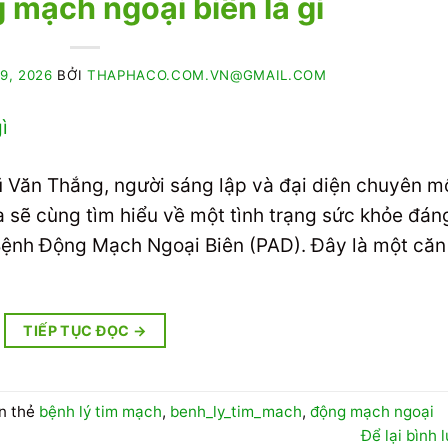
 mạch ngoại biên là gì
9, 2026
BỞI
THAPHACO.COM.VN@GMAIL.COM
 Vũ Văn Thắng, người sáng lập và đại diện chuyên m
 sẽ cùng tìm hiểu về một tình trạng sức khỏe đán
 Bệnh Động Mạch Ngoại Biên (PAD). Đây là một căn
TIẾP TỤC ĐỌC
→
n thẻ
bệnh lý tim mạch
,
benh_ly_tim_mach
,
động mạch ngoại
Để lại bình 