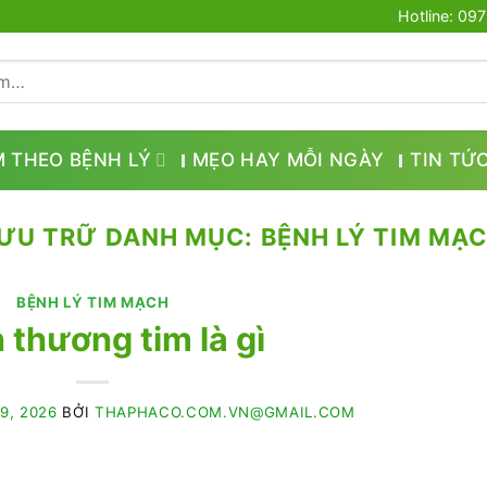
Hotline: 09
M THEO BỆNH LÝ
MẸO HAY MỖI NGÀY
TIN TỨ
ƯU TRỮ DANH MỤC:
BỆNH LÝ TIM MẠ
BỆNH LÝ TIM MẠCH
 thương tim là gì
9, 2026
BỞI
THAPHACO.COM.VN@GMAIL.COM