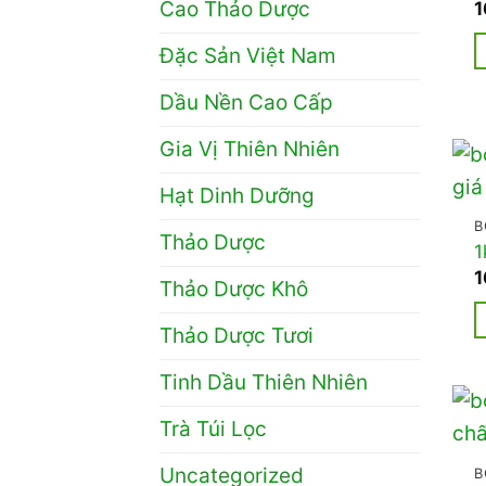
Cao Thảo Dược
1
Đặc Sản Việt Nam
S
Dầu Nền Cao Cấp
p
n
Gia Vị Thiên Nhiên
c
Hạt Dinh Dưỡng
n
b
B
Thảo Dược
1
t
1
Thảo Dược Khô
C
t
Thảo Dược Tươi
c
S
c
p
Tinh Dầu Thiên Nhiên
t
n
Trà Túi Lọc
đ
c
c
n
Uncategorized
B