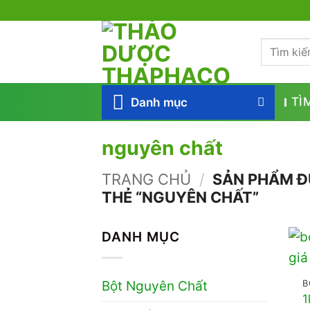
Bỏ
qua
Tìm
nội
kiếm:
dung
Danh mục
TÌ
nguyên chất
TRANG CHỦ
/
SẢN PHẨM 
THẺ “NGUYÊN CHẤT”
DANH MỤC
B
Bột Nguyên Chất
1