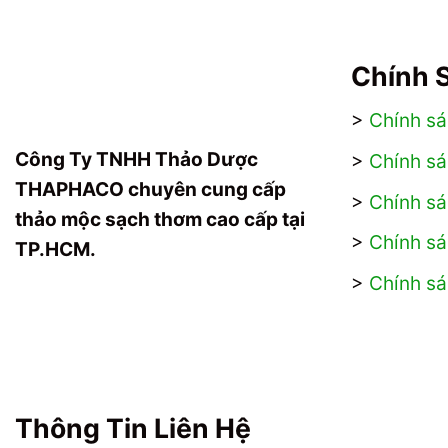
đ
n
c
b
t
t
Chính 
t
C
s
t
>
Chính s
p
c
Công Ty TNHH Thảo Dược
>
Chính sá
c
THAPHACO chuyên cung cấp
t
>
Chính s
thảo mộc sạch thơm cao cấp tại
đ
>
Chính sá
TP.HCM.
c
t
>
Chính s
t
s
p
Thông Tin Liên Hệ