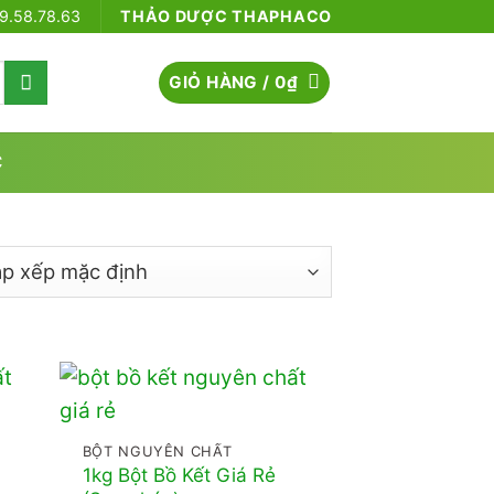
79.58.78.63
THẢO DƯỢC THAPHACO
GIỎ HÀNG /
0
₫
C
BỘT NGUYÊN CHẤT
1kg Bột Bồ Kết Giá Rẻ