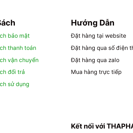
ược
được
có
hiều
họn
chọn
nhiều
iến
rên
trên
biến
hể.
Sách
Hướng Dẫn
rang
trang
thể.
ác
ản
sản
Các
ùy
ách bảo mật
Đặt hàng tại website
hẩm
phẩm
tùy
họn
ch thanh toán
Đặt hàng qua số điện t
chọn
ó
có
hể
ách vận chuyển
Đặt hàng qua zalo
thể
ược
ch đổi trả
Mua hàng trực tiếp
được
họn
chọn
rên
ách sử dụng
trên
rang
trang
ản
sản
hẩm
phẩm
Kết nối với THAP