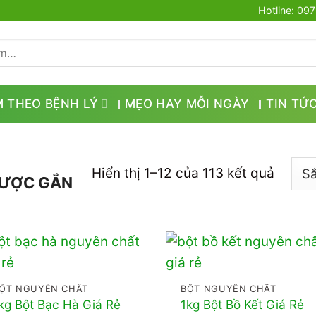
Hotline: 09
M THEO BỆNH LÝ
MẸO HAY MỖI NGÀY
TIN TỨ
Hiển thị 1–12 của 113 kết quả
ĐƯỢC GẮN
ỘT NGUYÊN CHẤT
BỘT NGUYÊN CHẤT
kg Bột Bạc Hà Giá Rẻ
1kg Bột Bồ Kết Giá Rẻ