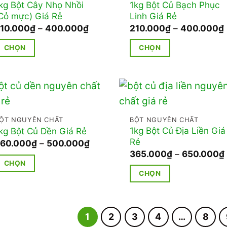
rên
trên
kg Bột Cây Nhọ Nhồi
1kg Bột Củ Bạch Phục
iến
biến
Cỏ mực) Giá Rẻ
Linh Giá Rẻ
rang
trang
hể.
thể.
Khoảng
10.000
₫
–
400.000
₫
210.000
₫
–
400.000
₫
ản
sản
ác
Các
giá:
hẩm
phẩm
từ
ùy
tùy
CHỌN
CHỌN
210.000₫
họn
chọn
đến
ản
Sản
400.000₫
ó
có
hẩm
phẩm
hể
thể
ày
này
ược
được
ó
có
họn
chọn
hiều
nhiều
ỘT NGUYÊN CHẤT
BỘT NGUYÊN CHẤT
rên
trên
1kg Bột Củ Địa Liền Giá
kg Bột Củ Dền Giá Rẻ
iến
biến
Rẻ
rang
trang
Khoảng
60.000
₫
–
500.000
₫
hể.
thể.
giá:
365.000
₫
–
650.000
₫
ản
sản
ác
Các
từ
CHỌN
260.000₫
hẩm
phẩm
ùy
tùy
CHỌN
đến
ản
500.000₫
họn
chọn
Sản
hẩm
ó
có
phẩm
ày
hể
thể
này
1
2
3
4
…
8
ó