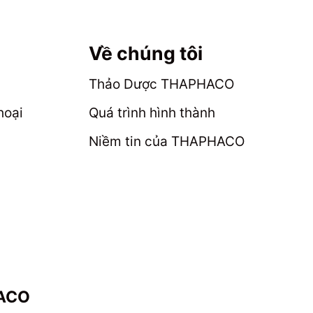
chọn
nhiều
trên
biến
trang
thể.
Về chúng tôi
sản
Các
phẩm
tùy
Thảo Dược THAPHACO
chọn
hoại
Quá trình hình thành
có
thể
Niềm tin của THAPHACO
được
chọn
trên
trang
sản
phẩm
HACO