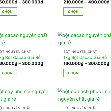
Khoảng
60.000
₫
–
300.000
₫
210.000
₫
–
400.000
₫
giá:
từ
CHỌN
CHỌN
160.000₫
đến
ản
Sản
300.000₫
hẩm
phẩm
ày
này
ó
có
hiều
nhiều
iến
biến
ỘT NGUYÊN CHẤT
BỘT NGUYÊN CHẤT
kg Bột Cacao Giá Rẻ
1kg Bột Cacao Giá Rẻ
hể.
thể.
Khoảng
60.000
₫
–
300.000
₫
160.000
₫
–
300.000
₫
ác
Các
giá:
g
từ
ùy
tùy
CHỌN
CHỌN
160.000₫
họn
chọn
đến
ản
Sản
300.000₫
ó
có
hẩm
phẩm
hể
thể
ày
này
ược
được
ó
có
họn
chọn
hiều
nhiều
ỘT NGUYÊN CHẤT
BỘT NGUYÊN CHẤT