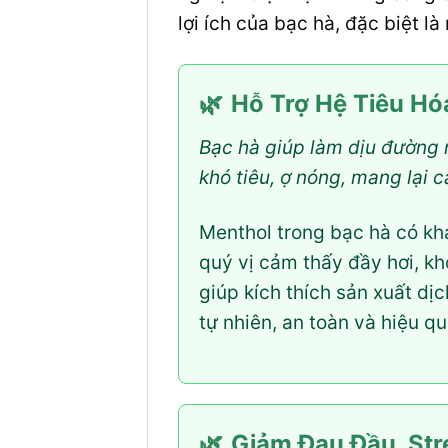
lợi ích của bạc hà, đặc biệt l
🌿
Hỗ Trợ Hệ Tiêu Hó
Bạc hà giúp làm dịu đường r
khó tiêu, ợ nóng, mang lại 
Menthol trong bạc hà có khả
quý vị cảm thấy đầy hơi, k
giúp kích thích sản xuất dịc
tự nhiên, an toàn và hiệu q
🌿
Giảm Đau Đầu, Str