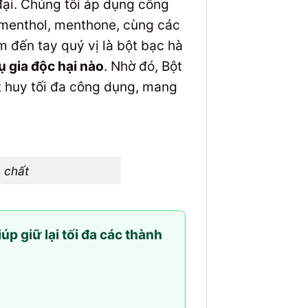
đại. Chúng tôi áp dụng công
ư menthol, menthone, cùng các
 đến tay quý vị là bột bạc hà
 gia độc hại nào
. Nhờ đó, Bột
 huy tối đa công dụng, mang
h chất
p giữ lại tối đa các thành