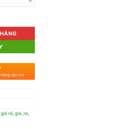
160.000₫
đến
 lượng
300.000₫
 HÀNG
Y
Y
 hàng tận nơi
,
giá rẻ
,
gia_re
,