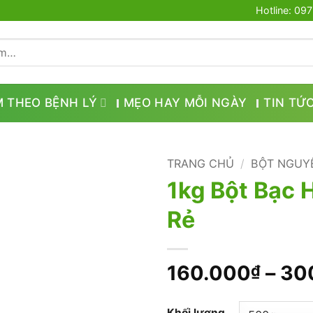
Hotline: 09
M THEO BỆNH LÝ
MẸO HAY MỖI NGÀY
TIN TỨ
TRANG CHỦ
/
BỘT NGUY
1kg Bột Bạc 
Rẻ
160.000
–
30
₫
Khối lượng