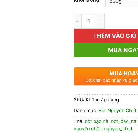
1kg Bột Bạc Hà Giá Rẻ số
THÊM VÀO GIỎ
MUA NGA
MUA NGA
Gọi điện xác nhận và giao
SKU:
Không áp dụng
Danh mục:
Bột Nguyên Chất
Thẻ:
bột bạc hà
,
bot_bac_ha
nguyên chất
,
nguyen_chat