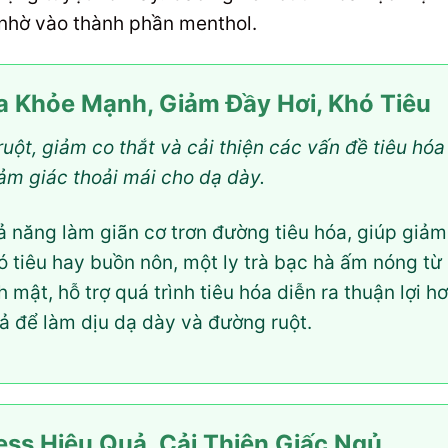
à nhờ vào thành phần menthol.
a Khỏe Mạnh, Giảm Đầy Hơi, Khó Tiêu
uột, giảm co thắt và cải thiện các vấn đề tiêu hó
cảm giác thoải mái cho dạ dày.
 năng làm giãn cơ trơn đường tiêu hóa, giúp giảm
hó tiêu hay buồn nôn, một ly trà bạc hà ấm nóng t
h mật, hỗ trợ quá trình tiêu hóa diễn ra thuận lợi
uả để làm dịu dạ dày và đường ruột.
ess Hiệu Quả, Cải Thiện Giấc Ngủ