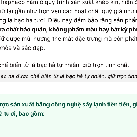
haphaco nằm ở quy trình sản xuất khép kín, hiện 
 giữ lại gần như trọn vẹn các hoạt chất quý giá nh
ng lá bạc hà tươi. Điều này đảm bảo rằng sản phẩm
a chất bảo quản, không phẩm màu hay bất kỳ phụ
iữ được mùi hương the mát đặc trưng mà còn phát
 khỏe và sắc đẹp.
ạc hà được chế biến từ lá bạc hà tự nhiên, giữ trọn tin
 sản xuất bằng công nghệ sấy lạnh tiên tiến, giú
à tươi, bao gồm: