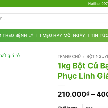
Hotline: 09
M THEO BỆNH LÝ
MẸO HAY MỖI NGÀY
TIN TỨ
TRANG CHỦ
/
BỘT NGUY
1kg Bột Củ B
Phục Linh Gi
210.000
–
40
₫
Khối lượng