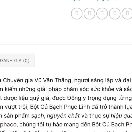
ĐÁNH GIÁ (0)
 là Chuyên gia Vũ Văn Thắng, người sáng lập và đ
ìm kiếm những giải pháp chăm sóc sức khỏe và sắc
t dược liệu quý giá, được Đông y trọng dụng từ ngà
an vượt trội, Bột Củ Bạch Phục Linh đã trở thành l
iếm sản phẩm
sạch
,
nguyên chất
và thực sự
hiệu qu
aphaco, chúng tôi tự hào mang đến Bột Củ Bạch P