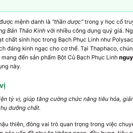
ã được mệnh danh là
“thần dược”
trong y học cổ tru
ng Bản Thảo Kinh
với nhiều công dụng quý giá. Ng
t chất sinh học trong Bạch Phục Linh như Polysac
ch đáng kinh ngạc cho cơ thể. Tại Thaphaco, chúng
t mang đến sản phẩm Bột Củ Bạch Phục Linh
nguy
ụng này.
vị
ện tỳ vị, giúp tăng cường chức năng tiêu hóa, giả
thụ dưỡng chất.
 hậu thiên, đóng vai trò quan trọng trong việc chu