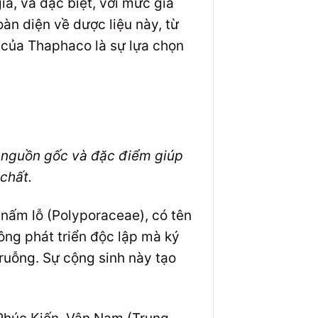
iá, và đặc biệt, với mức giá
oàn diện về dược liệu này, từ
 của Thaphaco là sự lựa chọn
g nguồn gốc và đặc điểm giúp
chất.
 nấm lỗ (Polyporaceae), có tên
ông phát triển độc lập mà ký
 ruỗng. Sự cộng sinh này tạo