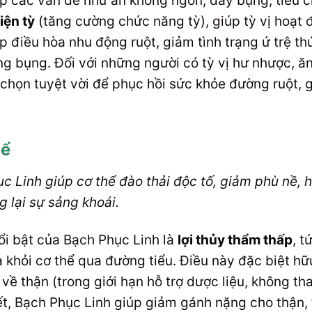
gặp các vấn đề như ăn không ngon, đầy bụng, tiêu
iện tỳ
(tăng cường chức năng tỳ), giúp tỳ vị hoạt 
 điều hòa nhu động ruột, giảm tình trạng ứ trệ thứ
ng bụng. Đối với những người có tỳ vị hư nhược, 
chọn tuyệt vời để phục hồi sức khỏe đường ruột, g
hể
ục Linh giúp cơ thể đào thải độc tố, giảm phù nề, 
 lại sự sảng khoái.
i bật của Bạch Phục Linh là
lợi thủy thẩm thấp
, t
a khỏi cơ thể qua đường tiểu. Điều này đặc biệt h
ề về thận (trong giới hạn hỗ trợ dược liệu, không 
ết, Bạch Phục Linh giúp giảm gánh nặng cho thận, t