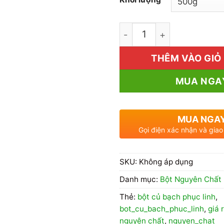
1kg Bột Củ Bạch Phục Li
THÊM VÀO GIỎ
MUA NGA
MUA NGA
Gọi điện xác nhận và giao
SKU:
Không áp dụng
Danh mục:
Bột Nguyên Chất
Thẻ:
bột củ bạch phục linh
,
bot_cu_bach_phuc_linh
,
giá 
nguyên chất
,
nguyen_chat