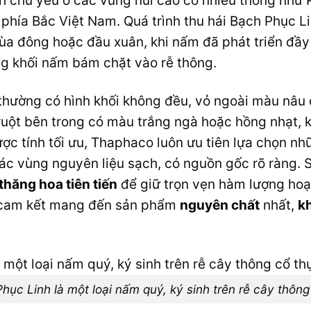
 chủ yếu ở các vùng núi cao có nhiều thông như 
phía Bắc Việt Nam. Quá trình thu hái Bạch Phục Lin
ùa đông hoặc đầu xuân, khi nấm đã phát triển đầy
ng khối nấm bám chặt vào rễ thông.
thường có hình khối không đều, vỏ ngoài màu nâu 
 ruột bên trong có màu trắng ngà hoặc hồng nhạt, 
c tính tối ưu, Thaphaco luôn ưu tiên lựa chọn nh
các vùng nguyên liệu sạch, có nguồn gốc rõ ràng. 
thăng hoa tiên tiến
để giữ trọn vẹn hàm lượng hoạ
, cam kết mang đến sản phẩm
nguyên chất
nhất,
k
hục Linh là một loại nấm quý, ký sinh trên rễ cây thông