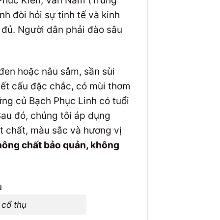
Phúc Kiến, Vân Nam (Trung
h đòi hỏi sự tinh tế và kinh
 đủ. Người dân phải đào sâu
đen hoặc nâu sẫm, sần sùi
kết cấu đặc chắc, có mùi thơm
ững củ Bạch Phục Linh có tuổi
Sau đó, chúng tôi áp dụng
t chất, màu sắc và hương vị
hông chất bảo quản, không
 cổ thụ