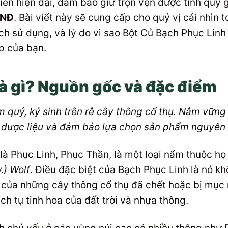
biến hiện đại, đảm bảo giữ trọn vẹn dược tính quý g
VNĐ
. Bài viết này sẽ cung cấp cho quý vị cái nhìn t
h sử dụng, và lý do vì sao Bột Củ Bạch Phục Linh
p của bạn.
là gì? Nguồn gốc và đặc điểm
m quý, ký sinh trên rễ cây thông cổ thụ. Nắm vữn
rị dược liệu và đảm bảo lựa chọn sản phẩm nguyên 
là Phục Linh, Phục Thần, là một loại nấm thuộc họ
.) Wolf
. Điều đặc biệt của Bạch Phục Linh là nó kh
rễ của những cây thông cổ thụ đã chết hoặc bị mục
ch tụ tinh hoa của đất trời và nhựa thông.