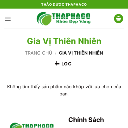
Bỏ
THẢO DƯỢC THAPHACO
qua
nội
dung
Gia Vị Thiên Nhiên
TRANG CHỦ
/
GIA VỊ THIÊN NHIÊN
LỌC
Không tìm thấy sản phẩm nào khớp với lựa chọn của
bạn.
Chính Sách