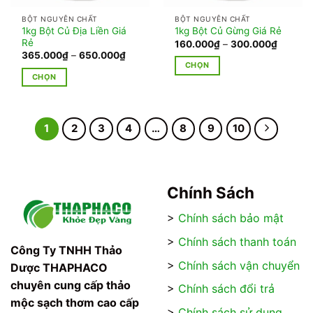
thể
thể
BỘT NGUYÊN CHẤT
BỘT NGUYÊN CHẤT
được
được
1kg Bột Củ Địa Liền Giá
1kg Bột Củ Gừng Giá Rẻ
chọn
chọn
Rẻ
Khoảng
160.000
₫
–
300.000
₫
giá:
trên
trên
Khoảng
365.000
₫
–
650.000
₫
từ
giá:
CHỌN
trang
trang
160.00
từ
CHỌN
đến
Sản
365.000₫
sản
sản
300.00
đến
Sản
phẩm
phẩm
phẩm
650.000₫
phẩm
này
này
có
1
2
3
4
…
8
9
10
có
nhiều
nhiều
biến
biến
thể.
thể.
Các
Chính Sách
Các
tùy
tùy
chọn
>
Chính sách bảo mật
chọn
có
có
>
Chính sách thanh toán
thể
Công Ty TNHH Thảo
thể
được
>
Chính sách vận chuyển
Dược THAPHACO
được
chọn
chọn
chuyên cung cấp thảo
trên
>
Chính sách đổi trả
trên
mộc sạch thơm cao cấp
trang
>
Chính sách sử dụng