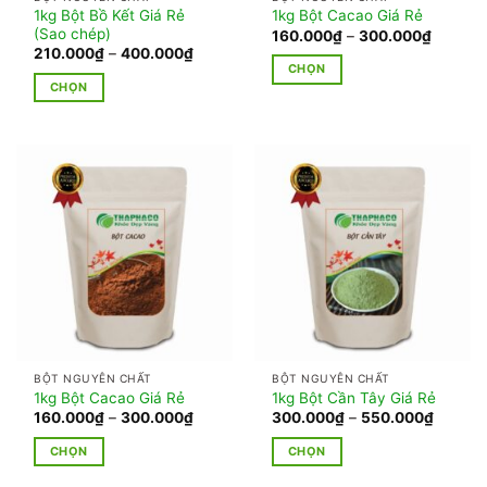
được
được
1kg Bột Bồ Kết Giá Rẻ
1kg Bột Cacao Giá Rẻ
chọn
chọn
(Sao chép)
Khoảng
160.000
₫
–
300.000
₫
giá:
trên
trên
Khoảng
210.000
₫
–
400.000
₫
từ
giá:
CHỌN
trang
trang
160.00
từ
CHỌN
đến
Sản
210.000₫
sản
sản
300.00
đến
Sản
phẩm
phẩm
phẩm
400.000₫
phẩm
này
này
có
có
nhiều
nhiều
biến
biến
thể.
thể.
Các
Các
tùy
tùy
chọn
chọn
có
có
thể
thể
được
BỘT NGUYÊN CHẤT
BỘT NGUYÊN CHẤT
được
chọn
1kg Bột Cacao Giá Rẻ
1kg Bột Cần Tây Giá Rẻ
chọn
trên
Khoảng
Khoảng
160.000
₫
–
300.000
₫
300.000
₫
–
550.000
₫
giá:
giá:
trên
trang
từ
từ
CHỌN
CHỌN
trang
160.000₫
300.00
sản
đến
đến
Sản
Sản
sản
phẩm