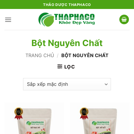
Bỏ
THẢO DƯỢC THAPHACO
qua
nội
dung
Bột Nguyên Chất
TRANG CHỦ
/
BỘT NGUYÊN CHẤT
LỌC