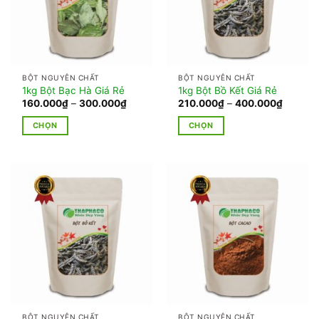
BỘT NGUYÊN CHẤT
BỘT NGUYÊN CHẤT
1kg Bột Bạc Hà Giá Rẻ
1kg Bột Bồ Kết Giá Rẻ
Khoảng
Khoảng
160.000
₫
–
300.000
₫
210.000
₫
–
400.000
₫
giá:
giá:
từ
từ
CHỌN
CHỌN
160.000₫
210.00
đến
đến
Sản
Sản
300.000₫
400.00
phẩm
phẩm
này
này
có
có
nhiều
nhiều
biến
biến
thể.
thể.
Các
Các
tùy
tùy
chọn
chọn
có
có
thể
thể
BỘT NGUYÊN CHẤT
BỘT NGUYÊN CHẤT