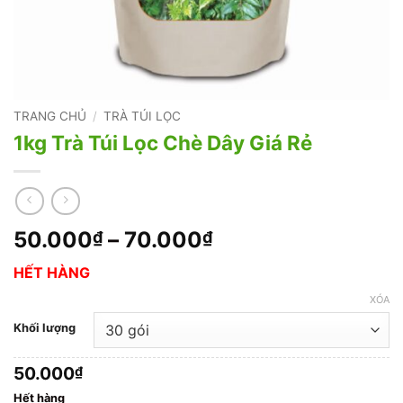
TRANG CHỦ
/
TRÀ TÚI LỌC
1kg Trà Túi Lọc Chè Dây Giá Rẻ
Khoảng
50.000
–
70.000
₫
₫
giá:
HẾT HÀNG
từ
50.000₫
XÓA
đến
Khối lượng
70.000₫
50.000
₫
Hết hàng