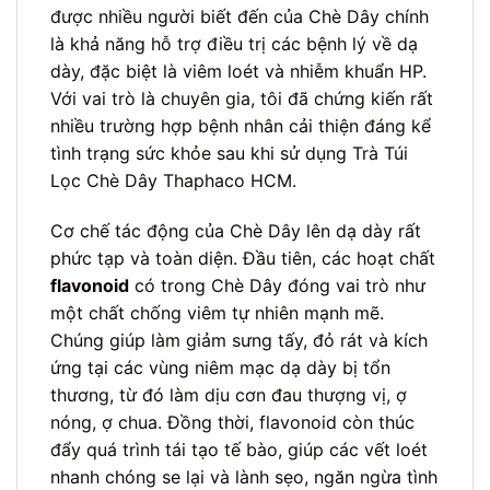
được nhiều người biết đến của Chè Dây chính
là khả năng hỗ trợ điều trị các bệnh lý về dạ
dày, đặc biệt là viêm loét và nhiễm khuẩn HP.
Với vai trò là chuyên gia, tôi đã chứng kiến rất
nhiều trường hợp bệnh nhân cải thiện đáng kể
tình trạng sức khỏe sau khi sử dụng Trà Túi
Lọc Chè Dây Thaphaco HCM.
Cơ chế tác động của Chè Dây lên dạ dày rất
phức tạp và toàn diện. Đầu tiên, các hoạt chất
flavonoid
có trong Chè Dây đóng vai trò như
một chất chống viêm tự nhiên mạnh mẽ.
Chúng giúp làm giảm sưng tấy, đỏ rát và kích
ứng tại các vùng niêm mạc dạ dày bị tổn
thương, từ đó làm dịu cơn đau thượng vị, ợ
nóng, ợ chua. Đồng thời, flavonoid còn thúc
đẩy quá trình tái tạo tế bào, giúp các vết loét
nhanh chóng se lại và lành sẹo, ngăn ngừa tình