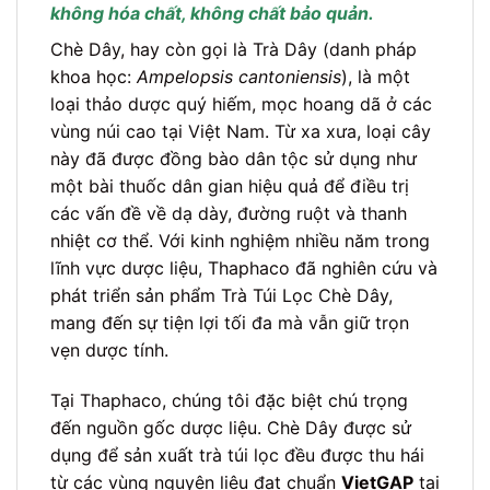
không hóa chất, không chất bảo quản.
Chè Dây, hay còn gọi là Trà Dây (danh pháp
khoa học:
Ampelopsis cantoniensis
), là một
loại thảo dược quý hiếm, mọc hoang dã ở các
vùng núi cao tại Việt Nam. Từ xa xưa, loại cây
này đã được đồng bào dân tộc sử dụng như
một bài thuốc dân gian hiệu quả để điều trị
các vấn đề về dạ dày, đường ruột và thanh
nhiệt cơ thể. Với kinh nghiệm nhiều năm trong
lĩnh vực dược liệu, Thaphaco đã nghiên cứu và
phát triển sản phẩm Trà Túi Lọc Chè Dây,
mang đến sự tiện lợi tối đa mà vẫn giữ trọn
vẹn dược tính.
Tại Thaphaco, chúng tôi đặc biệt chú trọng
đến nguồn gốc dược liệu. Chè Dây được sử
dụng để sản xuất trà túi lọc đều được thu hái
từ các vùng nguyên liệu đạt chuẩn
VietGAP
tại