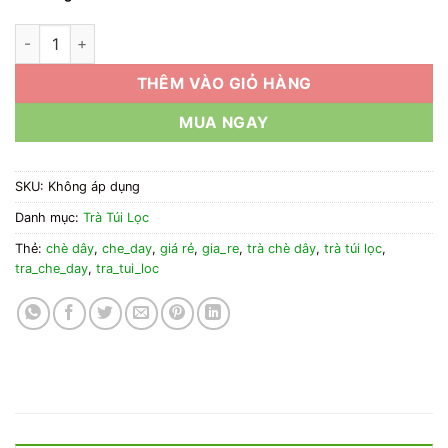
1kg Trà Túi Lọc Chè Dây Giá Rẻ số lượng
THÊM VÀO GIỎ HÀNG
MUA NGAY
SKU:
Không áp dụng
Danh mục:
Trà Túi Lọc
Thẻ:
chè dây
,
che_day
,
giá rẻ
,
gia_re
,
trà chè dây
,
trà túi lọc
,
tra_che_day
,
tra_tui_loc