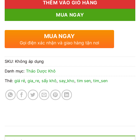
THÊM VÀO GIỎ HÀNG
MUA NGAY
MUA NGAY
Gọi điện xác nhận và giao hàng tận nơi
SKU:
Không áp dụng
Danh mục:
Thảo Dược Khô
Thẻ:
giá rẻ
,
gia_re
,
sấy khô
,
say_kho
,
tim sen
,
tim_sen