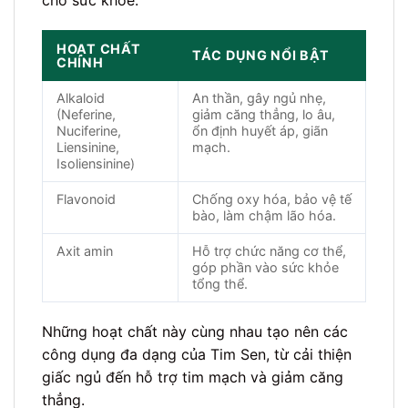
HOẠT CHẤT
TÁC DỤNG NỔI BẬT
CHÍNH
Alkaloid
An thần, gây ngủ nhẹ,
(Neferine,
giảm căng thẳng, lo âu,
Nuciferine,
ổn định huyết áp, giãn
Liensinine,
mạch.
Isoliensinine)
Flavonoid
Chống oxy hóa, bảo vệ tế
bào, làm chậm lão hóa.
Axit amin
Hỗ trợ chức năng cơ thể,
góp phần vào sức khỏe
tổng thể.
Những hoạt chất này cùng nhau tạo nên các
công dụng đa dạng của Tim Sen, từ cải thiện
giấc ngủ đến hỗ trợ tim mạch và giảm căng
thẳng.