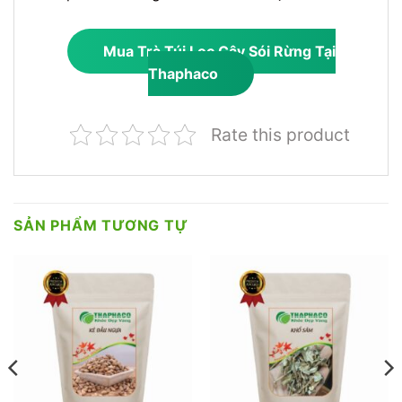
Mua Trà Túi Lọc Cây Sói Rừng Tại
Thaphaco
Rate this product
SẢN PHẨM TƯƠNG TỰ