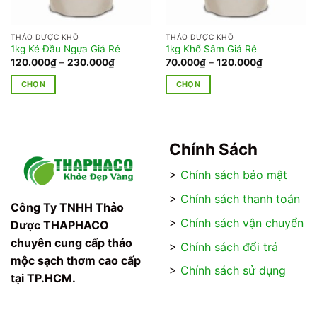
THẢO DƯỢC KHÔ
THẢO DƯỢC KHÔ
1kg Ké Đầu Ngựa Giá Rẻ
1kg Khổ Sâm Giá Rẻ
Khoảng
Khoảng
120.000
₫
–
230.000
₫
70.000
₫
–
120.000
₫
giá:
giá:
từ
từ
CHỌN
CHỌN
120.000₫
70.000₫
đến
đến
Sản
Sản
₫
230.000₫
120.000₫
phẩm
phẩm
này
này
có
có
Chính Sách
nhiều
nhiều
>
Chính sách bảo mật
biến
biến
thể.
thể.
>
Chính sách thanh toán
Các
Các
Công Ty TNHH Thảo
tùy
tùy
>
Chính sách vận chuyển
Dược THAPHACO
chọn
chọn
chuyên cung cấp thảo
>
Chính sách đổi trả
có
có
mộc sạch thơm cao cấp
thể
thể
>
Chính sách sử dụng
tại TP.HCM.
được
được
chọn
chọn
trên
trên