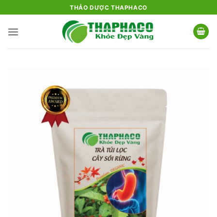
Bỏ
THẢO DƯỢC THAPHACO
qua
nội
dung