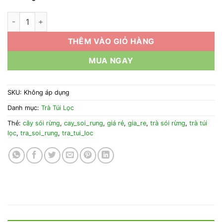
1kg Trà Túi Lọc Cây Sói Rừng Giá Rẻ số lượng
THÊM VÀO GIỎ HÀNG
MUA NGAY
SKU:
Không áp dụng
Danh mục:
Trà Túi Lọc
Thẻ:
cây sói rừng
,
cay_soi_rung
,
giá rẻ
,
gia_re
,
trà sói rừng
,
trà túi
lọc
,
tra_soi_rung
,
tra_tui_loc