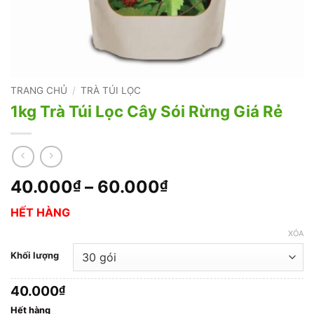
TRANG CHỦ
/
TRÀ TÚI LỌC
1kg Trà Túi Lọc Cây Sói Rừng Giá Rẻ
Khoảng
40.000
–
60.000
₫
₫
giá:
HẾT HÀNG
từ
40.000₫
XÓA
đến
Khối lượng
60.000₫
40.000
₫
Hết hàng