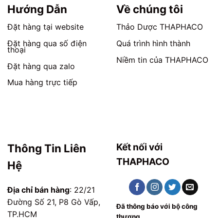
trang
trang
Hướng Dẫn
Về chúng tôi
sản
sản
phẩm
phẩm
Đặt hàng tại website
Thảo Dược THAPHACO
Đặt hàng qua số điện
Quá trình hình thành
thoại
Niềm tin của THAPHACO
Đặt hàng qua zalo
Mua hàng trực tiếp
Kết nối với
Thông Tin Liên
THAPHACO
Hệ
Địa chỉ bán hàng
: 22/21
Đường Số 21, P8 Gò Vấp,
Đã thông báo với bộ công
TP.HCM
thương