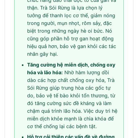
chức năng đào thải độc tố của gan và
thận. Trà Sói Rừng là lựa chọn lý
tưởng để thanh lọc cơ thể, giảm nóng
trong người, mụn nhọt, rôm sảy, đặc
biệt trong những ngày hè oi bức. Nó
cũng góp phần hỗ trợ gan hoạt động
hiệu quả hơn, bảo vệ gan khỏi các tác
nhân gây hại.
Tăng cường hệ miễn dịch, chống oxy
hóa và lão hóa:
Nhờ hàm lượng dồi
dào các hợp chất chống oxy hóa, Trà
Sói Rừng giúp trung hòa các gốc tự
do, bảo vệ tế bào khỏi tổn thương, từ
đó tăng cường sức đề kháng và làm
chậm quá trình lão hóa. Việc duy trì hệ
miễn dịch khỏe mạnh là chìa khóa để
cơ thể chống lại các bệnh tật.
Hỗ trợ cải thiện các vấn đề về đường