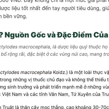
.000 VNĐ. Đây không chỉ là một mức giá phải
ược liệu tốt nhất đến tay người tiêu dùng, gi
h bền vững.
ì? Nguồn Gốc và Đặc Điểm Của
ctylodes macrocephala, là dược liệu quý thuộc họ 
 bố rộng rãi, đặc biệt ở các vùng núi cao, mang tron
actylodes macrocephala
Koidz.) là một loài thực v
trong những vị thuốc chủ đạo và không thể thiếu 
ờng sinh trưởng và phát triển mạnh mẽ ở những vùn
ắc Việt Nam và các tỉnh Vân Nam, Tứ Xuyên của Tr
Truật là thân cây mọc thẳng, cao khoảng 30-70cm