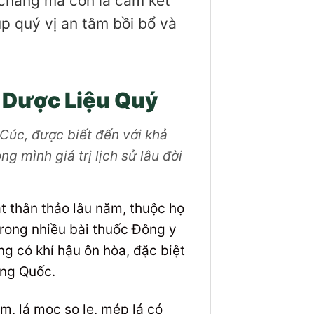
 chăng mà còn là cam kết
úp quý vị an tâm bồi bổ và
 Dược Liệu Quý
Cúc, được biết đến với khả
g mình giá trị lịch sử lâu đời
ật thân thảo lâu năm, thuộc họ
trong nhiều bài thuốc Đông y
g có khí hậu ôn hòa, đặc biệt
ung Quốc.
, lá mọc so le, mép lá có