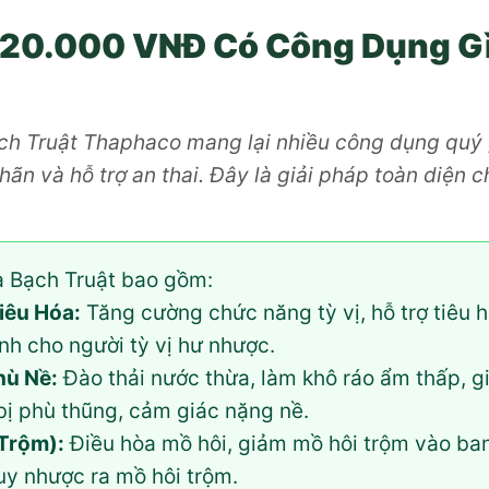
420.000 VNĐ Có Công Dụng Gì
 Truật Thaphaco mang lại nhiều công dụng quý giá:
ỉ hãn và hỗ trợ an thai. Đây là giải pháp toàn diện 
a Bạch Truật bao gồm:
Tiêu Hóa:
Tăng cường chức năng tỳ vị, hỗ trợ tiêu 
ành cho người tỳ vị hư nhược.
hù Nề:
Đào thải nước thừa, làm khô ráo ẩm thấp, 
bị phù thũng, cảm giác nặng nề.
Trộm):
Điều hòa mồ hôi, giảm mồ hôi trộm vào ban
uy nhược ra mồ hôi trộm.