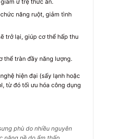
 giảm ứ trệ thức ăn.
chức năng ruột, giảm tình
 trở lại, giúp cơ thể hấp thu
ơ thể tràn đầy năng lượng.
nghệ hiện đại (sấy lạnh hoặc
l, từ đó tối ưu hóa công dụng
m sưng phù do nhiều nguyên
ác nặng nề do ẩm thấp.