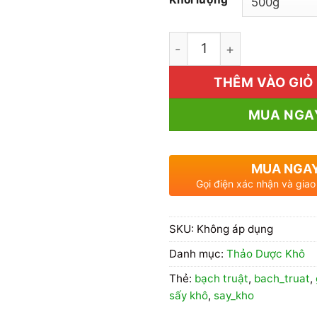
1kg Bạch Truật Giá Rẻ số
THÊM VÀO GIỎ
MUA NGA
MUA NGA
Gọi điện xác nhận và giao
SKU:
Không áp dụng
Danh mục:
Thảo Dược Khô
Thẻ:
bạch truật
,
bach_truat
,
sấy khô
,
say_kho