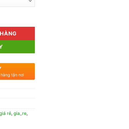
460.000₫
đến
 lượng
900.000₫
 HÀNG
Y
Y
 hàng tận nơi
giá rẻ
,
gia_re
,