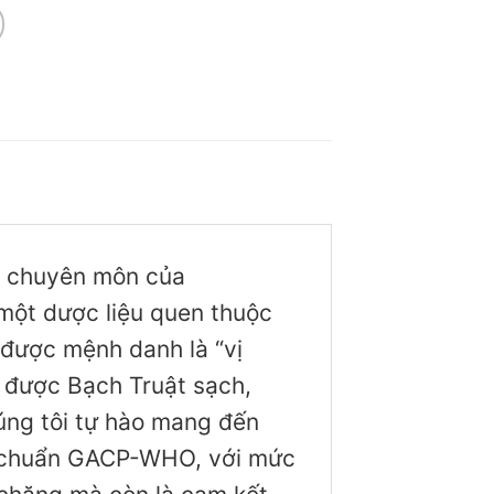
ện chuyên môn của
 một dược liệu quen thuộc
 được mệnh danh là “vị
ìm được Bạch Truật sạch,
úng tôi tự hào mang đến
o chuẩn GACP-WHO, với mức