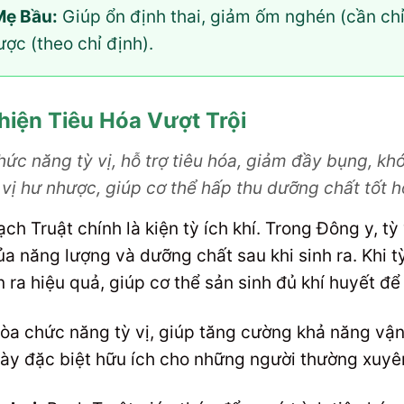
Mẹ Bầu:
Giúp ổn định thai, giảm ốm nghén (cần chỉ
ược (theo chỉ định).
 Thiện Tiêu Hóa Vượt Trội
c năng tỳ vị, hỗ trợ tiêu hóa, giảm đầy bụng, khó 
 vị hư nhược, giúp cơ thể hấp thu dưỡng chất tốt h
h Truật chính là kiện tỳ ích khí. Trong Đông y, tỳ
ủa năng lượng và dưỡng chất sau khi sinh ra. Khi tỳ
 ra hiệu quả, giúp cơ thể sản sinh đủ khí huyết để
hòa chức năng tỳ vị, giúp tăng cường khả năng vậ
này đặc biệt hữu ích cho những người thường xuyê