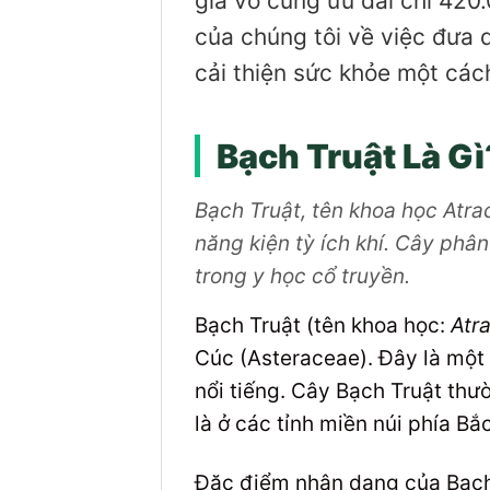
giá vô cùng ưu đãi chỉ 420
của chúng tôi về việc đưa d
cải thiện sức khỏe một các
Bạch Truật Là G
Bạch Truật, tên khoa học Atra
năng kiện tỳ ích khí. Cây phân
trong y học cổ truyền.
Bạch Truật (tên khoa học:
Atr
Cúc (Asteraceae). Đây là một 
nổi tiếng. Cây Bạch Truật thư
là ở các tỉnh miền núi phía B
Đặc điểm nhận dạng của Bạch 