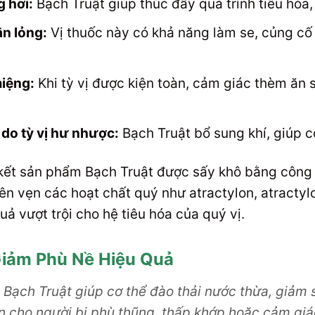
 hơi:
Bạch Truật giúp thúc đẩy quá trình tiêu hóa,
ân lỏng:
Vị thuốc này có khả năng làm se, củng cố 
iệng:
Khi tỳ vị được kiện toàn, cảm giác thèm ăn sẽ
do tỳ vị hư nhược:
Bạch Truật bổ sung khí, giúp c
kết sản phẩm Bạch Truật được sấy khô bằng công 
ên vẹn các hoạt chất quý như atractylon, atractylo
quả vượt trội cho hệ tiêu hóa của quý vị.
 Giảm Phù Nề Hiệu Quả
y, Bạch Truật giúp cơ thể đào thải nước thừa, giả
ên cho người bị phù thũng, thấp khớp hoặc cảm gi