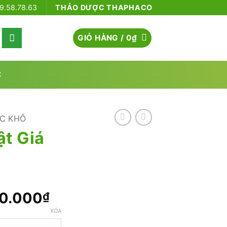
79.58.78.63
THẢO DƯỢC THAPHACO
GIỎ HÀNG /
0
₫
C
C KHÔ
ật Giá
Khoảng
0.000
₫
giá:
XÓA
từ