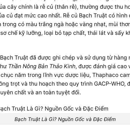
ủa cây chính là rễ củ (thân rễ), thường được thu 
 của củ đạt mức cao nhất. Rễ củ Bạch Truật có hìn
 trong có màu trắng ngà hoặc vàng nhạt, mùi thơm
ơ chế kỹ lưỡng, loại bỏ tạp chất, thái lát và sấy 
, Bạch Truật đã được ghi chép và sử dụng từ hàng
 như
Thần Nông Bản Thảo Kinh
, được đánh giá cao v
g chục năm trong lĩnh vực dược liệu, Thaphaco cam
rồng trọt và thu hoạch theo quy trình GACP-WHO,
yên chất và an toàn tuyệt đối.
Bạch Truật Là Gì? Nguồn Gốc và Đặc Điểm