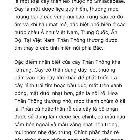
là một loại cây thân leo thuộc họ Smilacaceae.
Đây là một dược liệu quý hiếm, thường mọc
hoang dại ở các vùng núi cao, rừng sâu có độ
ẩm và khí hậu mát mẻ, đặc biệt phổ biến ở các
nước châu Á như Việt Nam, Trung Quốc, Ấn
Độ. Tại Việt Nam, Thần Thông thường được
tìm thấy ở các tỉnh miền núi phía Bắc.
Đặc điểm nhận biết của cây Thần Thông khá
rõ ràng. Cây có thân dạng dây leo, thường
bám vào các cây lớn khác để phát triển. Lá
cây hình trái tim hoặc bầu dục, mặt trên xanh
bóng, mặt dưới nhạt hơn, gân lá nổi rõ. Hoa
Thần Thông thường nhỏ, mọc thành chùm ở kẽ
lá. Phần củ hoặc thân rễ của cây là bộ phận
được sử dụng làm dược liệu chính, có màu nâu
sẫm bên ngoài và màu vàng nhạt bên trong,
mùi thơm nhẹ đặc trưng. Chính phần thân rễ