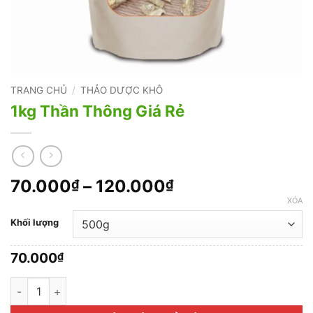
TRANG CHỦ
/
THẢO DƯỢC KHÔ
1kg Thần Thông Giá Rẻ
Khoảng
70.000
–
120.000
₫
₫
giá:
XÓA
từ
Khối lượng
70.000₫
đến
70.000
₫
120.000₫
1kg Thần Thông Giá Rẻ số lượng