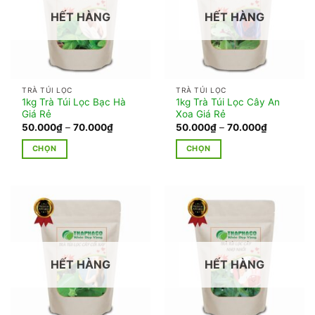
HẾT HÀNG
HẾT HÀNG
TRÀ TÚI LỌC
TRÀ TÚI LỌC
1kg Trà Túi Lọc Bạc Hà
1kg Trà Túi Lọc Cây An
Giá Rẻ
Xoa Giá Rẻ
Khoảng
Khoảng
50.000
₫
–
70.000
₫
50.000
₫
–
70.000
₫
giá:
giá:
từ
từ
CHỌN
CHỌN
50.000₫
50.000₫
đến
đến
Sản
Sản
70.000₫
70.000₫
phẩm
phẩm
này
này
có
có
nhiều
nhiều
biến
biến
thể.
thể.
HẾT HÀNG
HẾT HÀNG
Các
Các
tùy
tùy
chọn
chọn
có
có