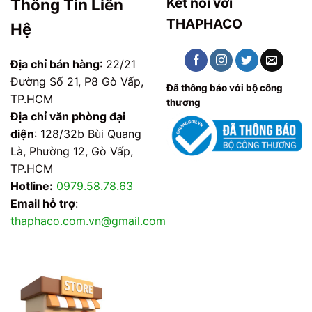
Kết nối với
Thông Tin Liên
THAPHACO
Hệ
Địa chỉ bán hàng
: 22/21
Đường Số 21, P8 Gò Vấp,
Đã thông báo với bộ công
TP.HCM
thương
Địa chỉ văn phòng đại
diện
: 128/32b Bùi Quang
Là, Phường 12, Gò Vấp,
TP.HCM
Hotline:
0979.58.78.63
Email hỗ trợ
:
thaphaco.com.vn@gmail.com