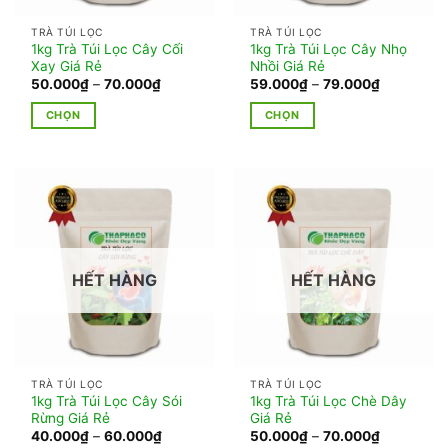
thể
thể
TRÀ TÚI LỌC
TRÀ TÚI LỌC
được
được
1kg Trà Túi Lọc Cây Cối
1kg Trà Túi Lọc Cây Nhọ
chọn
chọn
Xay Giá Rẻ
Nhồi Giá Rẻ
trên
trên
Khoảng
Khoảng
50.000
₫
–
70.000
₫
59.000
₫
–
79.000
₫
giá:
giá:
trang
trang
từ
từ
CHỌN
CHỌN
50.000₫
59.000₫
sản
sản
đến
đến
Sản
Sản
phẩm
phẩm
70.000₫
79.000₫
phẩm
phẩm
này
này
có
có
nhiều
nhiều
biến
biến
thể.
thể.
HẾT HÀNG
HẾT HÀNG
Các
Các
tùy
tùy
chọn
chọn
có
có
thể
thể
TRÀ TÚI LỌC
TRÀ TÚI LỌC
được
được
1kg Trà Túi Lọc Cây Sói
1kg Trà Túi Lọc Chè Dây
chọn
chọn
Rừng Giá Rẻ
Giá Rẻ
trên
trên
Khoảng
Khoảng
40.000
₫
–
60.000
₫
50.000
₫
–
70.000
₫
giá:
giá: