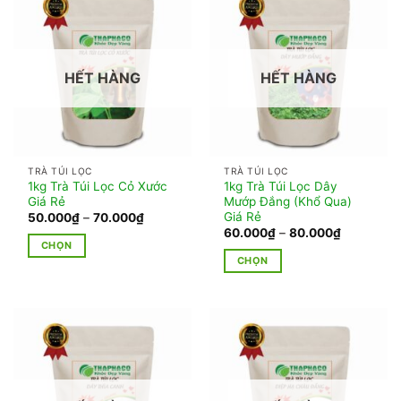
có
có
nhiều
nhiều
biến
biến
thể.
thể.
HẾT HÀNG
HẾT HÀNG
Các
Các
tùy
tùy
chọn
chọn
có
có
thể
thể
TRÀ TÚI LỌC
TRÀ TÚI LỌC
được
được
1kg Trà Túi Lọc Cỏ Xước
1kg Trà Túi Lọc Dây
chọn
chọn
Giá Rẻ
Mướp Đắng (Khổ Qua)
trên
trên
Giá Rẻ
Khoảng
50.000
₫
–
70.000
₫
giá:
Khoảng
60.000
₫
–
80.000
₫
trang
trang
từ
giá:
CHỌN
50.000₫
sản
sản
từ
CHỌN
đến
Sản
60.000₫
phẩm
phẩm
70.000₫
đến
Sản
phẩm
80.000₫
phẩm
này
này
có
có
nhiều
nhiều
biến
biến
thể.
thể.
Các