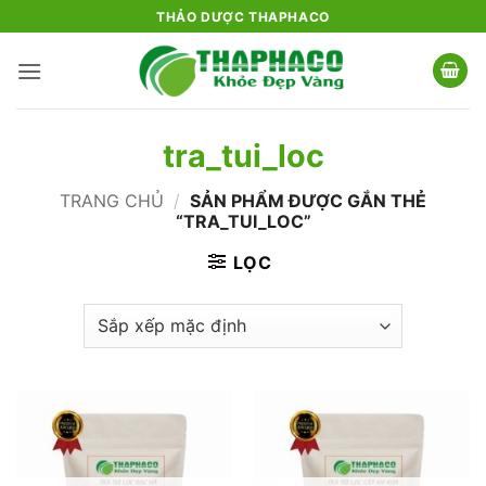
Bỏ
THẢO DƯỢC THAPHACO
qua
nội
dung
tra_tui_loc
TRANG CHỦ
/
SẢN PHẨM ĐƯỢC GẮN THẺ
“TRA_TUI_LOC”
LỌC