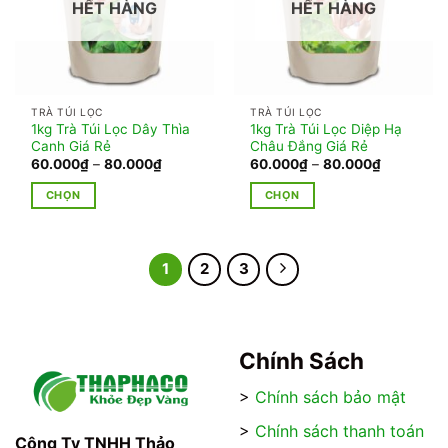
HẾT HÀNG
HẾT HÀNG
Các
tùy
tùy
chọn
chọn
có
có
thể
thể
được
TRÀ TÚI LỌC
TRÀ TÚI LỌC
được
chọn
1kg Trà Túi Lọc Dây Thìa
1kg Trà Túi Lọc Diệp Hạ
chọn
trên
Canh Giá Rẻ
Châu Đắng Giá Rẻ
trên
Khoảng
Khoảng
60.000
₫
–
80.000
₫
60.000
₫
–
80.000
₫
trang
giá:
giá:
trang
sản
từ
từ
CHỌN
CHỌN
60.000₫
60.000₫
sản
phẩm
đến
đến
Sản
Sản
phẩm
80.000₫
80.000₫
phẩm
phẩm
này
này
1
2
3
có
có
nhiều
nhiều
biến
biến
thể.
thể.
Chính Sách
Các
Các
tùy
tùy
>
Chính sách bảo mật
chọn
chọn
có
có
>
Chính sách thanh toán
Công Ty TNHH Thảo