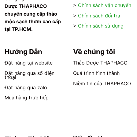
thể
thể
>
Chính sách vận chuyển
Dược THAPHACO
được
được
chọn
chọn
chuyên cung cấp thảo
>
Chính sách đổi trả
trên
trên
mộc sạch thơm cao cấp
>
Chính sách sử dụng
trang
trang
tại TP.HCM.
sản
sản
phẩm
phẩm
Hướng Dẫn
Về chúng tôi
Đặt hàng tại website
Thảo Dược THAPHACO
Đặt hàng qua số điện
Quá trình hình thành
thoại
Niềm tin của THAPHACO
Đặt hàng qua zalo
Mua hàng trực tiếp