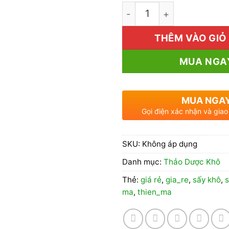
1kg thiên ma Giá Rẻ số l
THÊM VÀO GIỎ
MUA NGA
MUA NGA
Gọi điện xác nhận và giao
SKU:
Không áp dụng
Danh mục:
Thảo Dược Khô
Thẻ:
giá rẻ
,
gia_re
,
sấy khô
,
ma
,
thien_ma