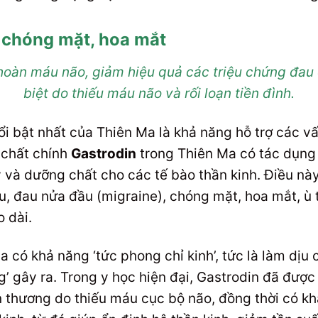
, chóng mặt, hoa mắt
 hoàn máu não, giảm hiệu quả các triệu chứng đau
biệt do thiếu máu não và rối loạn tiền đình.
i bật nhất của Thiên Ma là khả năng hỗ trợ các v
 chất chính
Gastrodin
trong Thiên Ma có tác dụng 
 và dưỡng chất cho các tế bào thần kinh. Điều nà
, đau nửa đầu (migraine), chóng mặt, hoa mắt, ù t
 dài.
 có khả năng ‘tức phong chỉ kinh’, tức là làm dịu c
g’ gây ra. Trong y học hiện đại, Gastrodin đã đư
ổn thương do thiếu máu cục bộ não, đồng thời có k