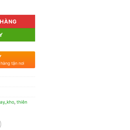
đến
ượng
380.000₫
 HÀNG
Y
Y
 hàng tận nơi
say_kho
,
thiên