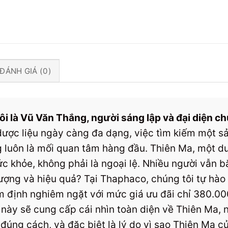
ĐÁNH GIÁ (0)
 tôi là Vũ Văn Thắng, người sáng lập và đại diện
 dược liệu ngày càng đa dạng, việc tìm kiếm một 
 luôn là mối quan tâm hàng đầu. Thiên Ma, một dượ
c khỏe, không phải là ngoại lệ. Nhiều người vẫn b
ượng và hiệu quả? Tại Thaphaco, chúng tôi tự hà
 định nghiêm ngặt với mức giá ưu đãi chỉ 380.0
ết này sẽ cung cấp cái nhìn toàn diện về Thiên Ma,
đúng cách, và đặc biệt là lý do vì sao Thiên Ma c