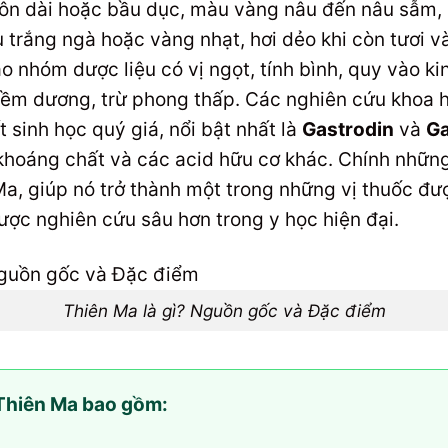
ôn dài hoặc bầu dục, màu vàng nâu đến nâu sẫm, 
 trắng ngà hoặc vàng nhạt, hơi dẻo khi còn tươi và
 nhóm dược liệu có vị ngọt, tính bình, quy vào ki
tiềm dương, trừ phong thấp. Các nghiên cứu khoa h
 sinh học quý giá, nổi bật nhất là
Gastrodin
và
Ga
 khoáng chất và các acid hữu cơ khác. Chính nhữn
 Ma, giúp nó trở thành một trong những vị thuốc đượ
ợc nghiên cứu sâu hơn trong y học hiện đại.
Thiên Ma là gì? Nguồn gốc và Đặc điểm
 Thiên Ma bao gồm: