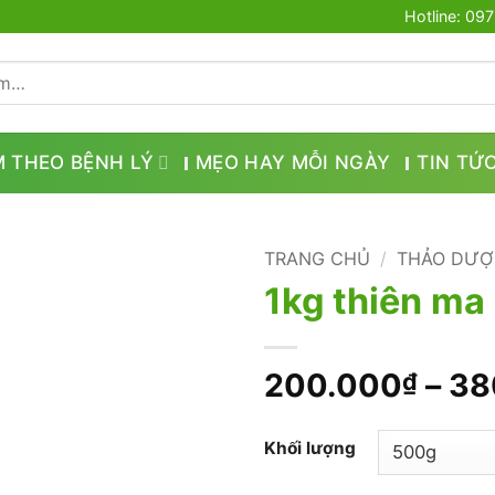
Hotline: 09
M THEO BỆNH LÝ
MẸO HAY MỖI NGÀY
TIN TỨ
TRANG CHỦ
/
THẢO DƯỢ
1kg thiên ma
200.000
–
38
₫
Khối lượng