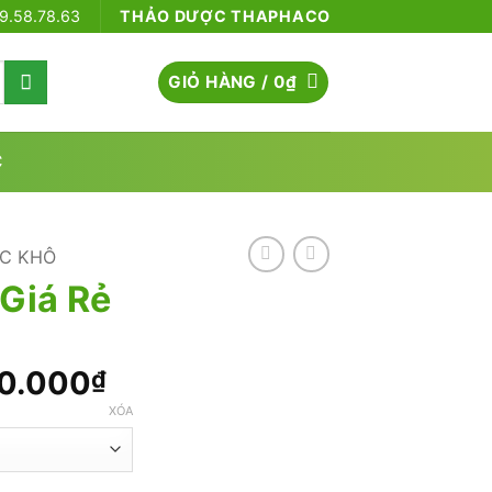
79.58.78.63
THẢO DƯỢC THAPHACO
GIỎ HÀNG /
0
₫
C
C KHÔ
 Giá Rẻ
Khoảng
0.000
₫
giá:
XÓA
từ
200.000₫