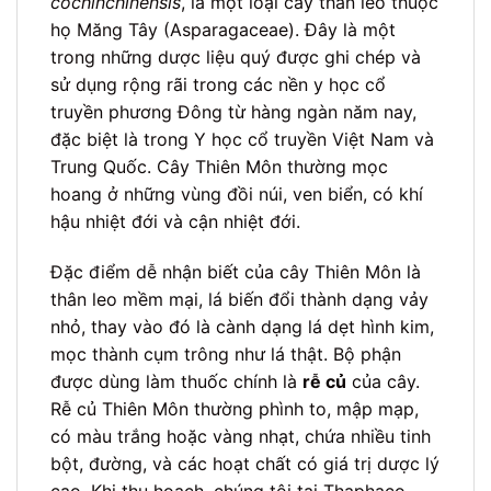
cochinchinensis
, là một loại cây thân leo thuộc
họ Măng Tây (Asparagaceae). Đây là một
trong những dược liệu quý được ghi chép và
sử dụng rộng rãi trong các nền y học cổ
truyền phương Đông từ hàng ngàn năm nay,
đặc biệt là trong Y học cổ truyền Việt Nam và
Trung Quốc. Cây Thiên Môn thường mọc
hoang ở những vùng đồi núi, ven biển, có khí
hậu nhiệt đới và cận nhiệt đới.
Đặc điểm dễ nhận biết của cây Thiên Môn là
thân leo mềm mại, lá biến đổi thành dạng vảy
nhỏ, thay vào đó là cành dạng lá dẹt hình kim,
mọc thành cụm trông như lá thật. Bộ phận
được dùng làm thuốc chính là
rễ củ
của cây.
Rễ củ Thiên Môn thường phình to, mập mạp,
có màu trắng hoặc vàng nhạt, chứa nhiều tinh
bột, đường, và các hoạt chất có giá trị dược lý
cao. Khi thu hoạch, chúng tôi tại Thaphaco