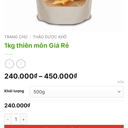
TRANG CHỦ
/
THẢO DƯỢC KHÔ
1kg thiên môn Giá Rẻ
Khoảng
240.000
–
450.000
₫
₫
giá:
XÓA
từ
Khối lượng
240.000₫
đến
240.000
₫
450.000₫
1kg thiên môn Giá Rẻ số lượng