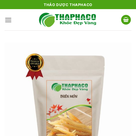
Bỏ
THẢO DƯỢC THAPHACO
qua
nội
dung