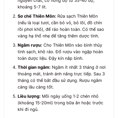
nguyên chất, có nồng độ từ 35-40 độ,
khoảng 5-7 lít.
Sơ chế Thiên Môn:
Rửa sạch Thiên Môn
(nếu là loại tươi, cần bỏ vỏ, bỏ lõi, đồ chín
rồi phơi khô), để ráo hoàn toàn. Có thể sao
vàng hạ thổ nhẹ để tăng thêm dược tính.
Ngâm rượu:
Cho Thiên Môn vào bình thủy
tinh sạch, khô ráo. Đổ rượu vào ngập hoàn
toàn dược liệu. Đậy kín nắp bình.
Thời gian ngâm:
Ngâm ít nhất 3 tháng ở nơi
thoáng mát, tránh ánh nắng trực tiếp. Sau 3
tháng có thể bắt đầu sử dụng. Rượu ngâm
càng lâu càng tốt.
Liều lượng:
Mỗi ngày uống 1-2 chén nhỏ
(khoảng 15-20ml) trong bữa ăn hoặc trước
khi đi ngủ.