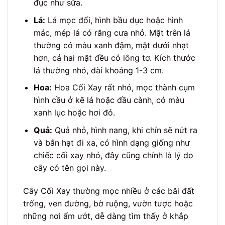
đục như sữa.
Lá:
Lá mọc đối, hình bầu dục hoặc hình
mác, mép lá có răng cưa nhỏ. Mặt trên lá
thường có màu xanh đậm, mặt dưới nhạt
hơn, cả hai mặt đều có lông tơ. Kích thước
lá thường nhỏ, dài khoảng 1-3 cm.
Hoa:
Hoa Cối Xay rất nhỏ, mọc thành cụm
hình cầu ở kẽ lá hoặc đầu cành, có màu
xanh lục hoặc hơi đỏ.
Quả:
Quả nhỏ, hình nang, khi chín sẽ nứt ra
và bắn hạt đi xa, có hình dạng giống như
chiếc cối xay nhỏ, đây cũng chính là lý do
cây có tên gọi này.
Cây Cối Xay thường mọc nhiều ở các bãi đất
trống, ven đường, bờ ruộng, vườn tược hoặc
những nơi ẩm ướt, dễ dàng tìm thấy ở khắp