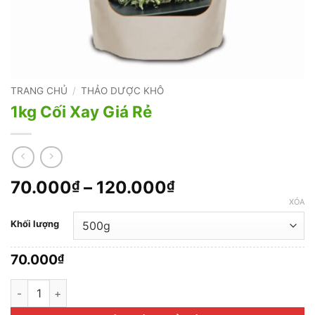
TRANG CHỦ
/
THẢO DƯỢC KHÔ
1kg Cối Xay Giá Rẻ
Khoảng
70.000
–
120.000
₫
₫
giá:
XÓA
từ
Khối lượng
70.000₫
đến
70.000
₫
120.000₫
1kg Cối Xay Giá Rẻ số lượng