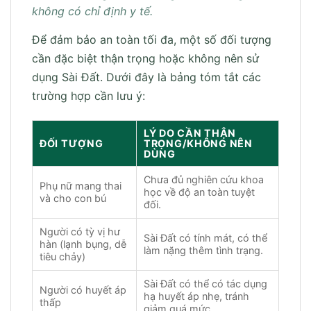
không có chỉ định y tế.
Để đảm bảo an toàn tối đa, một số đối tượng
cần đặc biệt thận trọng hoặc không nên sử
dụng Sài Đất. Dưới đây là bảng tóm tắt các
trường hợp cần lưu ý:
LÝ DO CẦN THẬN
ĐỐI TƯỢNG
TRỌNG/KHÔNG NÊN
DÙNG
Chưa đủ nghiên cứu khoa
Phụ nữ mang thai
học về độ an toàn tuyệt
và cho con bú
đối.
Người có tỳ vị hư
Sài Đất có tính mát, có thể
hàn (lạnh bụng, dễ
làm nặng thêm tình trạng.
tiêu chảy)
Sài Đất có thể có tác dụng
Người có huyết áp
hạ huyết áp nhẹ, tránh
thấp
giảm quá mức.