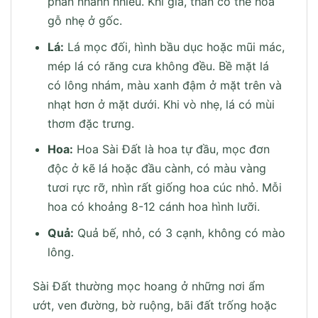
phân nhánh nhiều. Khi già, thân có thể hóa
gỗ nhẹ ở gốc.
Lá:
Lá mọc đối, hình bầu dục hoặc mũi mác,
mép lá có răng cưa không đều. Bề mặt lá
có lông nhám, màu xanh đậm ở mặt trên và
nhạt hơn ở mặt dưới. Khi vò nhẹ, lá có mùi
thơm đặc trưng.
Hoa:
Hoa Sài Đất là hoa tự đầu, mọc đơn
độc ở kẽ lá hoặc đầu cành, có màu vàng
tươi rực rỡ, nhìn rất giống hoa cúc nhỏ. Mỗi
hoa có khoảng 8-12 cánh hoa hình lưỡi.
Quả:
Quả bế, nhỏ, có 3 cạnh, không có mào
lông.
Sài Đất thường mọc hoang ở những nơi ẩm
ướt, ven đường, bờ ruộng, bãi đất trống hoặc