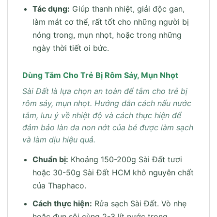
Tác dụng:
Giúp thanh nhiệt, giải độc gan,
làm mát cơ thể, rất tốt cho những người bị
nóng trong, mụn nhọt, hoặc trong những
ngày thời tiết oi bức.
Dùng Tắm Cho Trẻ Bị Rôm Sảy, Mụn Nhọt
Sài Đất là lựa chọn an toàn để tắm cho trẻ bị
rôm sảy, mụn nhọt. Hướng dẫn cách nấu nước
tắm, lưu ý về nhiệt độ và cách thực hiện để
đảm bảo làn da non nớt của bé được làm sạch
và làm dịu hiệu quả.
Chuẩn bị:
Khoảng 150-200g Sài Đất tươi
hoặc 30-50g Sài Đất HCM khô nguyên chất
của Thaphaco.
Cách thực hiện:
Rửa sạch Sài Đất. Vò nhẹ
hoặc đun sôi cùng 2-3 lít nước trong