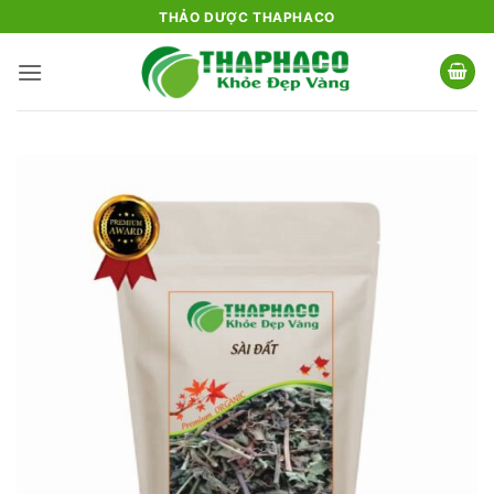
Bỏ
THẢO DƯỢC THAPHACO
qua
nội
dung