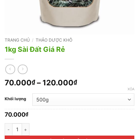
TRANG CHỦ
/
THẢO DƯỢC KHÔ
1kg Sài Đất Giá Rẻ
Khoảng
70.000
–
120.000
₫
₫
giá:
XÓA
từ
Khối lượng
70.000₫
đến
70.000
₫
120.000₫
1kg Sài Đất Giá Rẻ số lượng