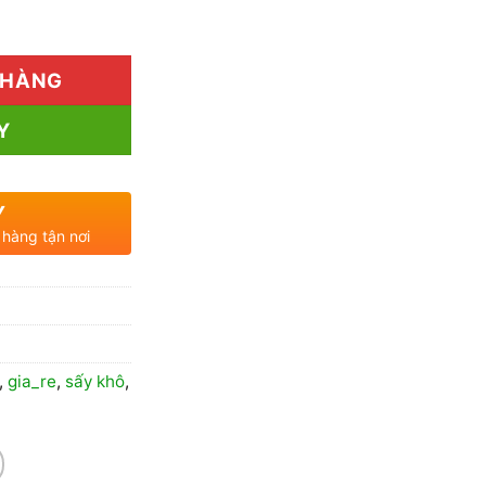
đến
ượng
110.000₫
 HÀNG
Y
Y
 hàng tận nơi
,
gia_re
,
sấy khô
,