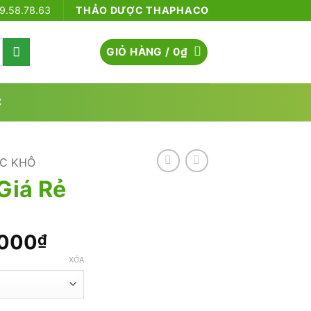
79.58.78.63
THẢO DƯỢC THAPHACO
GIỎ HÀNG /
0
₫
C
C KHÔ
Giá Rẻ
Khoảng
.000
₫
giá:
XÓA
từ
60.000₫