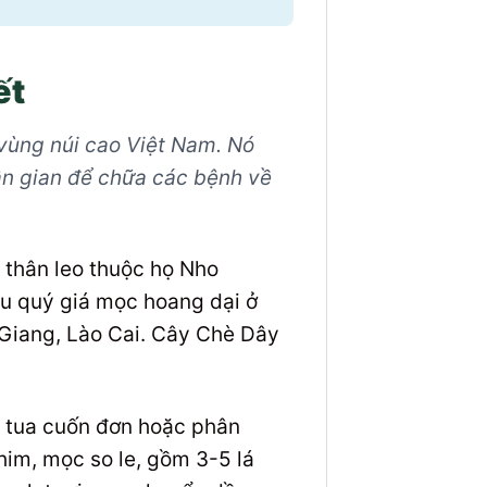
ết
 vùng núi cao Việt Nam. Nó
dân gian để chữa các bệnh về
t thân leo thuộc họ Nho
iệu quý giá mọc hoang dại ở
 Giang, Lào Cai. Cây Chè Dây
, tua cuốn đơn hoặc phân
him, mọc so le, gồm 3-5 lá