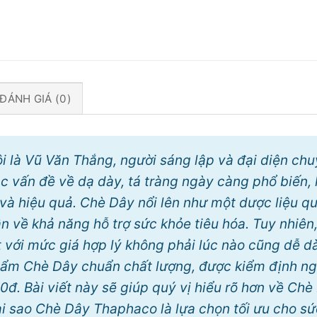
ĐÁNH GIÁ (0)
tôi là Vũ Văn Thắng, người sáng lập và đại diện c
ác vấn đề về dạ dày, tá tràng ngày càng phổ biến, 
 và hiệu quả. Chè Dây nổi lên như một dược liệu qu
 về khả năng hỗ trợ sức khỏe tiêu hóa. Tuy nhiên
 với mức giá hợp lý không phải lúc nào cũng dễ d
hẩm Chè Dây chuẩn chất lượng, được kiểm định ng
0đ. Bài viết này sẽ giúp quý vị hiểu rõ hơn về Ch
tại sao Chè Dây Thaphaco là lựa chọn tối ưu cho s