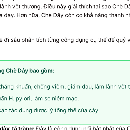
ành vết thương. Điều này giải thích tại sao Chè Dâ
dạ dày. Hơn nữa, Chè Dây còn có khả năng thanh nhi
ẽ đi sâu phân tích từng công dụng cụ thể để quý v
ong Chè Dây bao gồm:
háng khuẩn, chống viêm, giảm đau, làm lành vết 
ẩn H. pylori, làm se niêm mạc.
ác tác dụng dược lý tổng thể của cây.
 dày, tá tràng:
Đây là công dụng nổi bật nhất của 