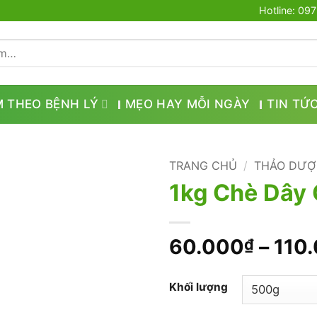
Hotline: 09
M THEO BỆNH LÝ
MẸO HAY MỖI NGÀY
TIN TỨ
TRANG CHỦ
/
THẢO DƯỢ
1kg Chè Dây 
60.000
–
110
₫
Khối lượng