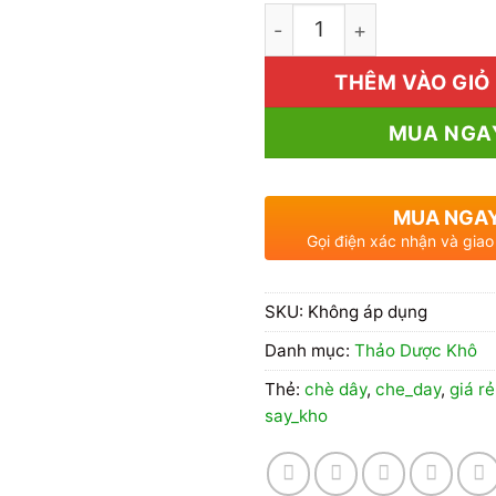
1kg Chè Dây Giá Rẻ số l
THÊM VÀO GIỎ
MUA NGA
MUA NGA
Gọi điện xác nhận và giao
SKU:
Không áp dụng
Danh mục:
Thảo Dược Khô
Thẻ:
chè dây
,
che_day
,
giá rẻ
say_kho