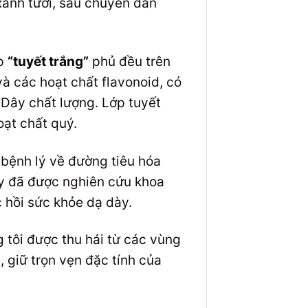
xanh tươi, sau chuyển dần
ớp
“tuyết trắng”
phủ đều trên
và các hoạt chất flavonoid, có
 Dây chất lượng. Lớp tuyết
oạt chất quý.
 bệnh lý về đường tiêu hóa
ày đã được nghiên cứu khoa
c hồi sức khỏe dạ dày.
 tôi được thu hái từ các vùng
 giữ trọn vẹn đặc tính của