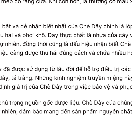
 mép có răng cưa. Khi còn non, lá thường có màu 
 bật và dễ nhận biết nhất của Chè Dây chính là l
hu hái và phơi khô. Đây thực chất là nhựa của cây 
ự nhiên, đồng thời cũng là dấu hiệu nhận biết Chè
liệu càng được thu hái đúng cách và chứa nhiều h
 đã được sử dụng từ lâu đời để hỗ trợ điều trị các
 dày, tá tràng. Những kinh nghiệm truyền miệng n
định giá trị của Chè Dây trong việc bảo vệ và phụ
chú trọng nguồn gốc dược liệu. Chè Dây của chúng
tự nhiên, đảm bảo mang đến sản phẩm nguyên chất,