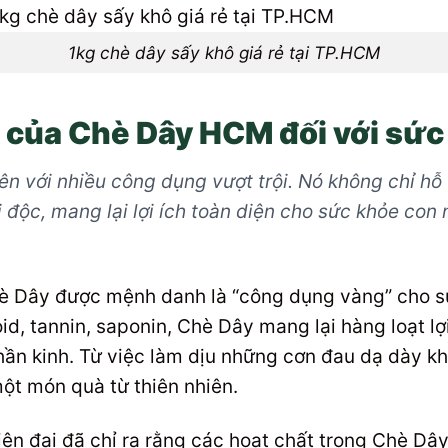
1kg chè dây sấy khô giá rẻ tại TP.HCM
của Chè Dây HCM đối với sức
ên với nhiều công dụng vượt trội. Nó không chỉ hỗ 
i độc, mang lại lợi ích toàn diện cho sức khỏe con 
è Dây được mệnh danh là “công dụng vàng” cho sứ
d, tannin, saponin, Chè Dây mang lại hàng loạt lợi
thần kinh. Từ việc làm dịu những cơn đau dạ dày kh
ột món quà từ thiên nhiên.
ện đại đã chỉ ra rằng các hoạt chất trong Chè Dâ