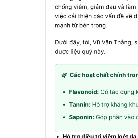
chống viêm, giảm đau và làm l
việc cải thiện các vấn đề về 
mạnh từ bên trong.
Dưới đây, tôi, Vũ Văn Thắng, s
dược liệu quý này.
🌿
Các hoạt chất chính tr
Flavonoid:
Có tác dụng k
Tannin:
Hỗ trợ kháng khu
Saponin:
Góp phần vào c
Hỗ trợ điều trị viêm loét dạ