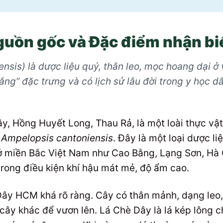
Nguồn gốc và Đặc điểm nhận bi
sis) là dược liệu quý, thân leo, mọc hoang dại ở
rắng” đặc trưng và có lịch sử lâu đời trong y học 
ây, Hồng Huyết Long, Thau Rả, là một loài thực vậ
à
Ampelopsis cantoniensis
. Đây là một loại dược l
à ở miền Bắc Việt Nam như Cao Bằng, Lạng Sơn, Hà
rong điều kiện khí hậu mát mẻ, độ ẩm cao.
ây HCM khá rõ ràng. Cây có thân mảnh, dạng leo
ây khác để vươn lên. Lá Chè Dây là lá kép lông c