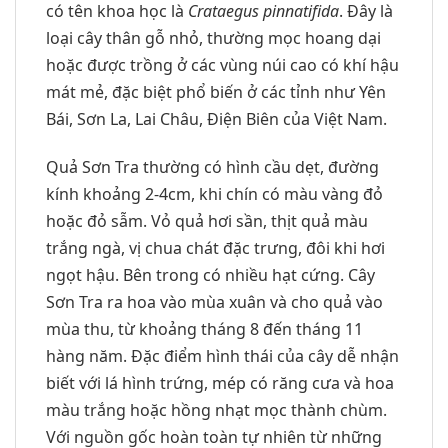
có tên khoa học là
Crataegus pinnatifida
. Đây là
loại cây thân gỗ nhỏ, thường mọc hoang dại
hoặc được trồng ở các vùng núi cao có khí hậu
mát mẻ, đặc biệt phổ biến ở các tỉnh như Yên
Bái, Sơn La, Lai Châu, Điện Biên của Việt Nam.
Quả Sơn Tra thường có hình cầu dẹt, đường
kính khoảng 2-4cm, khi chín có màu vàng đỏ
hoặc đỏ sẫm. Vỏ quả hơi sần, thịt quả màu
trắng ngà, vị chua chát đặc trưng, đôi khi hơi
ngọt hậu. Bên trong có nhiều hạt cứng. Cây
Sơn Tra ra hoa vào mùa xuân và cho quả vào
mùa thu, từ khoảng tháng 8 đến tháng 11
hàng năm. Đặc điểm hình thái của cây dễ nhận
biết với lá hình trứng, mép có răng cưa và hoa
màu trắng hoặc hồng nhạt mọc thành chùm.
Với nguồn gốc hoàn toàn tự nhiên từ những