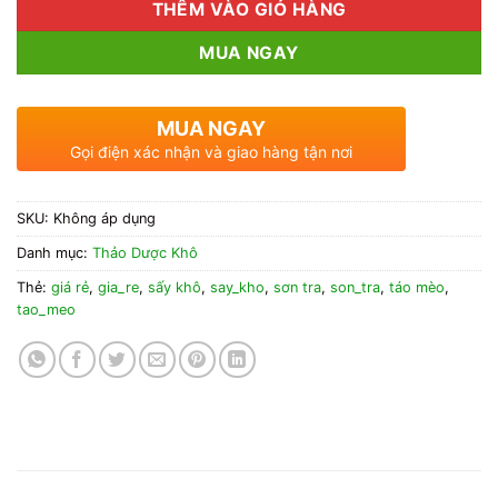
THÊM VÀO GIỎ HÀNG
MUA NGAY
MUA NGAY
Gọi điện xác nhận và giao hàng tận nơi
SKU:
Không áp dụng
Danh mục:
Thảo Dược Khô
Thẻ:
giá rẻ
,
gia_re
,
sấy khô
,
say_kho
,
sơn tra
,
son_tra
,
táo mèo
,
tao_meo