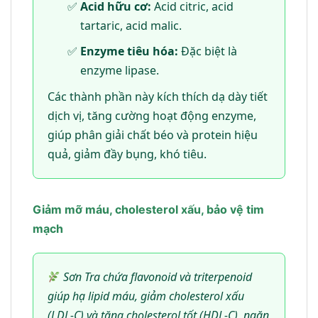
Acid hữu cơ:
Acid citric, acid
tartaric, acid malic.
Enzyme tiêu hóa:
Đặc biệt là
enzyme lipase.
Các thành phần này kích thích dạ dày tiết
dịch vị, tăng cường hoạt động enzyme,
giúp phân giải chất béo và protein hiệu
quả, giảm đầy bụng, khó tiêu.
Giảm mỡ máu, cholesterol xấu, bảo vệ tim
mạch
Sơn Tra chứa flavonoid và triterpenoid
giúp hạ lipid máu, giảm cholesterol xấu
(LDL-C) và tăng cholesterol tốt (HDL-C), ngăn