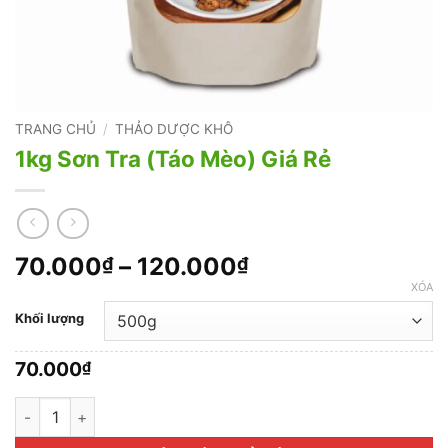
TRANG CHỦ
/
THẢO DƯỢC KHÔ
1kg Sơn Tra (Táo Mèo) Giá Rẻ
Khoảng
70.000
–
120.000
₫
₫
giá:
XÓA
từ
Khối lượng
70.000₫
đến
70.000
₫
120.000₫
1kg Sơn Tra (Táo Mèo) Giá Rẻ số lượng