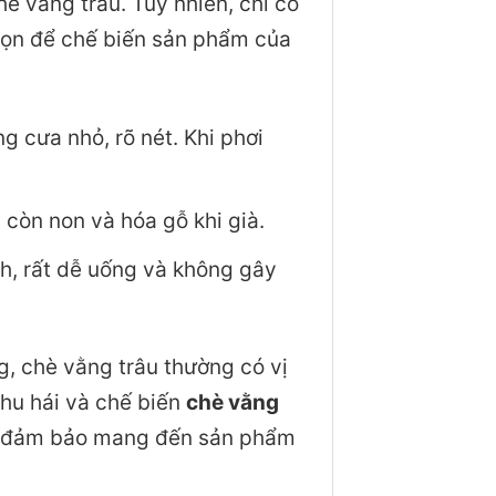
hè vằng trâu. Tuy nhiên, chỉ có
họn để chế biến sản phẩm của
 cưa nhỏ, rõ nét. Khi phơi
còn non và hóa gỗ khi già.
h, rất dễ uống và không gây
g, chè vằng trâu thường có vị
thu hái và chế biến
chè vằng
h, đảm bảo mang đến sản phẩm