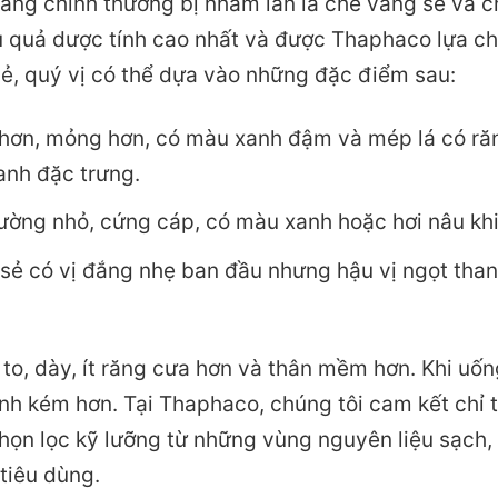
vằng chính thường bị nhầm lẫn là chè vằng sẻ và c
u quả dược tính cao nhất và được Thaphaco lựa c
sẻ, quý vị có thể dựa vào những đặc điểm sau:
ơn, mỏng hơn, có màu xanh đậm và mép lá có răng
anh đặc trưng.
ờng nhỏ, cứng cáp, có màu xanh hoặc hơi nâu khi 
sẻ có vị đắng nhẹ ban đầu nhưng hậu vị ngọt than
 to, dày, ít răng cưa hơn và thân mềm hơn. Khi uốn
nh kém hơn. Tại Thaphaco, chúng tôi cam kết chỉ 
chọn lọc kỹ lưỡng từ những vùng nguyên liệu sạc
tiêu dùng.