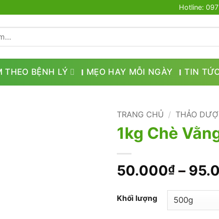
Hotline: 09
M THEO BỆNH LÝ
MẸO HAY MỖI NGÀY
TIN TỨ
TRANG CHỦ
/
THẢO DƯỢ
1kg Chè Vằng
50.000
–
95.
₫
Khối lượng