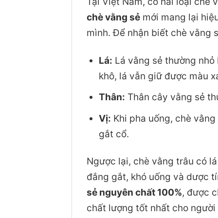
Tại Việt Nam, có hai loại chè 
chè vằng sẻ
mới mang lại hiệ
mình. Để nhận biết chè vằng 
Lá:
Lá vằng sẻ thường nhỏ h
khô, lá vẫn giữ được màu x
Thân:
Thân cây vằng sẻ thư
Vị:
Khi pha uống, chè vằng 
gắt cổ.
Ngược lại, chè vằng trâu có lá
đắng gắt, khó uống và dược tí
sẻ nguyên chất 100%
, được 
chất lượng tốt nhất cho người 