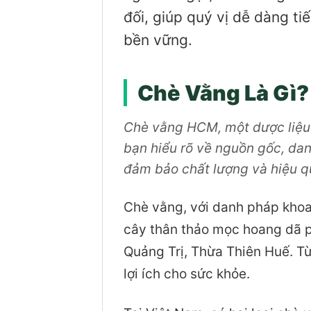
đối, giúp quý vị dễ dàng t
bền vững.
Chè Vằng Là Gì?
Chè vằng HCM, một dược liệu q
bạn hiểu rõ về nguồn gốc, da
đảm bảo chất lượng và hiệu q
Chè vằng, với danh pháp khoa
cây thân thảo mọc hoang dã p
Quảng Trị, Thừa Thiên Huế. Từ
lợi ích cho sức khỏe.