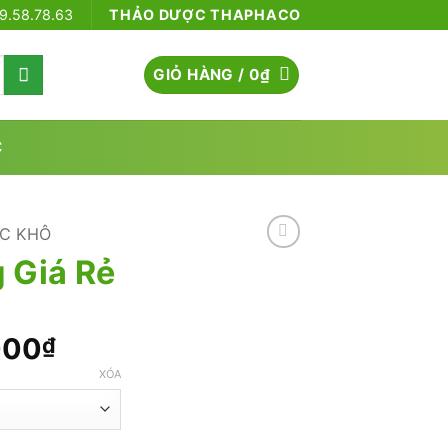
79.58.78.63
THẢO DƯỢC THAPHACO
GIỎ HÀNG /
0
₫
C
C KHÔ
 Giá Rẻ
Khoảng
000
₫
giá:
XÓA
từ
50.000₫