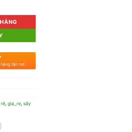
đến
lượng
95.000₫
 HÀNG
Y
Y
 hàng tận nơi
 rẻ
,
gia_re
,
sấy