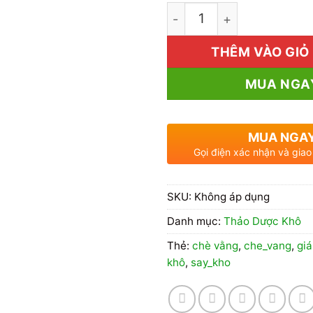
1kg Chè Vằng Giá Rẻ số 
THÊM VÀO GIỎ
MUA NGA
MUA NGA
Gọi điện xác nhận và giao
SKU:
Không áp dụng
Danh mục:
Thảo Dược Khô
Thẻ:
chè vằng
,
che_vang
,
giá
khô
,
say_kho