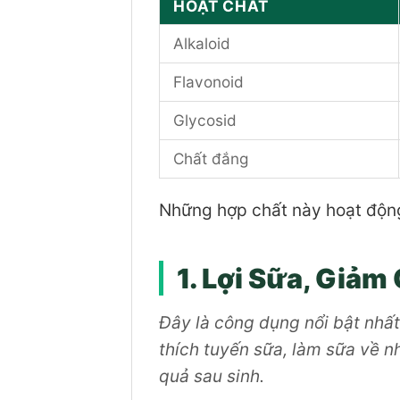
HOẠT CHẤT
Alkaloid
Flavonoid
Glycosid
Chất đắng
Những hợp chất này hoạt động 
1. Lợi Sữa, Giả
Đây là công dụng nổi bật nhấ
thích tuyến sữa, làm sữa về n
quả sau sinh.