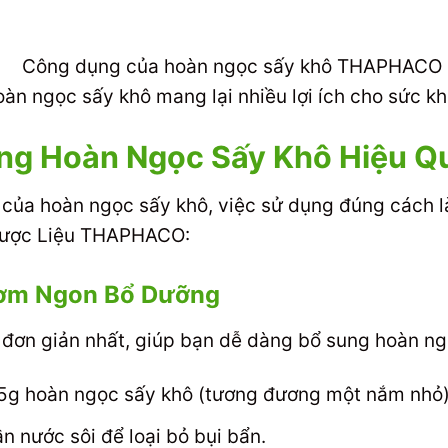
àn ngọc sấy khô mang lại nhiều lợi ích cho sức k
g Hoàn Ngọc Sấy Khô Hiệu Q
của hoàn ngọc sấy khô, việc sử dụng đúng cách là
 Dược Liệu THAPHACO:
hơm Ngon Bổ Dưỡng
 đơn giản nhất, giúp bạn dễ dàng bổ sung hoàn n
5g hoàn ngọc sấy khô (tương đương một nắm nhỏ)
n nước sôi để loại bỏ bụi bẩn.