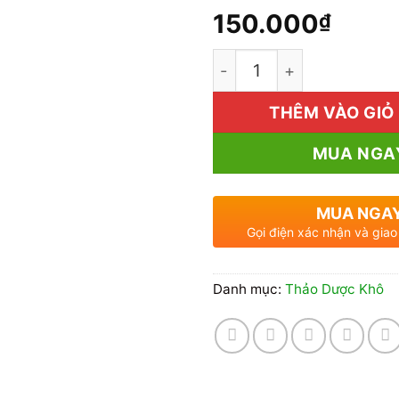
150.000
₫
Mua 1kg Hoàn Ngọc Sấy
THÊM VÀO GIỎ
MUA NGA
MUA NGA
Gọi điện xác nhận và giao
Danh mục:
Thảo Dược Khô