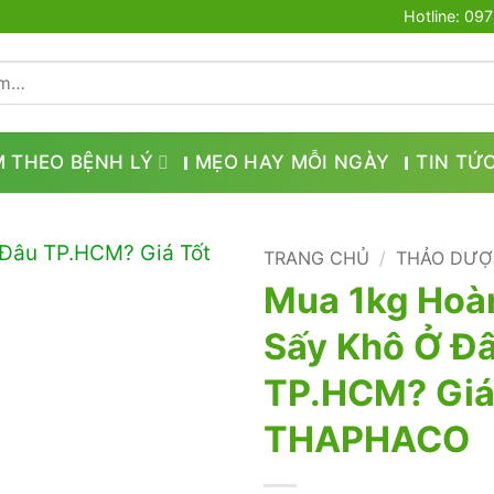
Hotline: 09
M THEO BỆNH LÝ
MẸO HAY MỖI NGÀY
TIN TỨ
TRANG CHỦ
/
THẢO DƯỢ
Mua 1kg Hoà
Sấy Khô Ở Đ
TP.HCM? Giá
THAPHACO