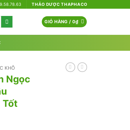
79.58.78.63
THẢO DƯỢC THAPHACO
GIỎ HÀNG /
0
₫
C
C KHÔ
n Ngọc
âu
 Tốt