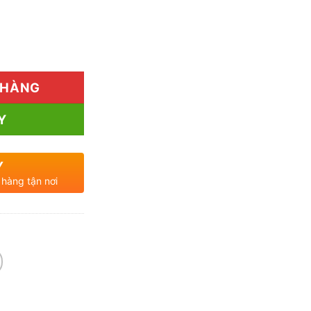
 Khô Ở Đâu TP.HCM? Giá Tốt THAPHACO số lượng
 HÀNG
Y
Y
 hàng tận nơi