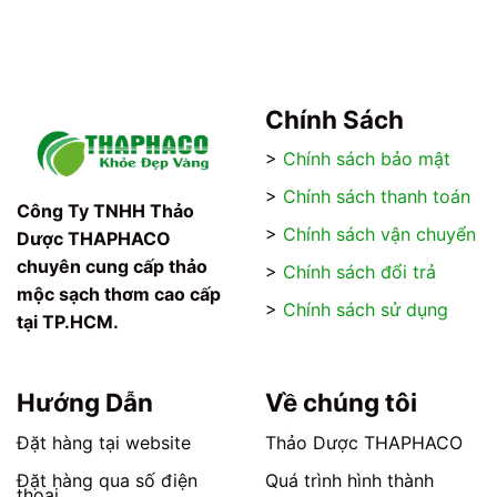
thể.
thể.
Các
Các
tùy
tùy
chọn
chọn
có
có
Chính Sách
thể
thể
được
được
>
Chính sách bảo mật
chọn
chọn
>
Chính sách thanh toán
trên
trên
Công Ty TNHH Thảo
trang
trang
>
Chính sách vận chuyển
Dược THAPHACO
sản
sản
chuyên cung cấp thảo
>
Chính sách đổi trả
phẩm
phẩm
mộc sạch thơm cao cấp
>
Chính sách sử dụng
tại TP.HCM.
Hướng Dẫn
Về chúng tôi
Đặt hàng tại website
Thảo Dược THAPHACO
Đặt hàng qua số điện
Quá trình hình thành
thoại