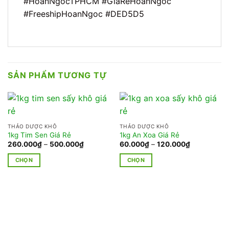
#HoanNgocTPHCM #GiáRẻHoanNgoc
#FreeshipHoanNgoc #DED5D5
SẢN PHẨM TƯƠNG TỰ
THẢO DƯỢC KHÔ
THẢO DƯỢC KHÔ
1kg Tim Sen Giá Rẻ
1kg An Xoa Giá Rẻ
Khoảng
Khoảng
260.000
₫
–
500.000
₫
60.000
₫
–
120.000
₫
giá:
giá:
từ
từ
CHỌN
CHỌN
260.000₫
60.000₫
đến
đến
Sản
Sản
500.000₫
120.000₫
phẩm
phẩm
này
này
có
có
nhiều
nhiều
biến
biến