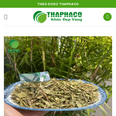
Bỏ
THẢO DƯỢC THAPHACO
qua
nội
dung