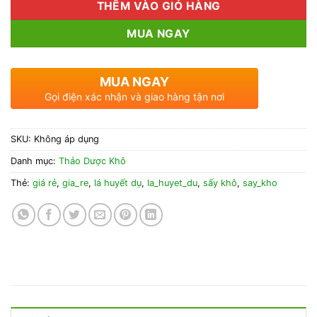
THÊM VÀO GIỎ HÀNG
MUA NGAY
MUA NGAY
Gọi điện xác nhận và giao hàng tận nơi
SKU:
Không áp dụng
Danh mục:
Thảo Dược Khô
Thẻ:
giá rẻ
,
gia_re
,
lá huyết dụ
,
la_huyet_du
,
sấy khô
,
say_kho