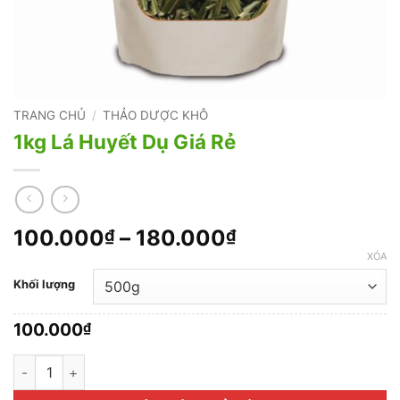
TRANG CHỦ
/
THẢO DƯỢC KHÔ
1kg Lá Huyết Dụ Giá Rẻ
Khoảng
100.000
–
180.000
₫
₫
giá:
XÓA
từ
Khối lượng
100.000₫
đến
100.000
₫
180.000₫
1kg Lá Huyết Dụ Giá Rẻ số lượng