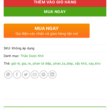
THÊM VÀO GIỎ HÀNG
MUA NGAY
MUA NGAY
Gọi điện xác nhận và giao hàng tận nơi
SKU:
Không áp dụng
Danh mục:
Thảo Dược Khô
Thẻ:
giá rẻ
,
gia_re
,
phan tả diệp
,
phan_ta_diep
,
sấy khô
,
say_kho