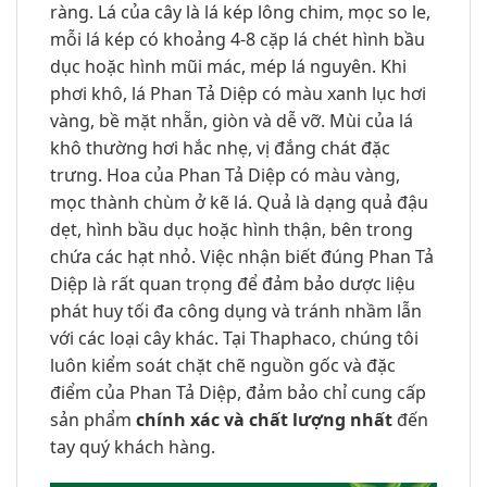
ràng. Lá của cây là lá kép lông chim, mọc so le,
mỗi lá kép có khoảng 4-8 cặp lá chét hình bầu
dục hoặc hình mũi mác, mép lá nguyên. Khi
phơi khô, lá Phan Tả Diệp có màu xanh lục hơi
vàng, bề mặt nhẵn, giòn và dễ vỡ. Mùi của lá
khô thường hơi hắc nhẹ, vị đắng chát đặc
trưng. Hoa của Phan Tả Diệp có màu vàng,
mọc thành chùm ở kẽ lá. Quả là dạng quả đậu
dẹt, hình bầu dục hoặc hình thận, bên trong
chứa các hạt nhỏ. Việc nhận biết đúng Phan Tả
Diệp là rất quan trọng để đảm bảo dược liệu
phát huy tối đa công dụng và tránh nhầm lẫn
với các loại cây khác. Tại Thaphaco, chúng tôi
luôn kiểm soát chặt chẽ nguồn gốc và đặc
điểm của Phan Tả Diệp, đảm bảo chỉ cung cấp
sản phẩm
chính xác và chất lượng nhất
đến
tay quý khách hàng.