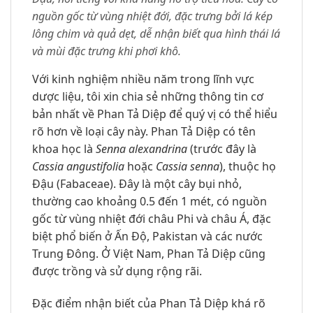
nguồn gốc từ vùng nhiệt đới, đặc trưng bởi lá kép
lông chim và quả dẹt, dễ nhận biết qua hình thái lá
và mùi đặc trưng khi phơi khô.
Với kinh nghiệm nhiều năm trong lĩnh vực
dược liệu, tôi xin chia sẻ những thông tin cơ
bản nhất về Phan Tả Diệp để quý vị có thể hiểu
rõ hơn về loại cây này. Phan Tả Diệp có tên
khoa học là
Senna alexandrina
(trước đây là
Cassia angustifolia
hoặc
Cassia senna
), thuộc họ
Đậu (Fabaceae). Đây là một cây bụi nhỏ,
thường cao khoảng 0.5 đến 1 mét, có nguồn
gốc từ vùng nhiệt đới châu Phi và châu Á, đặc
biệt phổ biến ở Ấn Độ, Pakistan và các nước
Trung Đông. Ở Việt Nam, Phan Tả Diệp cũng
được trồng và sử dụng rộng rãi.
Đặc điểm nhận biết của Phan Tả Diệp khá rõ