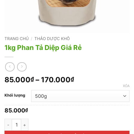
TRANG CHỦ
/
THẢO DƯỢC KHÔ
1kg Phan Tả Diệp Giá Rẻ
Khoảng
85.000
–
170.000
₫
₫
giá:
XÓA
từ
Khối lượng
85.000₫
đến
85.000
₫
170.000₫
1kg Phan Tả Diệp Giá Rẻ số lượng