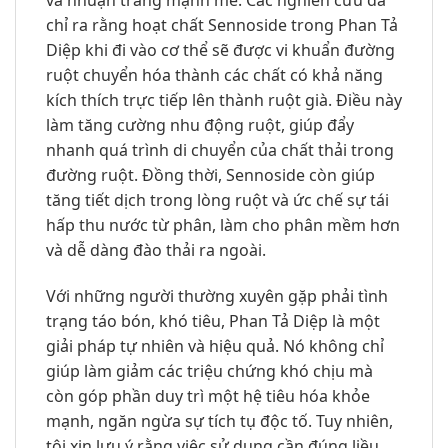
và nhuận tràng mạnh mẽ. Các nghiên cứu đã
chỉ ra rằng hoạt chất Sennoside trong Phan Tả
Diệp khi đi vào cơ thể sẽ được vi khuẩn đường
ruột chuyển hóa thành các chất có khả năng
kích thích trực tiếp lên thành ruột già. Điều này
làm tăng cường nhu động ruột, giúp đẩy
nhanh quá trình di chuyển của chất thải trong
đường ruột. Đồng thời, Sennoside còn giúp
tăng tiết dịch trong lòng ruột và ức chế sự tái
hấp thu nước từ phân, làm cho phân mềm hơn
và dễ dàng đào thải ra ngoài.
Với những người thường xuyên gặp phải tình
trạng táo bón, khó tiêu, Phan Tả Diệp là một
giải pháp tự nhiên và hiệu quả. Nó không chỉ
giúp làm giảm các triệu chứng khó chịu mà
còn góp phần duy trì một hệ tiêu hóa khỏe
mạnh, ngăn ngừa sự tích tụ độc tố. Tuy nhiên,
tôi xin lưu ý rằng việc sử dụng cần đúng liều