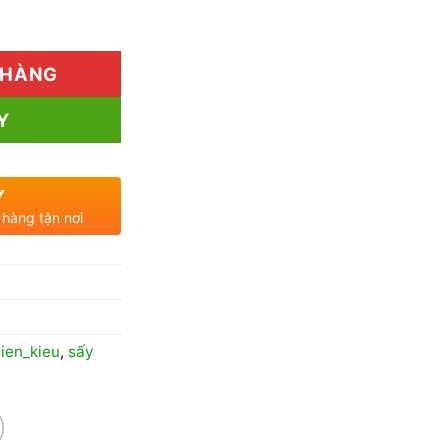
đến
lượng
650.000₫
 HÀNG
Y
Y
 hàng tận nơi
lien_kieu
,
sấy