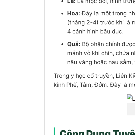
Lá:
Lá mọc đối, hình trứ
Hoa:
Đây là một trong nh
(tháng 2-4) trước khi lá
4 cánh hình bầu dục.
Quả:
Bộ phận chính được 
mảnh vỏ khi chín, chứa n
nâu vàng hoặc nâu sẫm, 
Trong y học cổ truyền, Liên Ki
kinh Phế, Tâm, Đởm. Đây là một
Công Dụng Tuyệt