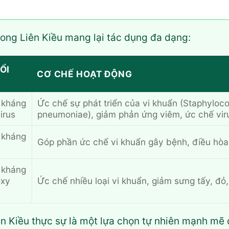
rong Liên Kiều mang lại tác dụng đa dạng:
ỔI
CƠ CHẾ HOẠT ĐỘNG
 kháng
Ức chế sự phát triển của vi khuẩn (Staphyloc
irus
pneumoniae), giảm phản ứng viêm, ức chế vir
 kháng
Góp phần ức chế vi khuẩn gây bệnh, điều hòa
 kháng
oxy
Ức chế nhiều loại vi khuẩn, giảm sưng tấy, đỏ,
n Kiều thực sự là một lựa chọn tự nhiên mạnh mẽ đ