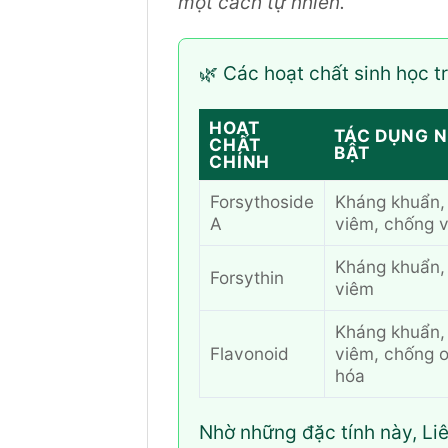
một cách tự nhiên.
🌿 Các hoạt chất sinh học t
HOẠT
TÁC DỤNG N
CHẤT
BẬT
CHÍNH
Forsythoside
Kháng khuẩn,
A
viêm, chống v
Kháng khuẩn,
Forsythin
viêm
Kháng khuẩn,
Flavonoid
viêm, chống 
hóa
Nhờ những đặc tính này, Liê