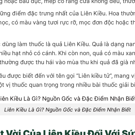
ng hoặc bầu dục, mép có răng cưa không đều, th
ững điểm đặc trưng nhất của Liên Kiều. Hoa thư
 mọc, có màu vàng tươi rực rỡ, mọc đơn độc hoặc t
dùng làm thuốc là quả Liên Kiều. Quả là dạng nan
hiều hạt nhỏ có cánh. Khi còn non, quả có màu xa
thường được thu hái vào mùa thu khi quả đã già n
ều được biết đến với tên gọi “Liên kiều tử”, mang v
 vị thuốc quan trọng trong nhiều bài thuốc giải bi
Liên Kiều Là Gì? Nguồn Gốc và Đặc Điểm Nhận Biết
 Vời Của Liên Kiều Đối Với S