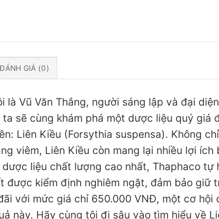
ĐÁNH GIÁ (0)
tôi là Vũ Văn Thắng, người sáng lập và đại di
ta sẽ cùng khám phá một dược liệu quý giá 
ền: Liên Kiều (Forsythia suspensa). Không chỉ
áng viêm, Liên Kiều còn mang lại nhiều lợi íc
dược liệu chất lượng cao nhất, Thaphaco tự 
t được kiểm định nghiêm ngặt, đảm bảo giữ t
 đãi với mức giá chỉ 650.000 VNĐ, một cơ hội 
uả này. Hãy cùng tôi đi sâu vào tìm hiểu về L