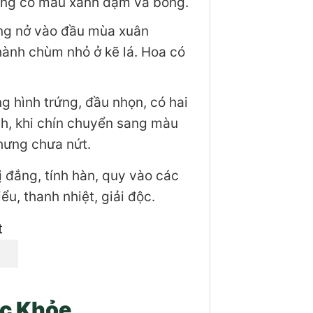
ường có màu xanh đậm và bóng.
ờng nở vào đầu mùa xuân
hành chùm nhỏ ở kẽ lá. Hoa có
g hình trứng, đầu nhọn, có hai
nh, khi chín chuyển sang màu
hưng chưa nứt.
ị đắng, tính hàn, quy vào các
ểu, thanh nhiệt, giải độc.
ức Khỏe