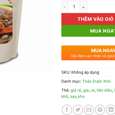
1kg Liên Kiều Giá Rẻ số 
THÊM VÀO GIỎ
MUA NGA
MUA NGA
Gọi điện xác nhận và giao
SKU:
Không áp dụng
Danh mục:
Thảo Dược Khô
Thẻ:
giá rẻ
,
gia_re
,
liên kiều
,
khô
,
say_kho