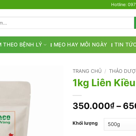
Hotline: 09
M THEO BỆNH LÝ
MẸO HAY MỖI NGÀY
TIN TỨ
TRANG CHỦ
/
THẢO DƯỢ
1kg Liên Kiều
350.000
–
65
₫
Khối lượng