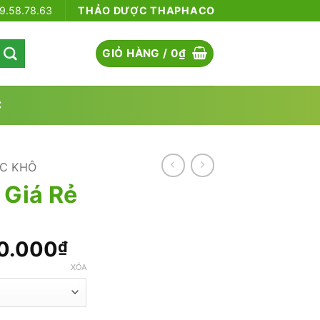
79.58.78.63
THẢO DƯỢC THAPHACO
GIỎ HÀNG /
0
₫
C
C KHÔ
 Giá Rẻ
Khoảng
0.000
₫
giá:
XÓA
từ
350.000₫