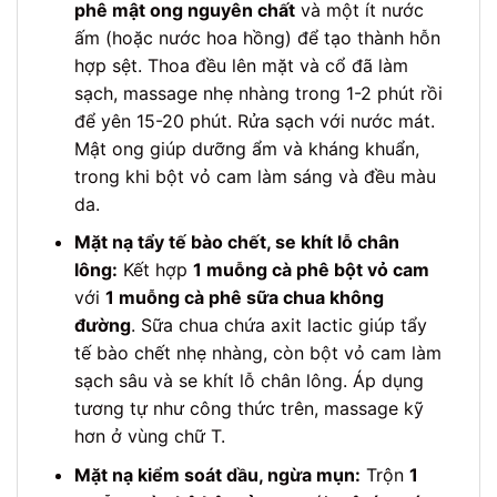
phê mật ong nguyên chất
và một ít nước
ấm (hoặc nước hoa hồng) để tạo thành hỗn
hợp sệt. Thoa đều lên mặt và cổ đã làm
sạch, massage nhẹ nhàng trong 1-2 phút rồi
để yên 15-20 phút. Rửa sạch với nước mát.
Mật ong giúp dưỡng ẩm và kháng khuẩn,
trong khi bột vỏ cam làm sáng và đều màu
da.
Mặt nạ tẩy tế bào chết, se khít lỗ chân
lông:
Kết hợp
1 muỗng cà phê bột vỏ cam
với
1 muỗng cà phê sữa chua không
đường
. Sữa chua chứa axit lactic giúp tẩy
tế bào chết nhẹ nhàng, còn bột vỏ cam làm
sạch sâu và se khít lỗ chân lông. Áp dụng
tương tự như công thức trên, massage kỹ
hơn ở vùng chữ T.
Mặt nạ kiểm soát dầu, ngừa mụn:
Trộn
1