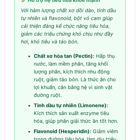
Hỗ trợ hệ tiêu hóa khỏe mạnh
Với hàm lượng chất xơ dồi dào, tinh dầu
tự nhiên và flavonoid, bột vỏ cam giúp
cải thiện đáng kể chức năng tiêu hóa,
giảm các triệu chứng khó chịu như đầy
hơi, khó tiêu và táo bón.
Chất xơ hòa tan (Pectin):
Hấp thụ
nước, làm mềm phân, tăng khối
lượng phân, kích thích nhu động
ruột, giảm táo bón. Là thức ăn cho
lợi khuẩn, cân bằng hệ vi sinh vật
đường ruột.
Tinh dầu tự nhiên (Limonene):
Kích thích sản xuất enzyme tiêu
hóa, giúp phân giải thức ăn tốt hơn.
Flavonoid (Hesperidin):
Giảm viêm
trong đường tiêu hóa, làm dịu triệu