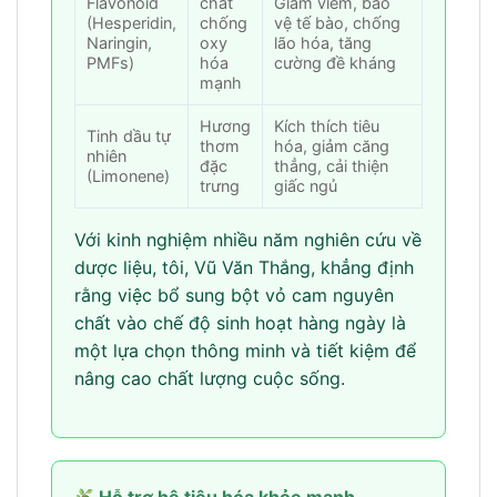
Flavonoid
chất
Giảm viêm, bảo
(Hesperidin,
chống
vệ tế bào, chống
Naringin,
oxy
lão hóa, tăng
PMFs)
hóa
cường đề kháng
mạnh
Hương
Kích thích tiêu
Tinh dầu tự
thơm
hóa, giảm căng
nhiên
đặc
thẳng, cải thiện
(Limonene)
trưng
giấc ngủ
Với kinh nghiệm nhiều năm nghiên cứu về
dược liệu, tôi, Vũ Văn Thắng, khẳng định
rằng việc bổ sung bột vỏ cam nguyên
chất vào chế độ sinh hoạt hàng ngày là
một lựa chọn thông minh và tiết kiệm để
nâng cao chất lượng cuộc sống.