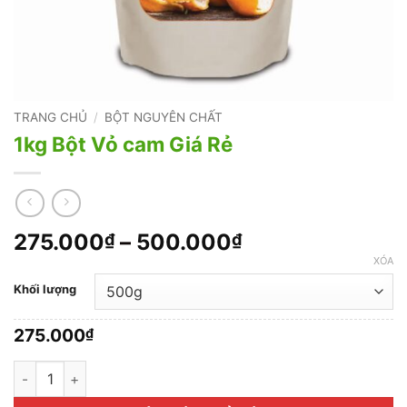
TRANG CHỦ
/
BỘT NGUYÊN CHẤT
1kg Bột Vỏ cam Giá Rẻ
Khoảng
275.000
–
500.000
₫
₫
giá:
XÓA
từ
Khối lượng
275.000₫
đến
275.000
₫
500.000₫
1kg Bột Vỏ cam Giá Rẻ số lượng