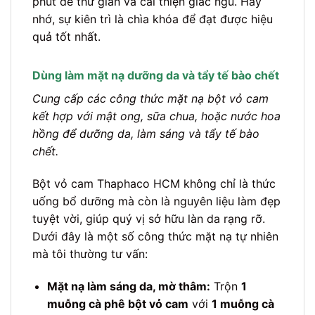
phút để thư giãn và cải thiện giấc ngủ. Hãy
nhớ, sự kiên trì là chìa khóa để đạt được hiệu
quả tốt nhất.
Dùng làm mặt nạ dưỡng da và tẩy tế bào chết
Cung cấp các công thức mặt nạ bột vỏ cam
kết hợp với mật ong, sữa chua, hoặc nước hoa
hồng để dưỡng da, làm sáng và tẩy tế bào
chết.
Bột vỏ cam Thaphaco HCM không chỉ là thức
uống bổ dưỡng mà còn là nguyên liệu làm đẹp
tuyệt vời, giúp quý vị sở hữu làn da rạng rỡ.
Dưới đây là một số công thức mặt nạ tự nhiên
mà tôi thường tư vấn:
Mặt nạ làm sáng da, mờ thâm:
Trộn
1
muỗng cà phê bột vỏ cam
với
1 muỗng cà