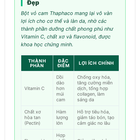
Đẹp
Bột vỏ cam Thaphaco mang lại vô vàn
lợi ích cho cơ thể và làn da, nhờ các
thành phần dưỡng chất phong phú như
Vitamin C, chất xơ và flavonoid, được
khoa học chứng minh.
THÀNH
ĐẶC
LỢI ÍCH CHÍNH
PHẦN
ĐIỂM
Dồi
Chống oxy hóa,
dào
tăng cường miễn
Vitamin C
hơn
dịch, tổng hợp
múi
collagen, làm
cam
sáng da
Chất xơ
Hàm
Hỗ trợ tiêu hóa,
hòa tan
lượng
giảm táo bón, tạo
(Pectin)
lớn
cảm giác no lâu
Hợp