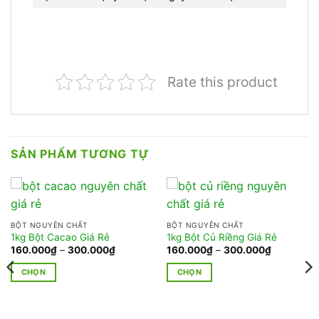
Rate this product
SẢN PHẨM TƯƠNG TỰ
BỘT NGUYÊN CHẤT
BỘT NGUYÊN CHẤT
1kg Bột Cacao Giá Rẻ
1kg Bột Củ Riềng Giá Rẻ
Khoảng
Khoảng
160.000
₫
–
300.000
₫
160.000
₫
–
300.000
₫
giá:
giá:
từ
từ
CHỌN
CHỌN
160.000₫
160.000₫
đến
đến
Sản
Sản
300.000₫
300.000₫
phẩm
phẩm
này
này