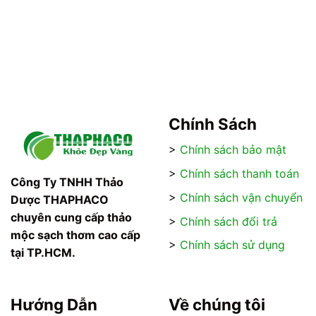
có
có
nhiều
nhiều
biến
biến
thể.
thể.
Các
Các
tùy
tùy
chọn
chọn
có
có
Chính Sách
thể
thể
được
được
>
Chính sách bảo mật
chọn
chọn
>
Chính sách thanh toán
trên
trên
Công Ty TNHH Thảo
trang
trang
>
Chính sách vận chuyển
Dược THAPHACO
sản
sản
chuyên cung cấp thảo
>
Chính sách đổi trả
phẩm
phẩm
mộc sạch thơm cao cấp
>
Chính sách sử dụng
tại TP.HCM.
Hướng Dẫn
Về chúng tôi