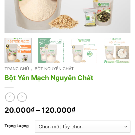
TRANG CHỦ
/
BỘT NGUYÊN CHẤT
Bột Yến Mạch Nguyên Chất
Khoảng
20.000
–
120.000
₫
₫
giá:
từ
Trọng Lượng
20.000₫