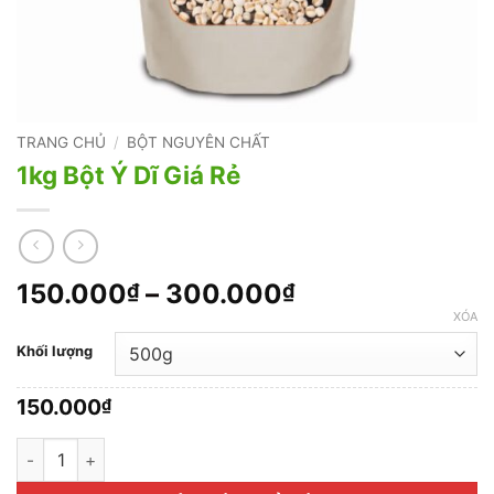
TRANG CHỦ
/
BỘT NGUYÊN CHẤT
1kg Bột Ý Dĩ Giá Rẻ
Khoảng
150.000
–
300.000
₫
₫
giá:
XÓA
từ
Khối lượng
150.000₫
đến
150.000
₫
300.000₫
1kg Bột Ý Dĩ Giá Rẻ số lượng