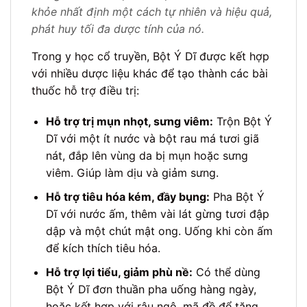
khỏe nhất định một cách tự nhiên và hiệu quả,
phát huy tối đa dược tính của nó.
Trong y học cổ truyền, Bột Ý Dĩ được kết hợp
với nhiều dược liệu khác để tạo thành các bài
thuốc hỗ trợ điều trị:
Hỗ trợ trị mụn nhọt, sưng viêm:
Trộn Bột Ý
Dĩ với một ít nước và bột rau má tươi giã
nát, đắp lên vùng da bị mụn hoặc sưng
viêm. Giúp làm dịu và giảm sưng.
Hỗ trợ tiêu hóa kém, đầy bụng:
Pha Bột Ý
Dĩ với nước ấm, thêm vài lát gừng tươi đập
dập và một chút mật ong. Uống khi còn ấm
để kích thích tiêu hóa.
Hỗ trợ lợi tiểu, giảm phù nề:
Có thể dùng
Bột Ý Dĩ đơn thuần pha uống hàng ngày,
hoặc kết hợp với râu ngô, mã đề để tăng