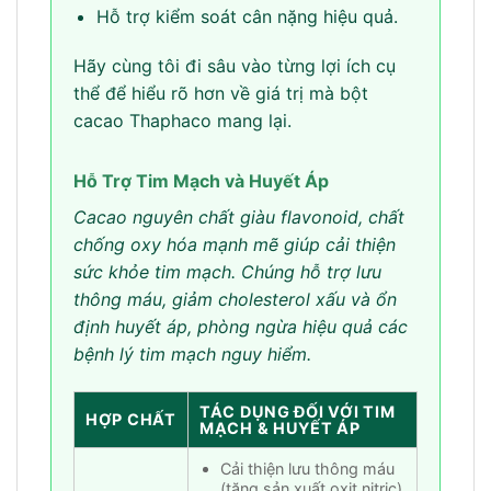
Hỗ trợ kiểm soát cân nặng hiệu quả.
Hãy cùng tôi đi sâu vào từng lợi ích cụ
thể để hiểu rõ hơn về giá trị mà bột
cacao Thaphaco mang lại.
Hỗ Trợ Tim Mạch và Huyết Áp
Cacao nguyên chất giàu flavonoid, chất
chống oxy hóa mạnh mẽ giúp cải thiện
sức khỏe tim mạch. Chúng hỗ trợ lưu
thông máu, giảm cholesterol xấu và ổn
định huyết áp, phòng ngừa hiệu quả các
bệnh lý tim mạch nguy hiểm.
TÁC DỤNG ĐỐI VỚI TIM
HỢP CHẤT
MẠCH & HUYẾT ÁP
Cải thiện lưu thông máu
(tăng sản xuất oxit nitric)