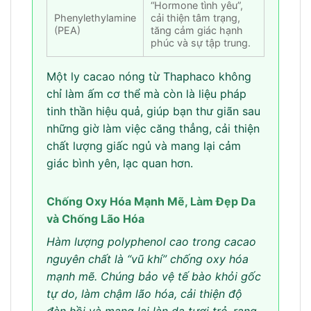
“Hormone tình yêu”,
Phenylethylamine
cải thiện tâm trạng,
(PEA)
tăng cảm giác hạnh
phúc và sự tập trung.
Một ly cacao nóng từ Thaphaco không
chỉ làm ấm cơ thể mà còn là liệu pháp
tinh thần hiệu quả, giúp bạn thư giãn sau
những giờ làm việc căng thẳng, cải thiện
chất lượng giấc ngủ và mang lại cảm
giác bình yên, lạc quan hơn.
Chống Oxy Hóa Mạnh Mẽ, Làm Đẹp Da
và Chống Lão Hóa
Hàm lượng polyphenol cao trong cacao
nguyên chất là “vũ khí” chống oxy hóa
mạnh mẽ. Chúng bảo vệ tế bào khỏi gốc
tự do, làm chậm lão hóa, cải thiện độ