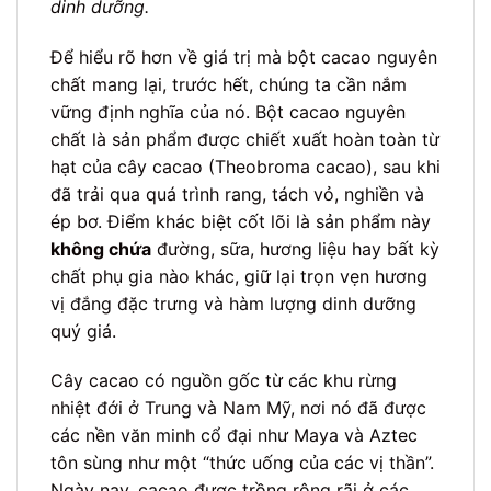
dinh dưỡng.
Để hiểu rõ hơn về giá trị mà bột cacao nguyên
chất mang lại, trước hết, chúng ta cần nắm
vững định nghĩa của nó. Bột cacao nguyên
chất là sản phẩm được chiết xuất hoàn toàn từ
hạt của cây cacao (Theobroma cacao), sau khi
đã trải qua quá trình rang, tách vỏ, nghiền và
ép bơ. Điểm khác biệt cốt lõi là sản phẩm này
không chứa
đường, sữa, hương liệu hay bất kỳ
chất phụ gia nào khác, giữ lại trọn vẹn hương
vị đắng đặc trưng và hàm lượng dinh dưỡng
quý giá.
Cây cacao có nguồn gốc từ các khu rừng
nhiệt đới ở Trung và Nam Mỹ, nơi nó đã được
các nền văn minh cổ đại như Maya và Aztec
tôn sùng như một “thức uống của các vị thần”.
Ngày nay, cacao được trồng rộng rãi ở các