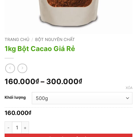
TRANG CHỦ
/
BỘT NGUYÊN CHẤT
1kg Bột Cacao Giá Rẻ
Khoảng
160.000
–
300.000
₫
₫
giá:
XÓA
từ
Khối lượng
160.000₫
đến
160.000
₫
300.000₫
1kg Bột Cacao Giá Rẻ số lượng