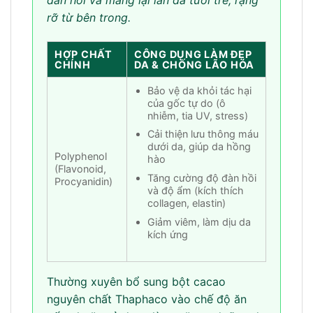
đàn hồi và mang lại làn da tươi trẻ, rạng
rỡ từ bên trong.
HỢP CHẤT
CÔNG DỤNG LÀM ĐẸP
CHÍNH
DA & CHỐNG LÃO HÓA
Bảo vệ da khỏi tác hại
của gốc tự do (ô
nhiễm, tia UV, stress)
Cải thiện lưu thông máu
dưới da, giúp da hồng
Polyphenol
hào
(Flavonoid,
Tăng cường độ đàn hồi
Procyanidin)
và độ ẩm (kích thích
collagen, elastin)
Giảm viêm, làm dịu da
kích ứng
Thường xuyên bổ sung bột cacao
nguyên chất Thaphaco vào chế độ ăn