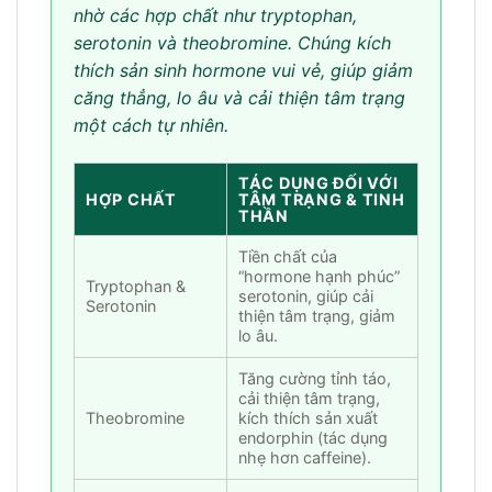
nhờ các hợp chất như tryptophan,
serotonin và theobromine. Chúng kích
thích sản sinh hormone vui vẻ, giúp giảm
căng thẳng, lo âu và cải thiện tâm trạng
một cách tự nhiên.
TÁC DỤNG ĐỐI VỚI
HỢP CHẤT
TÂM TRẠNG & TINH
THẦN
Tiền chất của
“hormone hạnh phúc”
Tryptophan &
serotonin, giúp cải
Serotonin
thiện tâm trạng, giảm
lo âu.
Tăng cường tỉnh táo,
cải thiện tâm trạng,
Theobromine
kích thích sản xuất
endorphin (tác dụng
nhẹ hơn caffeine).