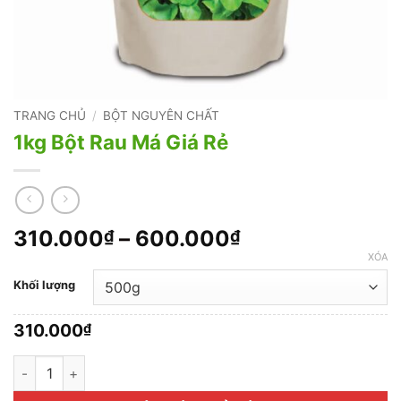
TRANG CHỦ
/
BỘT NGUYÊN CHẤT
1kg Bột Rau Má Giá Rẻ
Khoảng
310.000
–
600.000
₫
₫
giá:
XÓA
từ
Khối lượng
310.000₫
đến
310.000
₫
600.000₫
1kg Bột Rau Má Giá Rẻ số lượng