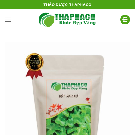
Bỏ
THẢO DƯỢC THAPHACO
qua
nội
dung