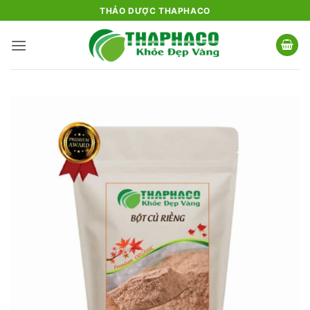
Bỏ
THẢO DƯỢC THAPHACO
qua
nội
dung