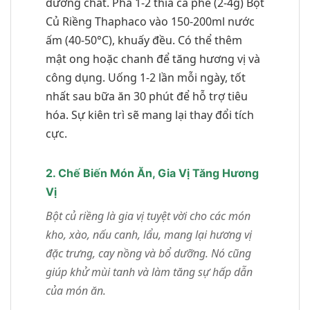
dưỡng chất. Pha 1-2 thìa cà phê (2-4g) Bột
Củ Riềng Thaphaco vào 150-200ml nước
ấm (40-50°C), khuấy đều. Có thể thêm
mật ong hoặc chanh để tăng hương vị và
công dụng. Uống 1-2 lần mỗi ngày, tốt
nhất sau bữa ăn 30 phút để hỗ trợ tiêu
hóa. Sự kiên trì sẽ mang lại thay đổi tích
cực.
2. Chế Biến Món Ăn, Gia Vị Tăng Hương
Vị
Bột củ riềng là gia vị tuyệt vời cho các món
kho, xào, nấu canh, lẩu, mang lại hương vị
đặc trưng, cay nồng và bổ dưỡng. Nó cũng
giúp khử mùi tanh và làm tăng sự hấp dẫn
của món ăn.