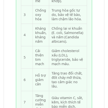
mẽ
khớp).
Chống
Trung hòa gốc tự
3
oxy
do, bảo vệ tế bào,
hóa
làm chậm lão hóa.
Kháng
Chống lại vi khuẩn
khuẩn,
(E. coli, Salmonella)
4
kháng
và nấm (Candida
nấm
albicans).
Cải
Giảm cholesterol
thiện
xấu (LDL),
5
tim
triglyceride, bảo vệ
mạch
mạch máu.
Tăng trao đổi chất,
Hỗ trợ
đốt cháy mỡ thừa,
6
giảm
tạo cảm giác no
cân
lâu.
Tăng
Giàu vitamin C, sắt,
cường
7
kẽm, kích thích tế
miễn
bào miễn dịch.