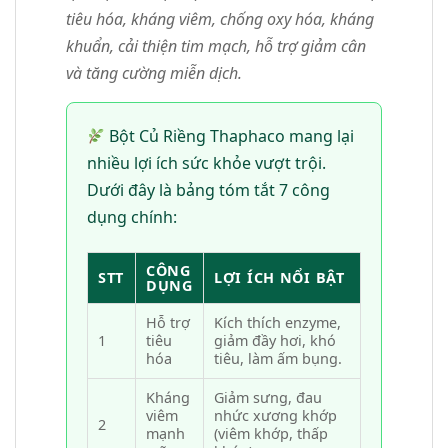
tiêu hóa, kháng viêm, chống oxy hóa, kháng
khuẩn, cải thiện tim mạch, hỗ trợ giảm cân
và tăng cường miễn dịch.
Bột Củ Riềng Thaphaco mang lại
nhiều lợi ích sức khỏe vượt trội.
Dưới đây là bảng tóm tắt 7 công
dụng chính:
CÔNG
STT
LỢI ÍCH NỔI BẬT
DỤNG
Hỗ trợ
Kích thích enzyme,
1
tiêu
giảm đầy hơi, khó
hóa
tiêu, làm ấm bụng.
Kháng
Giảm sưng, đau
viêm
nhức xương khớp
2
mạnh
(viêm khớp, thấp