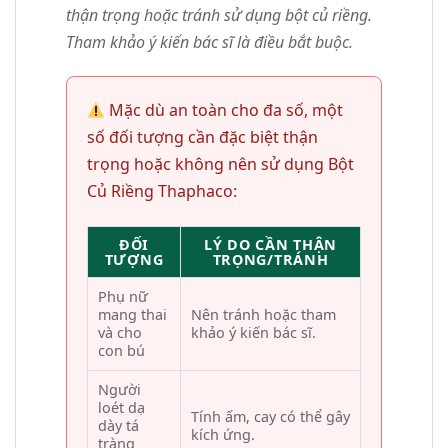
thận trọng hoặc tránh sử dụng bột củ riềng.
Tham khảo ý kiến bác sĩ là điều bắt buộc.
Mặc dù an toàn cho đa số, một
số đối tượng cần đặc biệt thận
trọng hoặc không nên sử dụng Bột
Củ Riềng Thaphaco:
ĐỐI
LÝ DO CẦN THẬN
TƯỢNG
TRỌNG/TRÁNH
Phụ nữ
mang thai
Nên tránh hoặc tham
và cho
khảo ý kiến bác sĩ.
con bú
Người
loét dạ
Tính ấm, cay có thể gây
dày tá
kích ứng.
tràng