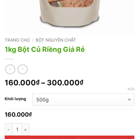
TRANG CHỦ
/
BỘT NGUYÊN CHẤT
1kg Bột Củ Riềng Giá Rẻ
Khoảng
160.000
–
300.000
₫
₫
giá:
XÓA
từ
Khối lượng
160.000₫
đến
160.000
₫
300.000₫
1kg Bột Củ Riềng Giá Rẻ số lượng