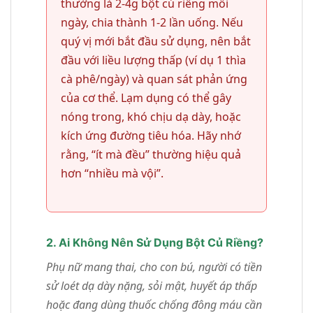
thường là 2-4g bột củ riềng mỗi
ngày, chia thành 1-2 lần uống. Nếu
quý vị mới bắt đầu sử dụng, nên bắt
đầu với liều lượng thấp (ví dụ 1 thìa
cà phê/ngày) và quan sát phản ứng
của cơ thể. Lạm dụng có thể gây
nóng trong, khó chịu dạ dày, hoặc
kích ứng đường tiêu hóa. Hãy nhớ
rằng, “ít mà đều” thường hiệu quả
hơn “nhiều mà vội”.
2. Ai Không Nên Sử Dụng Bột Củ Riềng?
Phụ nữ mang thai, cho con bú, người có tiền
sử loét dạ dày nặng, sỏi mật, huyết áp thấp
hoặc đang dùng thuốc chống đông máu cần