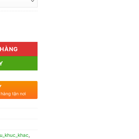
160.000₫
đến
300.000₫
á Rẻ số lượng
 HÀNG
Y
Y
 hàng tận nơi
cu_khuc_khac
,