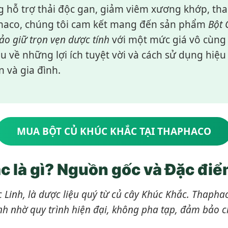
 hỗ trợ thải độc gan, giảm viêm xương khớp, than
aphaco, chúng tôi cam kết mang đến sản phẩm
Bột 
ảo giữ trọn vẹn dược tính
với một mức giá vô cùng 
ểu về những lợi ích tuyệt vời và cách sử dụng hiệ
 và gia đình.
MUA BỘT CỦ KHÚC KHẮC TẠI THAPHACO
 là gì? Nguồn gốc và Đặc điể
 Linh, là dược liệu quý từ củ cây Khúc Khắc. Thapha
tính nhờ quy trình hiện đại, không pha tạp, đảm bảo 