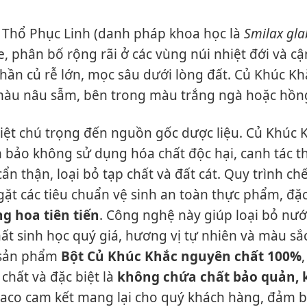
à Thổ Phục Linh (danh pháp khoa học là
Smilax gla
, phân bố rộng rãi ở các vùng núi nhiệt đới và c
phần củ rễ lớn, mọc sâu dưới lòng đất. Củ Khúc K
 màu nâu sẫm, bên trong màu trắng ngà hoặc hồn
biệt chú trọng đến nguồn gốc dược liệu. Củ Khúc 
bảo không sử dụng hóa chất độc hại, canh tác t
ẩn thận, loại bỏ tạp chất và đất cát. Quy trình ch
t các tiêu chuẩn vệ sinh an toàn thực phẩm, đặc
g hoa tiên tiến
. Công nghệ này giúp loại bỏ nướ
 chất sinh học quý giá, hương vị tự nhiên và màu s
c sản phẩm
Bột Củ Khúc Khắc nguyên chất 100%
chất và đặc biệt là
không chứa chất bảo quản,
aco cam kết mang lại cho quý khách hàng, đảm bả