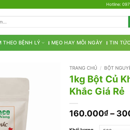
Hotline: 09
M THEO BỆNH LÝ
MẸO HAY MỖI NGÀY
TIN TỨ
TRANG CHỦ
/
BỘT NGUY
1kg Bột Củ K
Khắc Giá Rẻ
160.000
–
30
₫
Khối lượng