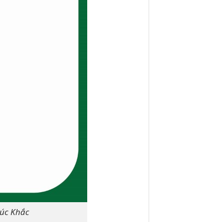
húc Khắc