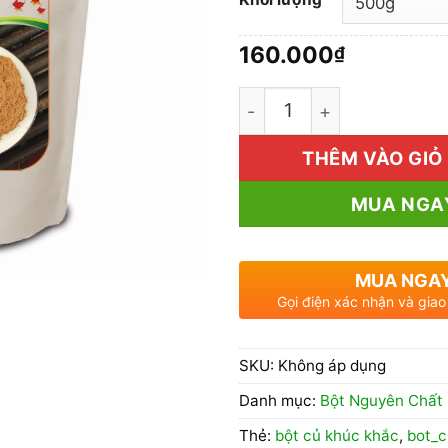
160.000
₫
1kg Bột Củ Khúc Khắc Gi
THÊM VÀO GIỎ
MUA NGA
MUA NGA
Gọi điện xác nhận và giao
SKU:
Không áp dụng
Danh mục:
Bột Nguyên Chất
Thẻ:
bột củ khúc khắc
,
bot_