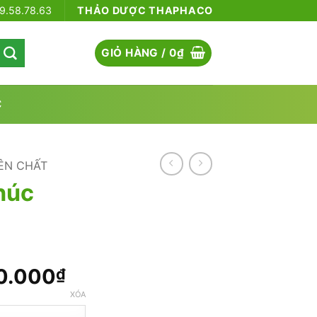
79.58.78.63
THẢO DƯỢC THAPHACO
GIỎ HÀNG /
0
₫
C
ÊN CHẤT
húc
Khoảng
0.000
₫
giá:
XÓA
từ