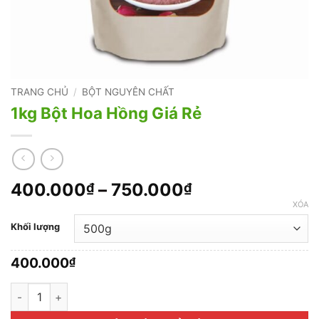
TRANG CHỦ
/
BỘT NGUYÊN CHẤT
1kg Bột Hoa Hồng Giá Rẻ
Khoảng
400.000
–
750.000
₫
₫
giá:
XÓA
từ
Khối lượng
400.000₫
đến
400.000
₫
750.000₫
1kg Bột Hoa Hồng Giá Rẻ số lượng