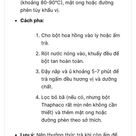
(khoảng 80-90°C), mật ong hoặc đường
phèn tùy khẩu vị.
Cách pha:
Cho bột hoa hồng vào ly hoặc ấm
trà.
Rót nước nóng vào, khuấy đều để
bột tan hoàn toàn.
Đậy nắp và ủ khoảng 5-7 phút để
trà ngấm đều hương vị và dưỡng
chất.
Lọc bỏ bã (nếu có, nhưng bột
Thaphaco rất mịn nên không cần
thiết) và thêm mật ong hoặc
đường phèn theo sở thích.
Lưu ý:
Nên thưởng thức trà khi còn ấm để