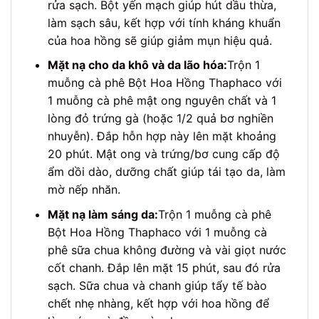
rửa sạch. Bột yến mạch giúp hút dầu thừa,
làm sạch sâu, kết hợp với tính kháng khuẩn
của hoa hồng sẽ giúp giảm mụn hiệu quả.
Mặt nạ cho da khô và da lão hóa:
Trộn 1
muỗng cà phê Bột Hoa Hồng Thaphaco với
1 muỗng cà phê mật ong nguyên chất và 1
lòng đỏ trứng gà (hoặc 1/2 quả bơ nghiền
nhuyễn). Đắp hỗn hợp này lên mặt khoảng
20 phút. Mật ong và trứng/bơ cung cấp độ
ẩm dồi dào, dưỡng chất giúp tái tạo da, làm
mờ nếp nhăn.
Mặt nạ làm sáng da:
Trộn 1 muỗng cà phê
Bột Hoa Hồng Thaphaco với 1 muỗng cà
phê sữa chua không đường và vài giọt nước
cốt chanh. Đắp lên mặt 15 phút, sau đó rửa
sạch. Sữa chua và chanh giúp tẩy tế bào
chết nhẹ nhàng, kết hợp với hoa hồng để