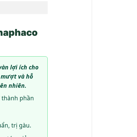
Thaphaco
àn lợi ích cho
n mượt và hỗ
iên nhiên.
ờ thành phần
ẩn, trị gàu.