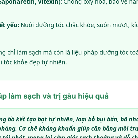
Saponaretin, Vitexin):
Chống oxy hóa, bảo vệ nan
ết yếu:
Nuôi dưỡng tóc chắc khỏe, suôn mượt, kí
 chỉ làm sạch mà còn là liệu pháp dưỡng tóc toà
 tóc khỏe đẹp tự nhiên.
úp làm sạch và trị gàu hiệu quả
ng bồ kết tạo bọt tự nhiên, loại bỏ bụi bẩn, bã n
nhàng. Cơ chế kháng khuẩn giúp cân bằng môi tr
tái phát, mang lại cảm giác sạch thoáng và dễ ch