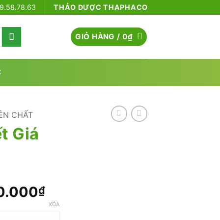
79.58.78.63
THẢO DƯỢC THAPHACO
GIỎ HÀNG /
0
₫
C
ÊN CHẤT
t Giá
Khoảng
0.000
₫
giá:
XÓA
từ