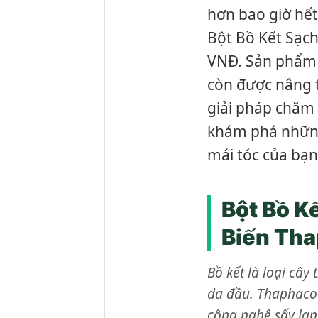
hơn bao giờ hết
Bột Bồ Kết Sạch
VNĐ. Sản phẩm c
còn được nâng 
giải pháp chăm 
khám phá những
mái tóc của bạn
Bột Bồ K
Biến Th
Bồ kết là loại cây
da đầu. Thaphaco 
công nghệ sấy lạnh