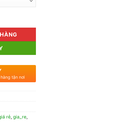
210.000₫
đến
 lượng
400.000₫
 HÀNG
Y
Y
 hàng tận nơi
giá rẻ
,
gia_re
,