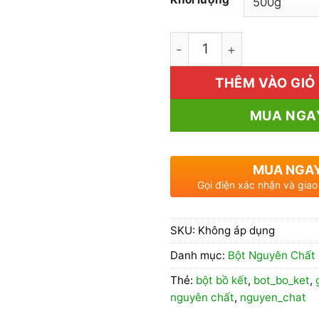
1kg Bột Bồ Kết Giá Rẻ số
THÊM VÀO GIỎ
MUA NGA
MUA NGA
Gọi điện xác nhận và giao
SKU:
Không áp dụng
Danh mục:
Bột Nguyên Chất
Thẻ:
bột bồ kết
,
bot_bo_ket
,
nguyên chất
,
nguyen_chat