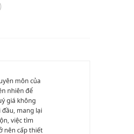
chuyên môn của
iên nhiên để
uý giá không
i đầu, mang lại
ộn, việc tìm
ở nên cấp thiết