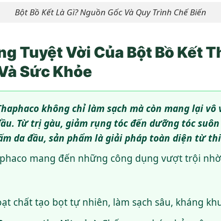
Bột Bồ Kết Là Gì? Nguồn Gốc Và Quy Trình Chế Biến
g Tuyệt Vời Của Bột Bồ Kết 
Và Sức Khỏe
Thaphaco không chỉ làm sạch mà còn mang lại vô v
đầu. Từ trị gàu, giảm rụng tóc đến dưỡng tóc suô
nấm da đầu, sản phẩm là giải pháp toàn diện từ th
aphaco mang đến những công dụng vượt trội nh
ạt chất tạo bọt tự nhiên, làm sạch sâu, kháng khu