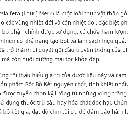
tsia fera (Lour.) Merr.) là một loài thực vật thân g
ở các vùng nhiệt đới và cận nhiệt đới, đặc biệt phổ
 bộ phận chính được sử dụng, có chứa hàm lượng
 nhiên có khả năng tạo bọt và làm sạch hiệu quả
đã trở thành bí quyết gội đầu truyền thống của p
h mà còn nuôi dưỡng mái tóc khỏe đẹp.
úng tôi thấu hiểu giá trị của dược liệu này và ca
ản phẩm Bột Bồ Kết nguyên chất, tinh khiết nhấ
o được tuyển chọn kỹ lưỡng từ những vùng trồng
 dụng thuốc trừ sâu hay hóa chất độc hại. Chúng
bồ kết già, đạt độ chín tối ưu để đảm bảo hàm 