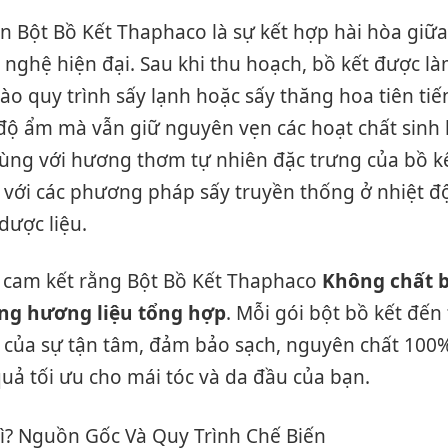
ến Bột Bồ Kết Thaphaco là sự kết hợp hài hòa giữ
nghệ hiện đại. Sau khi thu hoạch, bồ kết được là
vào quy trình sấy lạnh hoặc sấy thăng hoa tiên t
 độ ẩm mà vẫn giữ nguyên vẹn các hoạt chất sinh 
 cùng với hương thơm tự nhiên đặc trưng của bồ k
o với các phương pháp sấy truyền thống ở nhiệt đ
dược liệu.
o cam kết rằng Bột Bồ Kết Thaphaco
Không chất 
g hương liệu tổng hợp
. Mỗi gói bột bồ kết đến
 của sự tận tâm, đảm bảo sạch, nguyên chất 100
quả tối ưu cho mái tóc và da đầu của bạn.