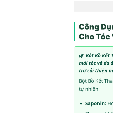
Công Dụn
Cho Tóc 
🌿
Bột Bồ Kết 
mái tóc và da 
trợ cải thiện 
Bột Bồ Kết Th
tự nhiên:
Saponin:
Ho