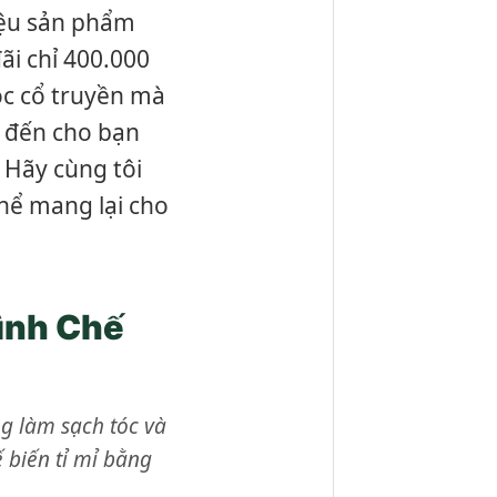
iệu sản phẩm
ãi chỉ 400.000
ọc cổ truyền mà
 đến cho bạn
 Hãy cùng tôi
hể mang lại cho
rình Chế
ng làm sạch tóc và
 biến tỉ mỉ bằng