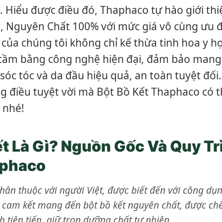
. Hiểu được điều đó, Thaphaco tự hào giới th
, Nguyên Chất 100% với mức giá vô cùng ưu đ
ủa chúng tôi không chỉ kế thừa tinh hoa y h
tầm bằng công nghệ hiện đại, đảm bảo mang
sóc tóc và da đầu hiệu quả, an toàn tuyệt đối.
 điều tuyệt vời mà Bột Bồ Kết Thaphaco có t
 nhé!
ết Là Gì? Nguồn Gốc Và Quy T
aphaco
 thân thuộc với người Việt, được biết đến với công dụ
cam kết mang đến bột bồ kết nguyên chất, được chế
 tiên tiến, giữ trọn dưỡng chất tự nhiên.