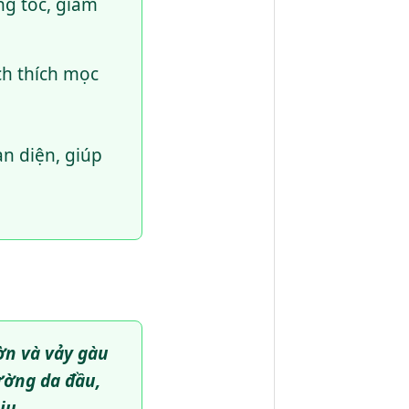
g tóc, giảm
ch thích mọc
n diện, giúp
hờn và vảy gàu
ường da đầu,
ịu.