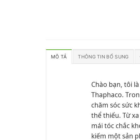
MÔ TẢ
THÔNG TIN BỔ SUNG
Chào bạn, tôi l
Thaphaco. Trong
chăm sóc sức kh
thể thiếu. Từ x
mái tóc chắc kh
kiếm một sản ph