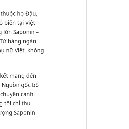
ỗ thuộc họ Đậu,
 biến tại Việt
 lớn Saponin –
. Từ hàng ngàn
hụ nữ Việt, không
m kết mang đến
t. Nguồn gốc bồ
 chuyên canh,
 tôi chỉ thu
lượng Saponin