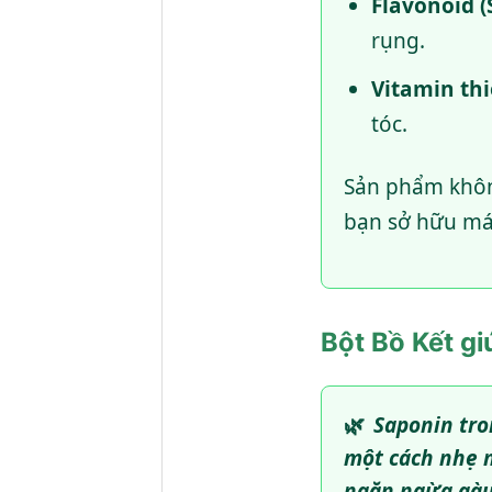
Flavonoid (
rụng.
Vitamin thi
tóc.
Sản phẩm không
bạn sở hữu mái
Bột Bồ Kết gi
🌿
Saponin tro
một cách nhẹ 
ngăn ngừa gàu 