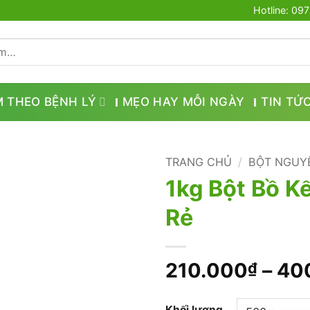
Hotline: 09
M THEO BỆNH LÝ
MẸO HAY MỖI NGÀY
TIN TỨ
TRANG CHỦ
/
BỘT NGUY
1kg Bột Bồ Kế
Rẻ
210.000
–
40
₫
Khối lượng