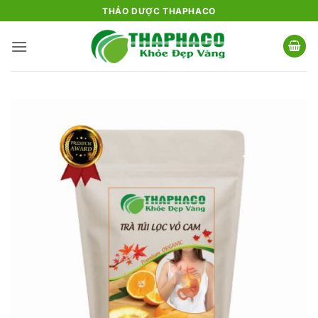
Bỏ
THẢO DƯỢC THAPHACO
qua
nội
dung