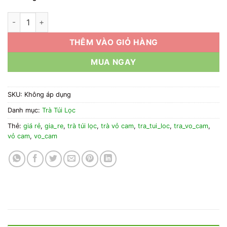
1kg Trà Túi Lọc Vỏ Cam Giá Rẻ số lượng
THÊM VÀO GIỎ HÀNG
MUA NGAY
SKU:
Không áp dụng
Danh mục:
Trà Túi Lọc
Thẻ:
giá rẻ
,
gia_re
,
trà túi lọc
,
trà vỏ cam
,
tra_tui_loc
,
tra_vo_cam
,
vỏ cam
,
vo_cam