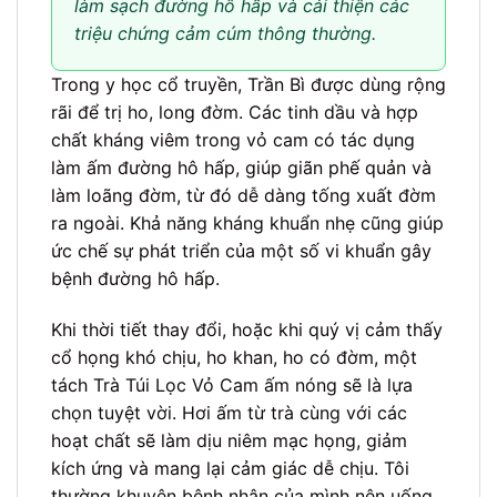
làm sạch đường hô hấp và cải thiện các
triệu chứng cảm cúm thông thường.
Trong y học cổ truyền, Trần Bì được dùng rộng
rãi để trị ho, long đờm. Các tinh dầu và hợp
chất kháng viêm trong vỏ cam có tác dụng
làm ấm đường hô hấp, giúp giãn phế quản và
làm loãng đờm, từ đó dễ dàng tống xuất đờm
ra ngoài. Khả năng kháng khuẩn nhẹ cũng giúp
ức chế sự phát triển của một số vi khuẩn gây
bệnh đường hô hấp.
Khi thời tiết thay đổi, hoặc khi quý vị cảm thấy
cổ họng khó chịu, ho khan, ho có đờm, một
tách Trà Túi Lọc Vỏ Cam ấm nóng sẽ là lựa
chọn tuyệt vời. Hơi ấm từ trà cùng với các
hoạt chất sẽ làm dịu niêm mạc họng, giảm
kích ứng và mang lại cảm giác dễ chịu. Tôi
thường khuyên bệnh nhân của mình nên uống