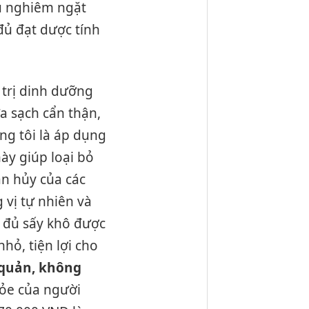
hủ nghiêm ngặt
đủ đạt dược tính
 trị dinh dưỡng
ửa sạch cẩn thận,
úng tôi là áp dụng
ày giúp loại bỏ
ân hủy của các
 vị tự nhiên và
u đủ sấy khô được
hỏ, tiện lợi cho
 quản, không
hỏe của người