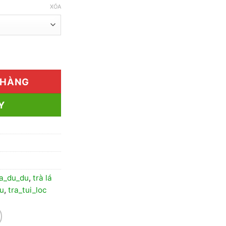
XÓA
50.000₫
đến
70.000₫
 Giá Rẻ số lượng
 HÀNG
Y
la_du_du
,
trà lá
du
,
tra_tui_loc