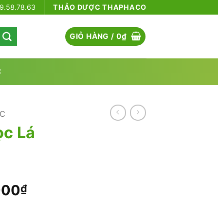
79.58.78.63
THẢO DƯỢC THAPHACO
GIỎ HÀNG /
0
₫
C
ỌC
ọc Lá
Khoảng
000
₫
giá:
từ