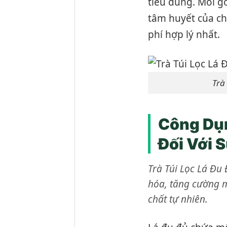
tiêu dùng. Mỗi g
tâm huyết của ch
phí hợp lý nhất.
Trà
Công Dụn
Đối Với 
Trà Túi Lọc Lá Đu 
hóa, tăng cường m
chất tự nhiên.