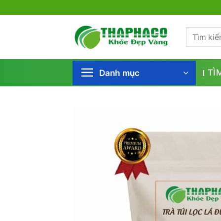
Bỏ
qua
Tìm
nội
kiếm:
dung
Danh mục
TÌ