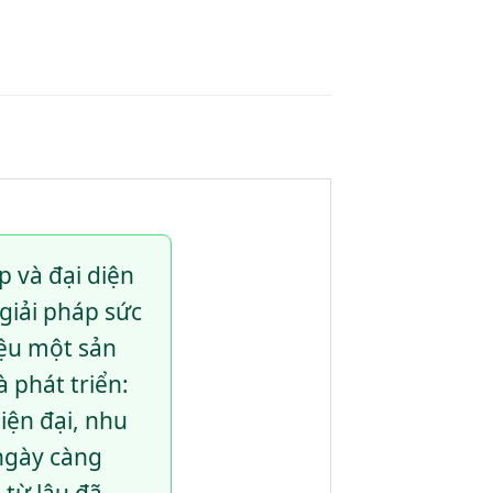
p và đại diện
iải pháp sức
iệu một sản
 phát triển:
iện đại, nhu
 ngày càng