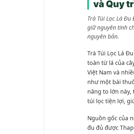
và Quy t
Trà Túi Lọc Lá Đu 
giữ nguyên tinh c
nguyên bản.
Trà Túi Lọc Lá Đ
toàn từ lá của câ
Việt Nam và nhiề
như một bài thuố
năng to lớn này,
túi lọc tiện lợi,
Nguồn gốc của ng
đu đủ được Thap