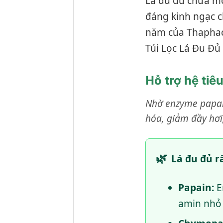
Lá đu đủ chứa một
đáng kinh ngạc c
năm của Thaphaco
Túi Lọc Lá Đu Đủ
Hỗ trợ hệ ti
Nhờ enzyme papain
hóa, giảm đầy hơi
🌿
Lá đu đủ r
Papain:
E
amin nhỏ 