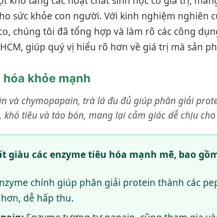
 kho tàng các hoạt chất sinh học có giá trị, mang 
ho sức khỏe con người. Với kinh nghiệm nghiên c
, chúng tôi đã tổng hợp và làm rõ các công dụn
 HCM, giúp quý vị hiểu rõ hơn về giá trị mà sản p
êu hóa khỏe mạnh
 và chymopapain, trà lá đu đủ giúp phân giải protein
, khó tiêu và táo bón, mang lại cảm giác dễ chịu cho
ất giàu các enzyme tiêu hóa mạnh mẽ, bao gồm
nzyme chính giúp phân giải protein thành các pep
hơn, dễ hấp thu.