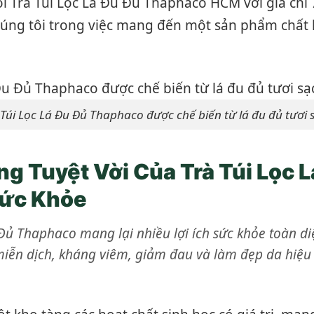
ói Trà Túi Lọc Lá Đu Đủ Thaphaco HCM với giá chỉ
úng tôi trong việc mang đến một sản phẩm chất l
 Túi Lọc Lá Đu Đủ Thaphaco được chế biến từ lá đu đủ tươi 
g Tuyệt Vời Của Trà Túi Lọc L
Sức Khỏe
Đủ Thaphaco mang lại nhiều lợi ích sức khỏe toàn di
iễn dịch, kháng viêm, giảm đau và làm đẹp da hiệu