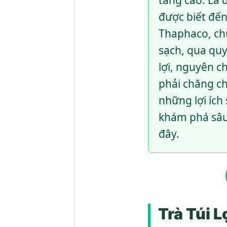
tăng cao. Lá 
được biết đến
Thaphaco, chú
sạch, qua quy
lợi, nguyên c
phải chăng ch
những lợi ích
khám phá sâu 
đây.
Trà Túi 