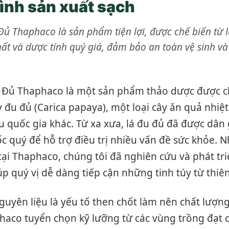
rình sản xuất sạch
Đủ Thaphaco là sản phẩm tiện lợi, được chế biến từ l
hất và dược tính quý giá, đảm bảo an toàn vệ sinh và
u Đủ Thaphaco là một sản phẩm thảo dược được 
y đu đủ (Carica papaya), một loại cây ăn quả nhiệ
u quốc gia khác. Từ xa xưa, lá đu đủ đã được dân
c quý để hỗ trợ điều trị nhiều vấn đề sức khỏe. 
 tại Thaphaco, chúng tôi đã nghiên cứu và phát tr
 giúp quý vị dễ dàng tiếp cận những tinh túy từ thiê
uyên liệu là yếu tố then chốt làm nên chất lượn
haco tuyển chọn kỹ lưỡng từ các vùng trồng đạt