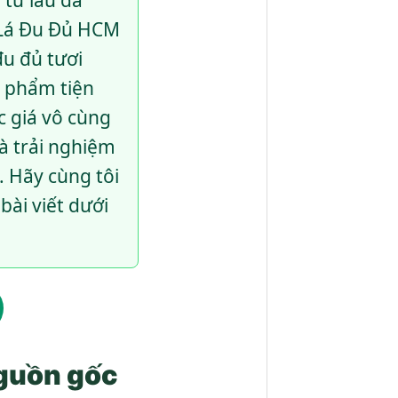
 từ lâu đã
c Lá Đu Đủ HCM
đu đủ tươi
n phẩm tiện
c giá vô cùng
và trải nghiệm
. Hãy cùng tôi
ài viết dưới
Nguồn gốc