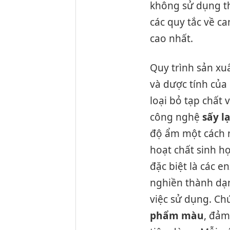
không sử dụng th
các quy tắc về ca
cao nhất.
Quy trình sản xu
và dược tính của 
loại bỏ tạp chất 
công nghệ
sấy l
độ ẩm một cách n
hoạt chất sinh h
đặc biệt là các e
nghiền thành dạn
việc sử dụng. Ch
phẩm màu
, đảm