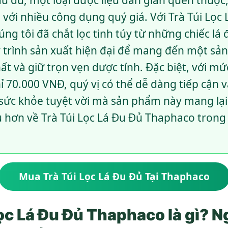
đu đủ, một loại dược liệu dân gian quen thuộc,
 với nhiều công dụng quý giá. Với Trà Túi Lọ
ng tôi đã chắt lọc tinh túy từ những chiếc lá 
 trình sản xuất hiện đại để mang đến một sả
hất và giữ trọn vẹn dược tính. Đặc biệt, với mứ
ỉ 70.000 VNĐ, quý vị có thể dễ dàng tiếp cận 
 sức khỏe tuyệt vời mà sản phẩm này mang lại
hơn về Trà Túi Lọc Lá Đu Đủ Thaphaco trong b
Mua Trà Túi Lọc Lá Đu Đủ Tại Thaphaco
Lọc Lá Đu Đủ Thaphaco là gì? 