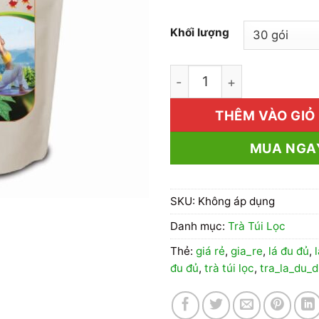
Khối lượng
1kg Trà Túi Lọc Lá Đu Đủ
THÊM VÀO GIỎ
MUA NGA
SKU:
Không áp dụng
Danh mục:
Trà Túi Lọc
Thẻ:
giá rẻ
,
gia_re
,
lá đu đủ
,
đu đủ
,
trà túi lọc
,
tra_la_du_