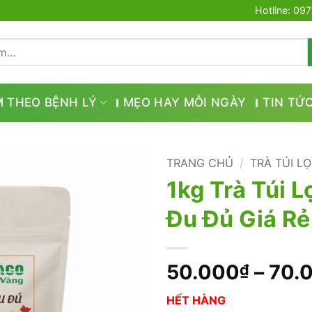
Hotline: 09
M THEO BỆNH LÝ
MẸO HAY MỖI NGÀY
TIN TỨ
TRANG CHỦ
/
TRÀ TÚI L
1kg Trà Túi L
Đu Đủ Giá Rẻ
50.000
–
70.
₫
HẾT HÀNG