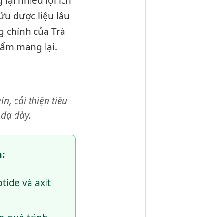
lại nhiều lợi ích
ứu dược liệu lâu
g chính của Trà
hẩm mang lại.
, cải thiện tiêu
 dạ dày.
:
tide và axit