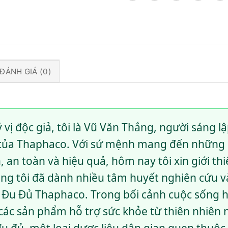
ĐÁNH GIÁ (0)
 vị độc giả, tôi là Vũ Văn Thắng, người sáng lậ
ủa Thaphaco. Với sứ mệnh mang đến những g
, an toàn và hiệu quả, hôm nay tôi xin giới th
g tôi đã dành nhiều tâm huyết nghiên cứu và
á Đu Đủ Thaphaco. Trong bối cảnh cuộc sống h
các sản phẩm hỗ trợ sức khỏe từ thiên nhiên