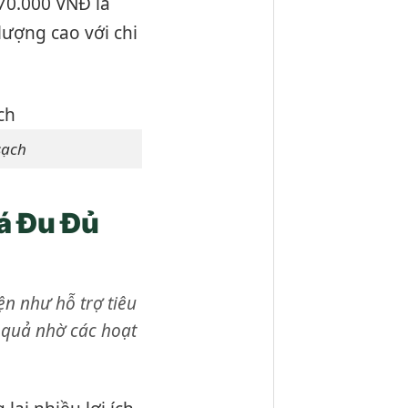
 70.000 VNĐ là
ượng cao với chi
sạch
á Đu Đủ
ện như hỗ trợ tiêu
 quả nhờ các hoạt