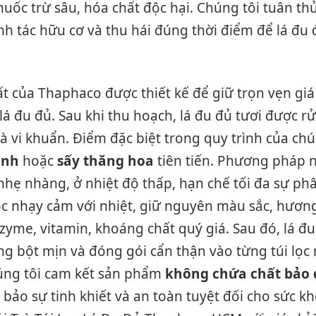
uốc trừ sâu, hóa chất độc hại. Chúng tôi tuân t
nh tác hữu cơ và thu hái đúng thời điểm để lá đu 
ất của Thaphaco được thiết kế để giữ trọn vẹn giá
lá đu đủ. Sau khi thu hoạch, lá đu đủ tươi được r
và vi khuẩn. Điểm đặc biệt trong quy trình của ch
ạnh
hoặc
sấy thăng hoa
tiên tiến. Phương pháp n
hẹ nhàng, ở nhiệt độ thấp, hạn chế tối đa sự ph
ọc nhạy cảm với nhiệt, giữ nguyên màu sắc, hương
nzyme, vitamin, khoáng chất quý giá. Sau đó, lá đ
g bột mịn và đóng gói cẩn thận vào từng túi lọc n
úng tôi cam kết sản phẩm
không chứa chất bảo
 bảo sự tinh khiết và an toàn tuyệt đối cho sức k