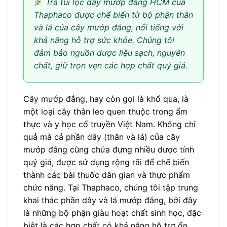
Trà túi lọc dây mướp đắng HCM của
Thaphaco được chế biến từ bộ phận thân
và lá của cây mướp đắng, nổi tiếng với
khả năng hỗ trợ sức khỏe. Chúng tôi
đảm bảo nguồn dược liệu sạch, nguyên
chất, giữ trọn vẹn các hợp chất quý giá.
Cây mướp đắng, hay còn gọi là khổ qua, là
một loại cây thân leo quen thuộc trong ẩm
thực và y học cổ truyền Việt Nam. Không chỉ
quả mà cả phần dây (thân và lá) của cây
mướp đắng cũng chứa đựng nhiều dược tính
quý giá, được sử dụng rộng rãi để chế biến
thành các bài thuốc dân gian và thực phẩm
chức năng. Tại Thaphaco, chúng tôi tập trung
khai thác phần dây và lá mướp đắng, bởi đây
là những bộ phận giàu hoạt chất sinh học, đặc
biệt là các hợp chất có khả năng hỗ trợ ổn