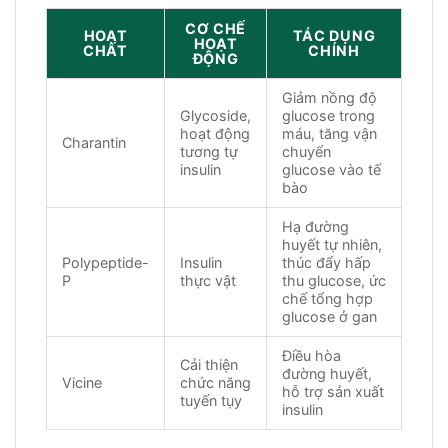
CƠ CHẾ
HOẠT
TÁC DỤNG
HOẠT
CHẤT
CHÍNH
ĐỘNG
Giảm nồng độ
Glycoside,
glucose trong
hoạt động
máu, tăng vận
Charantin
tương tự
chuyển
insulin
glucose vào tế
bào
Hạ đường
huyết tự nhiên,
Polypeptide-
Insulin
thúc đẩy hấp
P
thực vật
thu glucose, ức
chế tổng hợp
glucose ở gan
Điều hòa
Cải thiện
đường huyết,
Vicine
chức năng
hỗ trợ sản xuất
tuyến tụy
insulin