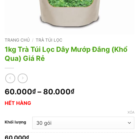
TRANG CHỦ
/
TRÀ TÚI LỌC
1kg Trà Túi Lọc Dây Mướp Đắng (Khổ
Qua) Giá Rẻ
Khoảng
60.000
–
80.000
₫
₫
giá:
HẾT HÀNG
từ
60.000₫
XÓA
đến
Khối lượng
80.000₫
60.000
₫