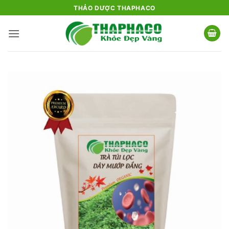
Bỏ
THẢO DƯỢC THAPHACO
qua
nội
dung