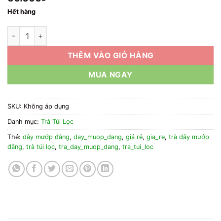
Hết hàng
1kg Trà Túi Lọc Dây Mướp Đắng (Khổ Qua) Giá Rẻ số lượng
THÊM VÀO GIỎ HÀNG
MUA NGAY
SKU:
Không áp dụng
Danh mục:
Trà Túi Lọc
Thẻ:
dây mướp đắng
,
day_muop_dang
,
giá rẻ
,
gia_re
,
trà dây mướp
đắng
,
trà túi lọc
,
tra_day_muop_dang
,
tra_tui_loc