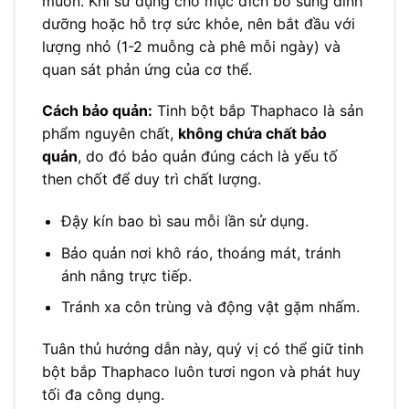
muốn. Khi sử dụng cho mục đích bổ sung dinh
dưỡng hoặc hỗ trợ sức khỏe, nên bắt đầu với
lượng nhỏ (1-2 muỗng cà phê mỗi ngày) và
quan sát phản ứng của cơ thể.
Cách bảo quản:
Tinh bột bắp Thaphaco là sản
phẩm nguyên chất,
không chứa chất bảo
quản
, do đó bảo quản đúng cách là yếu tố
then chốt để duy trì chất lượng.
Đậy kín bao bì sau mỗi lần sử dụng.
Bảo quản nơi khô ráo, thoáng mát, tránh
ánh nắng trực tiếp.
Tránh xa côn trùng và động vật gặm nhấm.
Tuân thủ hướng dẫn này, quý vị có thể giữ tinh
bột bắp Thaphaco luôn tươi ngon và phát huy
tối đa công dụng.