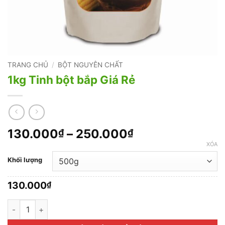
TRANG CHỦ
/
BỘT NGUYÊN CHẤT
1kg Tinh bột bắp Giá Rẻ
Khoảng
130.000
–
250.000
₫
₫
giá:
XÓA
từ
Khối lượng
130.000₫
đến
130.000
₫
250.000₫
1kg Tinh bột bắp Giá Rẻ số lượng