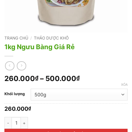
TRANG CHỦ
/
THẢO DƯỢC KHÔ
1kg Ngưu Bàng Giá Rẻ
Khoảng
260.000
–
500.000
₫
₫
giá:
XÓA
từ
Khối lượng
260.000₫
đến
260.000
₫
500.000₫
1kg Ngưu Bàng Giá Rẻ số lượng