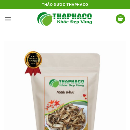
Bỏ
THẢO DƯỢC THAPHACO
qua
nội
dung