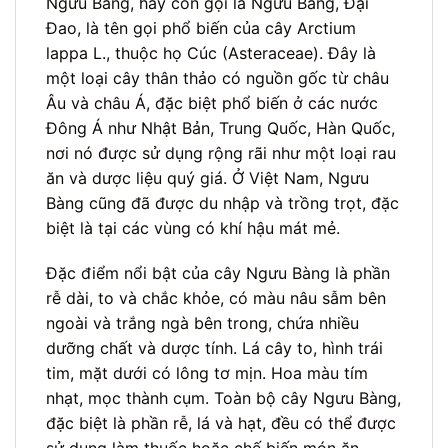
Ngưu Bàng, hay còn gọi là Ngưu Báng, Đại
Đao, là tên gọi phổ biến của cây Arctium
lappa L., thuộc họ Cúc (Asteraceae). Đây là
một loại cây thân thảo có nguồn gốc từ châu
Âu và châu Á, đặc biệt phổ biến ở các nước
Đông Á như Nhật Bản, Trung Quốc, Hàn Quốc,
nơi nó được sử dụng rộng rãi như một loại rau
ăn và dược liệu quý giá. Ở Việt Nam, Ngưu
Bàng cũng đã được du nhập và trồng trọt, đặc
biệt là tại các vùng có khí hậu mát mẻ.
Đặc điểm nổi bật của cây Ngưu Bàng là phần
rễ dài, to và chắc khỏe, có màu nâu sẫm bên
ngoài và trắng ngà bên trong, chứa nhiều
dưỡng chất và dược tính. Lá cây to, hình trái
tim, mặt dưới có lông tơ mịn. Hoa màu tím
nhạt, mọc thành cụm. Toàn bộ cây Ngưu Bàng,
đặc biệt là phần rễ, lá và hạt, đều có thể được