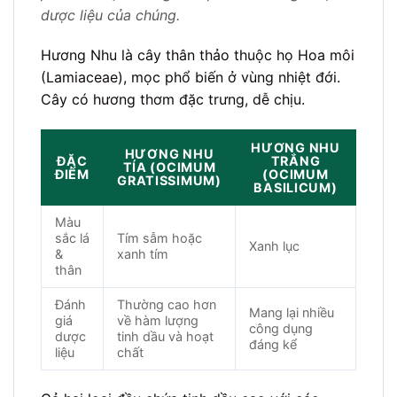
dược liệu của chúng.
Hương Nhu là cây thân thảo thuộc họ Hoa môi
(Lamiaceae), mọc phổ biến ở vùng nhiệt đới.
Cây có hương thơm đặc trưng, dễ chịu.
HƯƠNG NHU
HƯƠNG NHU
ĐẶC
TRẮNG
TÍA (OCIMUM
ĐIỂM
(OCIMUM
GRATISSIMUM)
BASILICUM)
Màu
sắc lá
Tím sẫm hoặc
Xanh lục
&
xanh tím
thân
Đánh
Thường cao hơn
Mang lại nhiều
giá
về hàm lượng
công dụng
dược
tinh dầu và hoạt
đáng kể
liệu
chất