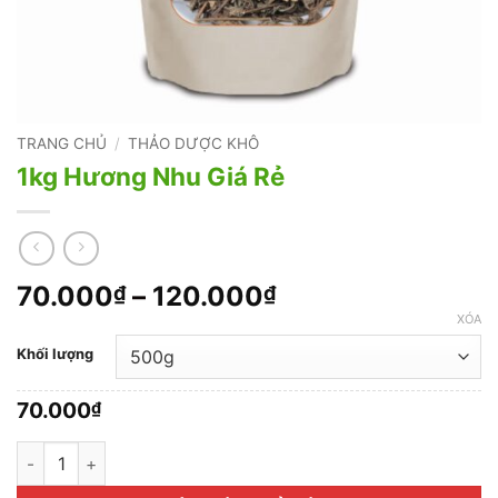
TRANG CHỦ
/
THẢO DƯỢC KHÔ
1kg Hương Nhu Giá Rẻ
Khoảng
70.000
–
120.000
₫
₫
giá:
XÓA
từ
Khối lượng
70.000₫
đến
70.000
₫
120.000₫
1kg Hương Nhu Giá Rẻ số lượng