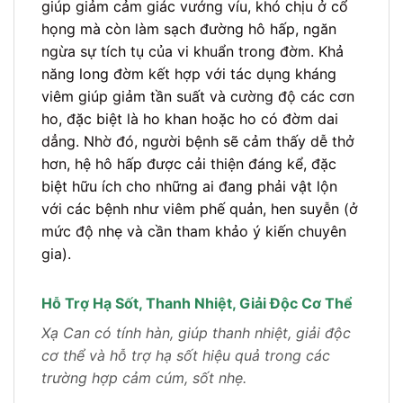
giúp giảm cảm giác vướng víu, khó chịu ở cổ
họng mà còn làm sạch đường hô hấp, ngăn
ngừa sự tích tụ của vi khuẩn trong đờm. Khả
năng long đờm kết hợp với tác dụng kháng
viêm giúp giảm tần suất và cường độ các cơn
ho, đặc biệt là ho khan hoặc ho có đờm dai
dẳng. Nhờ đó, người bệnh sẽ cảm thấy dễ thở
hơn, hệ hô hấp được cải thiện đáng kể, đặc
biệt hữu ích cho những ai đang phải vật lộn
với các bệnh như viêm phế quản, hen suyễn (ở
mức độ nhẹ và cần tham khảo ý kiến chuyên
gia).
Hỗ Trợ Hạ Sốt, Thanh Nhiệt, Giải Độc Cơ Thể
Xạ Can có tính hàn, giúp thanh nhiệt, giải độc
cơ thể và hỗ trợ hạ sốt hiệu quả trong các
trường hợp cảm cúm, sốt nhẹ.