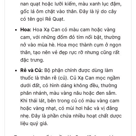
nan quạt hoặc lưỡi kiếm, màu xanh lục đậm,
gốc lá ôm chặt vào thân. Đây là lý do cây
có tên gọi Rẻ Quạt.
Hoa:
Hoa Xạ Can có màu cam hoặc vàng
cam, với những đốm đỏ tím nổi bật, thường
nở vào mùa hè. Hoa mọc thành cụm ở ngọn
thân, tạo nên vẻ đẹp rực rỡ nhưng cũng rất
đặc trưng.
Rễ và Củ:
Bộ phận chính được dùng làm
thuốc là thân rễ (củ). Củ Xạ Can mọc ngầm
dưới đất, có hình dáng không đều, thường
phân nhánh, màu vàng nâu hoặc đen sẫm.
Khi thái lát, bên trong củ có màu vàng cam
hoặc vàng nhạt, có mùi hơi hắc và vị đắng
nhẹ. Đây là phần chứa nhiều hoạt chất dược
liệu quý giá.