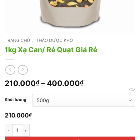
TRANG CHỦ
/
THẢO DƯỢC KHÔ
1kg Xạ Can/ Rẻ Quạt Giá Rẻ
Khoảng
210.000
–
400.000
₫
₫
giá:
XÓA
từ
Khối lượng
210.000₫
đến
210.000
₫
400.000₫
1kg Xạ Can/ Rẻ Quạt Giá Rẻ số lượng