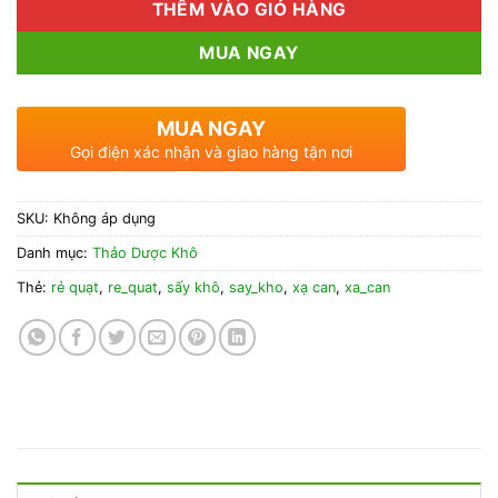
THÊM VÀO GIỎ HÀNG
MUA NGAY
MUA NGAY
Gọi điện xác nhận và giao hàng tận nơi
SKU:
Không áp dụng
Danh mục:
Thảo Dược Khô
Thẻ:
rẻ quạt
,
re_quat
,
sấy khô
,
say_kho
,
xạ can
,
xa_can