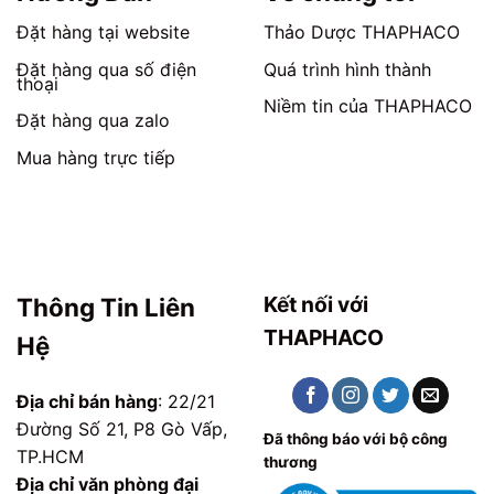
sản
sản
phẩm
phẩm
Đặt hàng tại website
Thảo Dược THAPHACO
Đặt hàng qua số điện
Quá trình hình thành
thoại
Niềm tin của THAPHACO
Đặt hàng qua zalo
Mua hàng trực tiếp
Kết nối với
Thông Tin Liên
THAPHACO
Hệ
Địa chỉ bán hàng
: 22/21
Đường Số 21, P8 Gò Vấp,
Đã thông báo với bộ công
TP.HCM
thương
Địa chỉ văn phòng đại