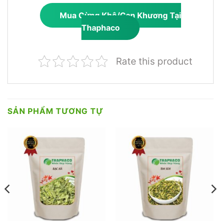
Mua Gừng Khô/Can Khương Tại
Thaphaco
Rate this product
SẢN PHẨM TƯƠNG TỰ