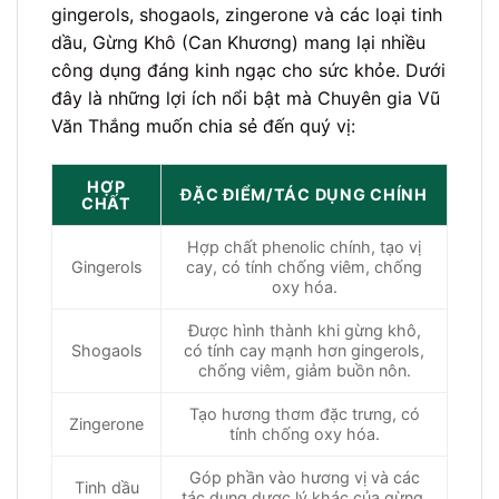
gingerols, shogaols, zingerone và các loại tinh
dầu, Gừng Khô (Can Khương) mang lại nhiều
công dụng đáng kinh ngạc cho sức khỏe. Dưới
đây là những lợi ích nổi bật mà Chuyên gia Vũ
Văn Thắng muốn chia sẻ đến quý vị:
HỢP
ĐẶC ĐIỂM/TÁC DỤNG CHÍNH
CHẤT
Hợp chất phenolic chính, tạo vị
Gingerols
cay, có tính chống viêm, chống
oxy hóa.
Được hình thành khi gừng khô,
Shogaols
có tính cay mạnh hơn gingerols,
chống viêm, giảm buồn nôn.
Tạo hương thơm đặc trưng, có
Zingerone
tính chống oxy hóa.
Góp phần vào hương vị và các
Tinh dầu
tác dụng dược lý khác của gừng.