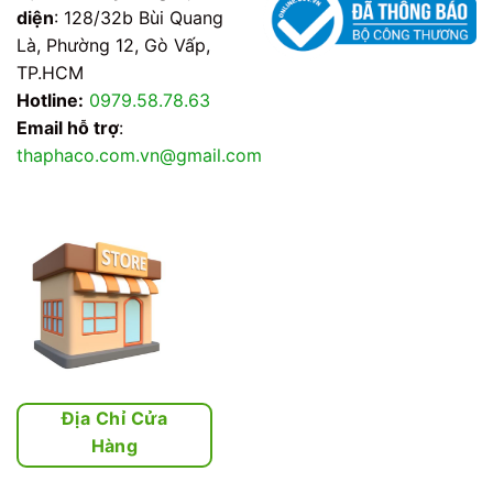
diện
: 128/32b Bùi Quang
Là, Phường 12, Gò Vấp,
TP.HCM
Hotline:
0979.58.78.63
Email hỗ trợ
:
thaphaco.com.vn@gmail.com
Địa Chỉ Cửa
Hàng