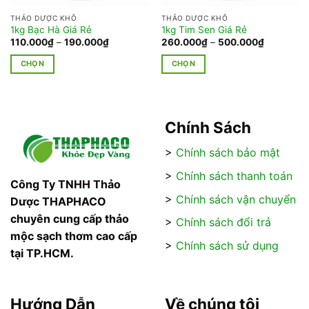
THẢO DƯỢC KHÔ
THẢO DƯỢC KHÔ
1kg Bạc Hà Giá Rẻ
1kg Tim Sen Giá Rẻ
Khoảng
Khoảng
110.000
₫
–
190.000
₫
260.000
₫
–
500.000
₫
giá:
giá:
từ
từ
CHỌN
CHỌN
₫
110.000₫
260.000₫
đến
đến
Sản
Sản
0₫
190.000₫
500.000₫
phẩm
phẩm
này
này
có
có
Chính Sách
nhiều
nhiều
>
Chính sách bảo mật
biến
biến
thể.
thể.
>
Chính sách thanh toán
Các
Các
Công Ty TNHH Thảo
tùy
tùy
>
Chính sách vận chuyển
Dược THAPHACO
chọn
chọn
chuyên cung cấp thảo
>
Chính sách đổi trả
có
có
mộc sạch thơm cao cấp
thể
thể
>
Chính sách sử dụng
tại TP.HCM.
được
được
chọn
chọn
trên
trên
trang
trang
Hướng Dẫn
Về chúng tôi