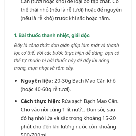
Căn (tươi hoặc khô) để loại bỏ tạp chất. Có
thể thái nhỏ (nếu là rễ tươi) hoặc để nguyên
(nếu là rễ khô) trước khi sắc hoặc hãm.
1. Bài thuốc thanh nhiệt, giải độc
Đây là công thức đơn giản giúp làm mát và thanh
lọc cơ thể. Với các bước thực hiện dễ dàng, bạn có
thể tự chuẩn bị bài thuốc này để đẩy lùi nóng
trong, mụn nhọt và rôm sảy.
Nguyên liệu:
20-30g Bạch Mao Căn khô
(hoặc 40-60g rễ tươi).
Cách thực hiện:
Rửa sạch Bạch Mao Căn.
Cho vào nồi cùng 1 lít nước. Đun sôi, sau
đó hạ nhỏ lửa và sắc trong khoảng 15-20
phút cho đến khi lượng nước còn khoảng
500-700ml.