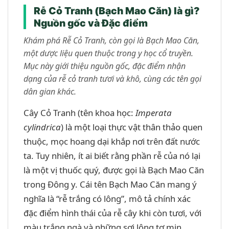
Rễ Cỏ Tranh (Bạch Mao Căn) là gì?
Nguồn gốc và Đặc điểm
Khám phá Rễ Cỏ Tranh, còn gọi là Bạch Mao Căn,
một dược liệu quen thuộc trong y học cổ truyền.
Mục này giới thiệu nguồn gốc, đặc điểm nhận
dạng của rễ cỏ tranh tươi và khô, cùng các tên gọi
dân gian khác.
Cây Cỏ Tranh (tên khoa học:
Imperata
cylindrica
) là một loại thực vật thân thảo quen
thuộc, mọc hoang dại khắp nơi trên đất nước
ta. Tuy nhiên, ít ai biết rằng phần rễ của nó lại
là một vị thuốc quý, được gọi là Bạch Mao Căn
trong Đông y. Cái tên Bạch Mao Căn mang ý
nghĩa là “rễ trắng có lông”, mô tả chính xác
đặc điểm hình thái của rễ cây khi còn tươi, với
màu trắng ngà và những sợi lông tơ mịn.