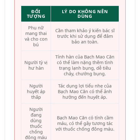
ĐỐI
LÝ DO KHÔNG NÊN
TƯỢNG
DÙNG
Phụ nữ
Cần tham khảo ý kiến bác sĩ
mang thai
trước khi sử dụng để đảm
và cho con
bảo an toàn.
bú
Tính hàn của Bạch Mao Căn
Người tỳ vị
có thể làm nặng thêm tình
hư hàn
trạng lạnh bụng, dễ tiêu
chảy, chướng bụng.
Người
Tác dụng lợi tiểu nhẹ của
huyết áp
Bạch Mao Căn có thể ảnh
thấp
hưởng đến huyết áp.
Người
đang
Bạch Mao Căn có tính cầm
dùng
máu, có thể gây tương tác
thuốc
với thuốc chống đông máu.
chống
đông máu