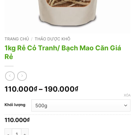
TRANG CHỦ
/
THẢO DƯỢC KHÔ
1kg Rễ Cỏ Tranh/ Bạch Mao Căn Giá
Rẻ
Khoảng
110.000
–
190.000
₫
₫
giá:
XÓA
từ
Khối lượng
110.000₫
đến
110.000
₫
190.000₫
1kg Rễ Cỏ Tranh/ Bạch Mao Căn Giá Rẻ số lượng