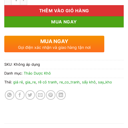
THÊM VÀO GIỎ HÀNG
MUA NGAY
MUA NGAY
Gọi điện xác nhận và giao hàng tận nơi
SKU:
Không áp dụng
Danh mục:
Thảo Dược Khô
Thẻ:
giá rẻ
,
gia_re
,
rễ cỏ tranh
,
re_co_tranh
,
sấy khô
,
say_kho