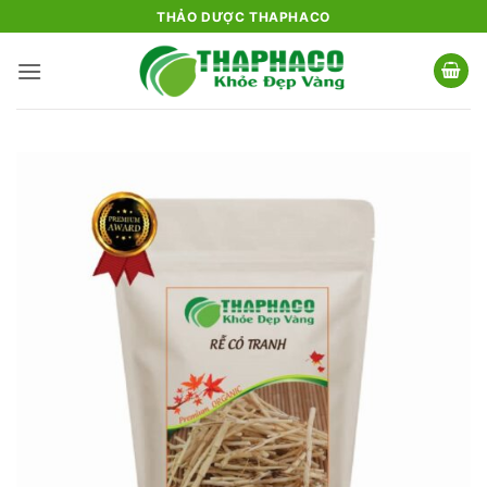
Bỏ
THẢO DƯỢC THAPHACO
qua
nội
dung