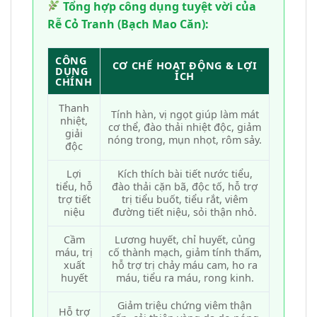
Tổng hợp công dụng tuyệt vời của
Rễ Cỏ Tranh (Bạch Mao Căn):
CÔNG
CƠ CHẾ HOẠT ĐỘNG & LỢI
DỤNG
ÍCH
CHÍNH
Thanh
Tính hàn, vị ngọt giúp làm mát
nhiệt,
cơ thể, đào thải nhiệt độc, giảm
giải
nóng trong, mụn nhọt, rôm sảy.
độc
Lợi
Kích thích bài tiết nước tiểu,
tiểu, hỗ
đào thải cặn bã, độc tố, hỗ trợ
trợ tiết
trị tiểu buốt, tiểu rắt, viêm
niệu
đường tiết niệu, sỏi thận nhỏ.
Cầm
Lương huyết, chỉ huyết, củng
máu, trị
cố thành mạch, giảm tính thấm,
xuất
hỗ trợ trị chảy máu cam, ho ra
huyết
máu, tiểu ra máu, rong kinh.
Giảm triệu chứng viêm thận
Hỗ trợ