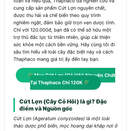
toàn và hiệu quả, Thaphaco đã nghiên cứu và
cung cấp sản phẩm Cứt Lợn nguyên chất,
được thu hái và chế biến theo quy trình
nghiêm ngặt, đảm bảo giữ trọn vẹn dược tính.
Chỉ với 120.000đ, bạn đã có thể sở hữu một
trợ thủ đắc lực từ thiên nhiên, giúp cải thiện
sức khỏe một cách bền vững. Hãy cùng tôi đi
sâu tìm hiểu về loài cây đặc biệt này và cách
Thaphaco mang giá trị ấy đến tay bạn.
Mua Cứt Lợn (Cỏ Hôi) Nguyên Chất
Tại Thaphaco Chỉ 120K
Cứt Lợn (Cây Cỏ Hôi) là gì? Đặc
điểm và Nguồn gốc
Cứt Lợn (Ageratum conyzoides) là một loài
thảo dược phổ biến, mọc hoang dại khắp nơi ở