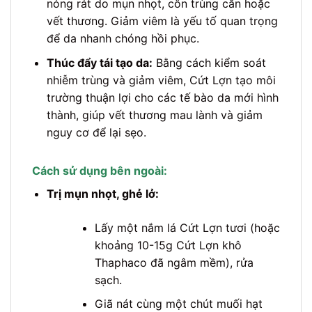
nóng rát do mụn nhọt, côn trùng cắn hoặc
vết thương. Giảm viêm là yếu tố quan trọng
để da nhanh chóng hồi phục.
Thúc đẩy tái tạo da:
Bằng cách kiểm soát
nhiễm trùng và giảm viêm, Cứt Lợn tạo môi
trường thuận lợi cho các tế bào da mới hình
thành, giúp vết thương mau lành và giảm
nguy cơ để lại sẹo.
Cách sử dụng bên ngoài:
Trị mụn nhọt, ghẻ lở:
Lấy một nắm lá Cứt Lợn tươi (hoặc
khoảng 10-15g Cứt Lợn khô
Thaphaco đã ngâm mềm), rửa
sạch.
Giã nát cùng một chút muối hạt