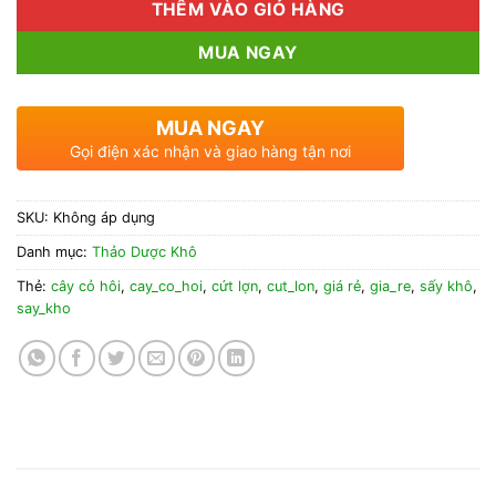
THÊM VÀO GIỎ HÀNG
MUA NGAY
MUA NGAY
Gọi điện xác nhận và giao hàng tận nơi
SKU:
Không áp dụng
Danh mục:
Thảo Dược Khô
Thẻ:
cây cỏ hôi
,
cay_co_hoi
,
cứt lợn
,
cut_lon
,
giá rẻ
,
gia_re
,
sấy khô
,
say_kho