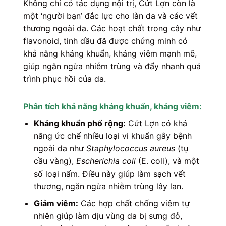
Không chỉ có tác dụng nội trị, Cứt Lợn còn là
một ‘người bạn’ đắc lực cho làn da và các vết
thương ngoài da. Các hoạt chất trong cây như
flavonoid, tinh dầu đã được chứng minh có
khả năng kháng khuẩn, kháng viêm mạnh mẽ,
giúp ngăn ngừa nhiễm trùng và đẩy nhanh quá
trình phục hồi của da.
Phân tích khả năng kháng khuẩn, kháng viêm:
Kháng khuẩn phổ rộng:
Cứt Lợn có khả
năng ức chế nhiều loại vi khuẩn gây bệnh
ngoài da như
Staphylococcus aureus
(tụ
cầu vàng),
Escherichia coli
(E. coli), và một
số loại nấm. Điều này giúp làm sạch vết
thương, ngăn ngừa nhiễm trùng lây lan.
Giảm viêm:
Các hợp chất chống viêm tự
nhiên giúp làm dịu vùng da bị sưng đỏ,