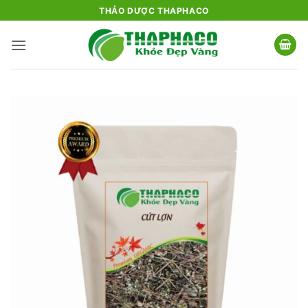
Bỏ
THẢO DƯỢC THAPHACO
qua
nội
dung