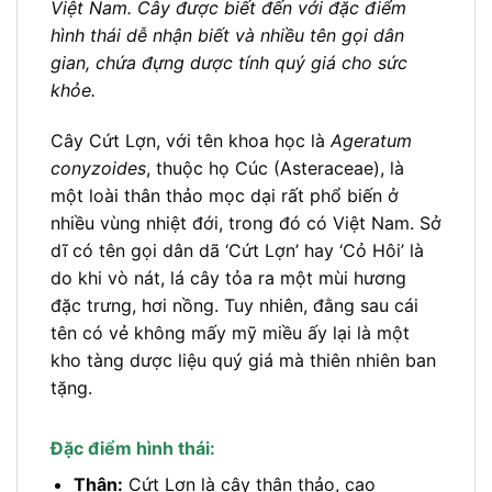
Việt Nam. Cây được biết đến với đặc điểm
hình thái dễ nhận biết và nhiều tên gọi dân
gian, chứa đựng dược tính quý giá cho sức
khỏe.
Cây Cứt Lợn, với tên khoa học là
Ageratum
conyzoides
, thuộc họ Cúc (Asteraceae), là
một loài thân thảo mọc dại rất phổ biến ở
nhiều vùng nhiệt đới, trong đó có Việt Nam. Sở
dĩ có tên gọi dân dã ‘Cứt Lợn’ hay ‘Cỏ Hôi’ là
do khi vò nát, lá cây tỏa ra một mùi hương
đặc trưng, hơi nồng. Tuy nhiên, đằng sau cái
tên có vẻ không mấy mỹ miều ấy lại là một
kho tàng dược liệu quý giá mà thiên nhiên ban
tặng.
Đặc điểm hình thái:
Thân:
Cứt Lợn là cây thân thảo, cao