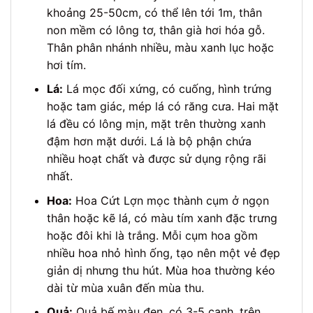
khoảng 25-50cm, có thể lên tới 1m, thân
non mềm có lông tơ, thân già hơi hóa gỗ.
Thân phân nhánh nhiều, màu xanh lục hoặc
hơi tím.
Lá:
Lá mọc đối xứng, có cuống, hình trứng
hoặc tam giác, mép lá có răng cưa. Hai mặt
lá đều có lông mịn, mặt trên thường xanh
đậm hơn mặt dưới. Lá là bộ phận chứa
nhiều hoạt chất và được sử dụng rộng rãi
nhất.
Hoa:
Hoa Cứt Lợn mọc thành cụm ở ngọn
thân hoặc kẽ lá, có màu tím xanh đặc trưng
hoặc đôi khi là trắng. Mỗi cụm hoa gồm
nhiều hoa nhỏ hình ống, tạo nên một vẻ đẹp
giản dị nhưng thu hút. Mùa hoa thường kéo
dài từ mùa xuân đến mùa thu.
Quả:
Quả bế màu đen, có 3-5 cạnh, trên