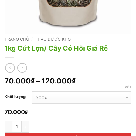
TRANG CHỦ
/
THẢO DƯỢC KHÔ
1kg Cứt Lợn/ Cây Cỏ Hôi Giá Rẻ
Khoảng
70.000
–
120.000
₫
₫
giá:
XÓA
từ
Khối lượng
70.000₫
đến
70.000
₫
120.000₫
1kg Cứt Lợn/ Cây Cỏ Hôi Giá Rẻ số lượng