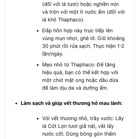
(đối với lá tươi) hoặc nghiền mịn
và trộn với một ít nước ấm (đối với
lá khô Thaphaco).
Đắp hỗn hợp này trực tiếp lên
vùng mụn nhọt, ghẻ lở. Giữ khoảng
30 phút rồi rửa sạch. Thực hiện 1-2
lần/ngày.
Mẹo nhỏ từ Thaphaco: Để tăng
hiệu quả, bạn có thể kết hợp với
một chút mật ong hoặc dầu dừa
để làm dịu da và dưỡng ẩm.
Làm sạch và giúp vết thương hở mau lành:
Với vết thương nhỏ, trầy xước: Lấy
lá Cứt Lợn tươi giã nát, vắt lấy
nước cốt. Dùng bông gòn thấm